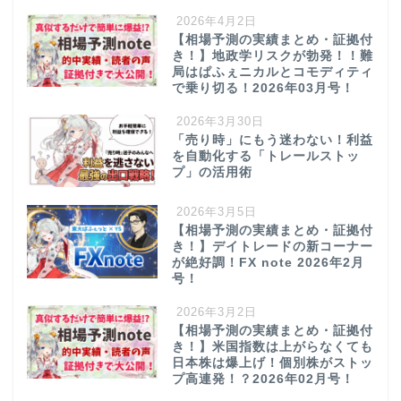
2026年4月2日
【相場予測の実績まとめ・証拠付
き！】地政学リスクが勃発！！難
局はぱふぇニカルとコモディティ
で乗り切る！2026年03月号！
2026年3月30日
「売り時」にもう迷わない！利益
を自動化する「トレールストッ
プ」の活用術
2026年3月5日
【相場予測の実績まとめ・証拠付
き！】デイトレードの新コーナー
が絶好調！FX note 2026年2月
号！
2026年3月2日
【相場予測の実績まとめ・証拠付
き！】米国指数は上がらなくても
日本株は爆上げ！個別株がストッ
プ高連発！？2026年02月号！