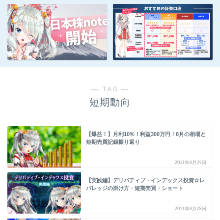
― TAG ―
短期動向
【爆益！】月利10%！利益300万円！8月の相場と
短期売買記録振り返り
2021年8月29日
【実践編】デリバティブ・インデックス投資☆レ
バレッジの掛け方・短期売買・ショート
2021年8月28日