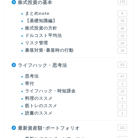
株式投資の基本
175
まとめnote
8
【基礎知識編】
78
株式投資の方針
36
ドルコスト平均法
10
リスク管理
24
暴落対策･暴落時の行動
16
ライフハック・思考法
63
思考法
47
寄付
2
ライフハック・時短課金
10
料理のススメ
4
筋トレのススメ
2
読書のススメ
1
最新資産額･ポートフォリオ
111