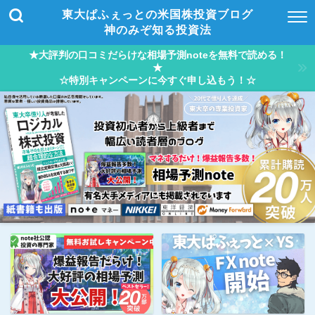
東大ぱふぇっとの米国株投資ブログ
神のみぞ知る投資法
★大評判の口コミだらけな相場予測noteを無料で読める！
★
☆特別キャンペーンに今すぐ申し込もう！☆