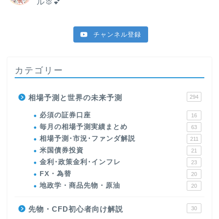
ル🐰💕
チャンネル登録
カテゴリー
相場予測と世界の未来予測
294
必須の証券口座
16
毎月の相場予測実績まとめ
63
相場予測･市況･ファンダ解説
211
米国債券投資
21
金利･政策金利･インフレ
23
FX・為替
20
地政学・商品先物・原油
20
先物・CFD初心者向け解説
30