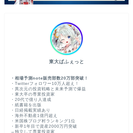
東大ぱふぇっと
・相場予測note販売部数20万部突破！
・Twitterフォロワー10万人超え！
・異次元の投資戦略と未来予測で爆益
・東大卒の専業投資家
・20代で億り人達成
・紙書籍を出版
・日経掲載実績あり
・海外不動産1億円超え
・米国株ブログ村ランキング1位
・新卒1年目で資産2000万円突破
→独立して専業投資家