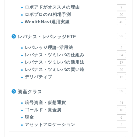
ロボアドがオススメの理由
7
ロボプロのAI相場予測
20
WealthNavi運用実績
45
レバナス・レバレッジETF
92
レバレッジ理論･活用法
2
レバナス・ツミレバの仕組み
34
レバナス・ツミレバの活用法
17
レバナス・ツミレバの買い時
29
デリバティブ
13
資産クラス
39
暗号資産・仮想通貨
21
ゴールド・貴金属
10
現金
6
アセットアロケーション
2