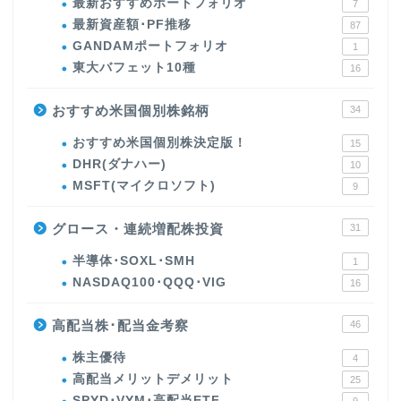
最新おすすめポートフォリオ
7
最新資産額･PF推移
87
GANDAMポートフォリオ
1
東大バフェット10種
16
おすすめ米国個別株銘柄
34
おすすめ米国個別株決定版！
15
DHR(ダナハー)
10
MSFT(マイクロソフト)
9
グロース・連続増配株投資
31
半導体･SOXL･SMH
1
NASDAQ100･QQQ･VIG
16
高配当株･配当金考察
46
株主優待
4
高配当メリットデメリット
25
SPYD･VYM･高配当ETF