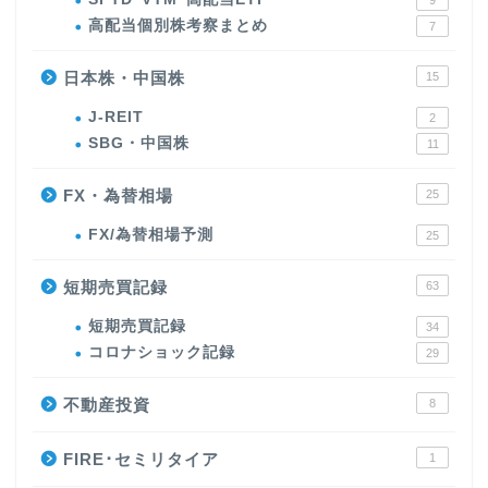
9
高配当個別株考察まとめ
7
日本株・中国株
15
J-REIT
2
SBG・中国株
11
FX・為替相場
25
FX/為替相場予測
25
短期売買記録
63
短期売買記録
34
コロナショック記録
29
不動産投資
8
FIRE･セミリタイア
1