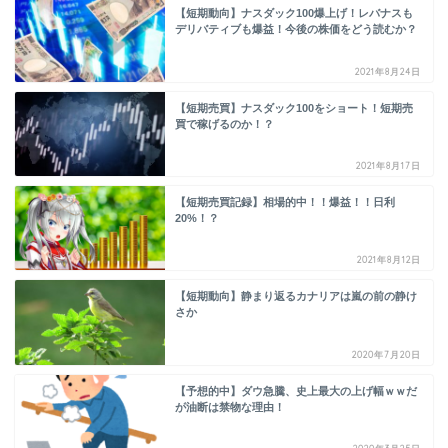
【短期動向】ナスダック100爆上げ！レバナスも
デリバティブも爆益！今後の株価をどう読むか？
2021年8月24日
【短期売買】ナスダック100をショート！短期売
買で稼げるのか！？
2021年8月17日
【短期売買記録】相場的中！！爆益！！日利
20%！？
2021年8月12日
【短期動向】静まり返るカナリアは嵐の前の静け
さか
2020年7月20日
【予想的中】ダウ急騰、史上最大の上げ幅ｗｗだ
が油断は禁物な理由！