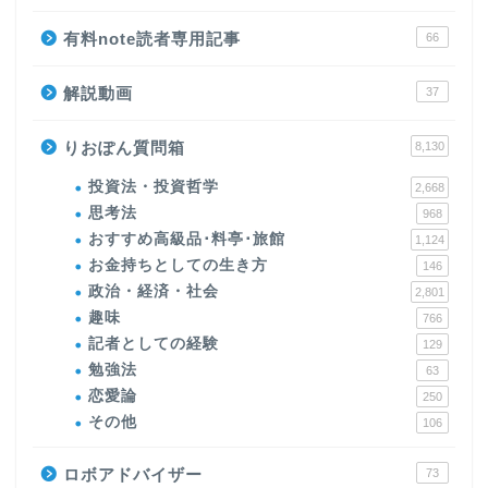
有料note読者専用記事
66
解説動画
37
りおぽん質問箱
8,130
投資法・投資哲学
2,668
思考法
968
おすすめ高級品･料亭･旅館
1,124
お金持ちとしての生き方
146
政治・経済・社会
2,801
趣味
766
記者としての経験
129
勉強法
63
恋愛論
250
その他
106
ロボアドバイザー
73