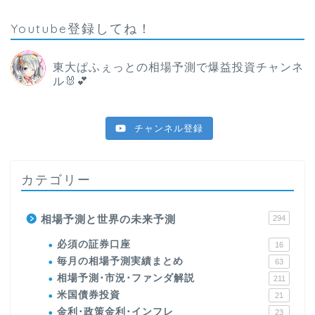
Youtube登録してね！
東大ぱふぇっとの相場予測で爆益投資チャンネ
ル🐰💕
チャンネル登録
カテゴリー
相場予測と世界の未来予測
294
必須の証券口座
16
毎月の相場予測実績まとめ
63
相場予測･市況･ファンダ解説
211
米国債券投資
21
金利･政策金利･インフレ
23