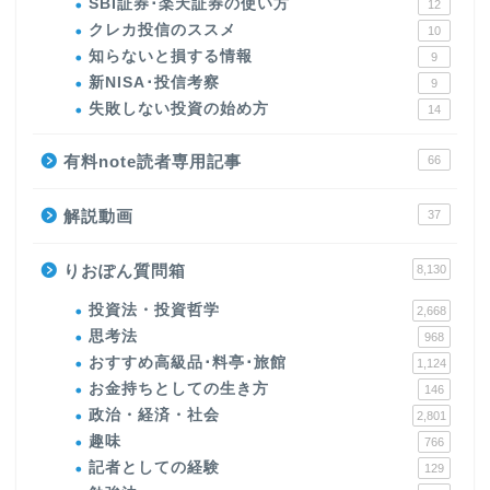
SBI証券･楽天証券の使い方
12
クレカ投信のススメ
10
知らないと損する情報
9
新NISA･投信考察
9
失敗しない投資の始め方
14
有料note読者専用記事
66
解説動画
37
りおぽん質問箱
8,130
投資法・投資哲学
2,668
思考法
968
おすすめ高級品･料亭･旅館
1,124
お金持ちとしての生き方
146
政治・経済・社会
2,801
趣味
766
記者としての経験
129