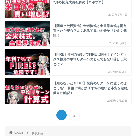
7月の投資成績を解説【ロボプロ】
2023年8月11日
【間違った投資法】全米株式と全世界株式は両方
買ったら安心？よくある間違いを分かりやすく解
説！
2023年8月8日
【FIRE】年利7%想定でFIREは危険！？インデッ
クス投資の平均リターンのとんでもない落とし穴
とは？
2023年6月28日
【知らないとヤバい】投資のリターンに使うのは
どっち!? 算術平均と幾何平均の違いと本質を超絶
簡単に解説！
2023年6月27日
1
2
HOME
解説動画