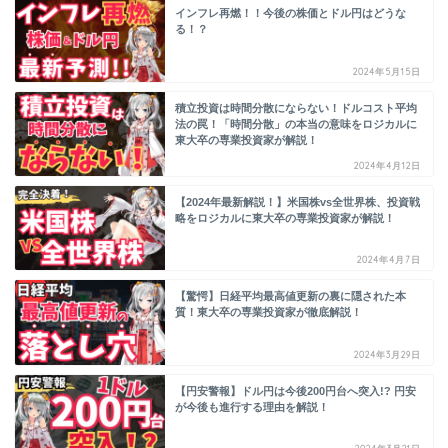
インフレ再燃！！今後の株価とドル円はどうな
る！？
2024年5月15日
積立投資は時間分散にならない！ドルコスト平均
法の罠！「時間分散」の本当の意味をロジカルに
東大卒の専業投資家が解説！
2024年4月12日
【2024年最新解説！】米国株vs全世界株、投資戦
略をロジカルに東大卒の専業投資家が解説！
2024年4月7日
【驚愕】日経平均最高値更新の裏に隠された本
質！東大卒の専業投資家が徹底解説！
2024年3月29日
【円安警報】ドル円は今後200円台へ突入!? 円安
が今後も進行する理由を解説！