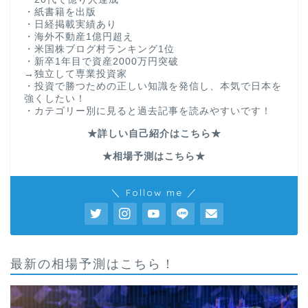
・紙書籍を出版
・日経掲載実績あり
・海外不動産1億円超え
・米国株ブログ村ランキング1位
・新卒1年目で資産2000万円突破
→独立して専業投資家
・投資で勝つための正しい知識を発信し、本気で日本を
強くしたい！
・カテゴリー別に見ると過去記事を読みやすいです！
★詳しい自己紹介はこちら★
★相場予測はこちら★
＼ Follow me ／
最新の相場予測はこちら！