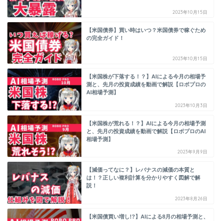
2023年10月15日
【米国債券】買い時はいつ？米国債券で稼ぐため
の完全ガイド！
2023年10月15日
【米国株が下落する！？】AIによる今月の相場予
測と、先月の投資成績を動画で解説【ロボプロの
AI相場予測】
2023年10月3日
【米国株が荒れる！？】AIによる今月の相場予測
と、先月の投資成績を動画で解説【ロボプロのAI
相場予測】
2023年9月9日
【減価ってなに？】レバナスの減価の本質と
は！？正しい複利計算を分かりやすく図解で解
説！
2023年8月26日
【米国債買い増し!?】AIによる8月の相場予測と、