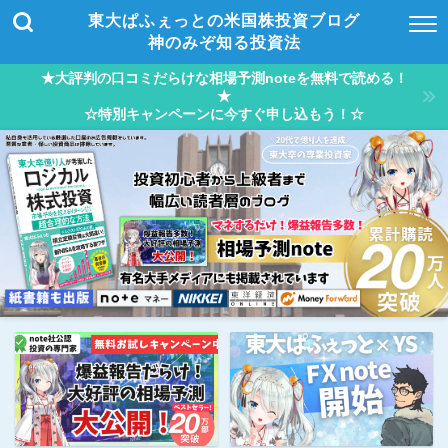
東大ぱふぇっとの米国株投資ブログ
神のみぞ知る投資法
★大評判の口コミだらけな相場予測noteを無料で読める！
★
☆特別キャンペーンに今すぐ申し込もう！☆