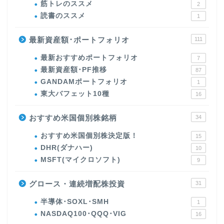
筋トレのススメ
2
読書のススメ
1
最新資産額･ポートフォリオ
111
最新おすすめポートフォリオ
7
最新資産額･PF推移
87
GANDAMポートフォリオ
1
東大バフェット10種
16
おすすめ米国個別株銘柄
34
おすすめ米国個別株決定版！
15
DHR(ダナハー)
10
MSFT(マイクロソフト)
9
グロース・連続増配株投資
31
半導体･SOXL･SMH
1
NASDAQ100･QQQ･VIG
16