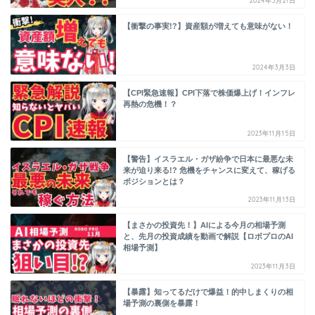
2024年3月21日
【衝撃の事実!?】資産額が増えても意味がない！
2024年3月3日
【CPI緊急速報】CPI下落で株価爆上げ！インフレ
再熱の危機！？
2023年11月15日
【警告】イスラエル・ガザ紛争で日本に最悪な未
来が迫り来る!? 危機をチャンスに変えて、稼げる
ポジションとは？
2023年11月13日
【まさかの投資先！】AIによる今月の相場予測
と、先月の投資成績を動画で解説【ロボプロのAI
相場予測】
2023年11月3日
【暴露】知ってるだけで爆益！的中しまくりの相
場予測の裏側を暴露！