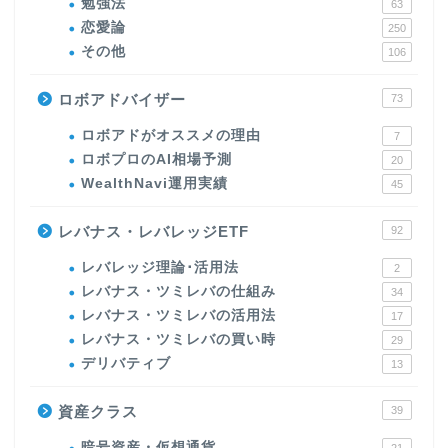
勉強法
63
恋愛論
250
その他
106
ロボアドバイザー
73
ロボアドがオススメの理由
7
ロボプロのAI相場予測
20
WealthNavi運用実績
45
レバナス・レバレッジETF
92
レバレッジ理論･活用法
2
レバナス・ツミレバの仕組み
34
レバナス・ツミレバの活用法
17
レバナス・ツミレバの買い時
29
デリバティブ
13
資産クラス
39
暗号資産・仮想通貨
21