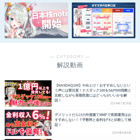
― CATEGORY ―
解説動画
【NASDAQ100】やめとけ！おすすめしないとい
う声には要注意！ナスダック100をS&P500指数と
比較しながら長期投資にはどっちがいいかを解
説！
2024年7月29日
デメリットだらけの外貨建てMMFで長期運用はお
すすめしない！？手数料と金利をFXと比較して検
証！
2024年6月6日