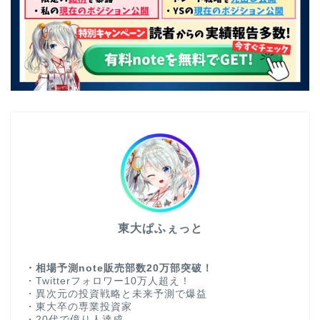
東大ぱふぇっと
・相場予測note販売部数20万部突破！
・Twitterフォロワー10万人超え！
・異次元の投資戦略と未来予測で爆益
・東大卒の専業投資家
・20代で億り人達成