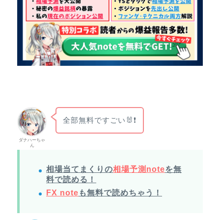
全部無料ですごい🐰❗
ダナハーちゃ
ん
相場当てまくりの
相場予測note
を無
料で読める！
FX note
も無料で読めちゃう！