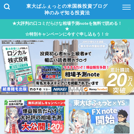
東大ぱふぇっとの米国株投資ブログ
神のみぞ知る投資法
★大評判の口コミだらけな相場予測noteを無料で読める！
★
☆特別キャンペーンに今すぐ申し込もう！☆