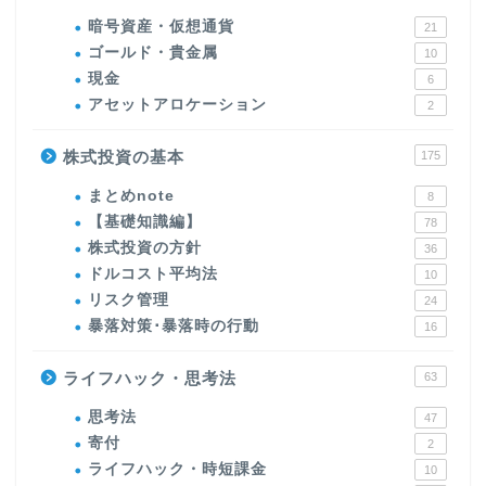
暗号資産・仮想通貨
21
ゴールド・貴金属
10
現金
6
アセットアロケーション
2
株式投資の基本
175
まとめnote
8
【基礎知識編】
78
株式投資の方針
36
ドルコスト平均法
10
リスク管理
24
暴落対策･暴落時の行動
16
ライフハック・思考法
63
思考法
47
寄付
2
ライフハック・時短課金
10