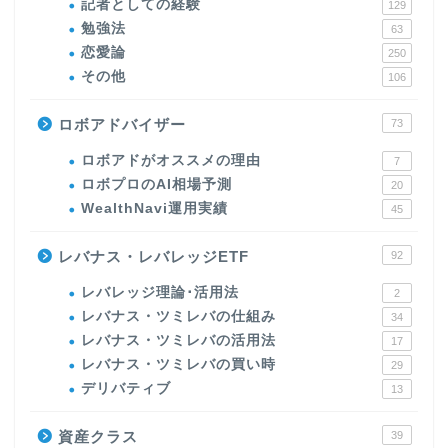
記者としての経験
129
勉強法
63
恋愛論
250
その他
106
ロボアドバイザー
73
ロボアドがオススメの理由
7
ロボプロのAI相場予測
20
WealthNavi運用実績
45
レバナス・レバレッジETF
92
レバレッジ理論･活用法
2
レバナス・ツミレバの仕組み
34
レバナス・ツミレバの活用法
17
レバナス・ツミレバの買い時
29
デリバティブ
13
資産クラス
39