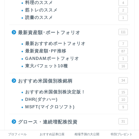
料理のススメ
4
筋トレのススメ
2
読書のススメ
1
最新資産額･ポートフォリオ
111
最新おすすめポートフォリオ
7
最新資産額･PF推移
87
GANDAMポートフォリオ
1
東大バフェット10種
16
おすすめ米国個別株銘柄
34
おすすめ米国個別株決定版！
15
DHR(ダナハー)
10
MSFT(マイクロソフト)
9
グロース・連続増配株投資
31
半導体･SOXL･SMH
1
プロフィール
おすすめ証券口座
相場予測の大公開
特別プレゼント