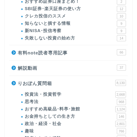
おすすめ証券口座まとめ！
2
SBI証券･楽天証券の使い方
12
クレカ投信のススメ
10
知らないと損する情報
9
新NISA･投信考察
9
失敗しない投資の始め方
14
有料note読者専用記事
66
解説動画
37
りおぽん質問箱
8,130
投資法・投資哲学
2,668
思考法
968
おすすめ高級品･料亭･旅館
1,124
お金持ちとしての生き方
146
政治・経済・社会
2,801
趣味
766