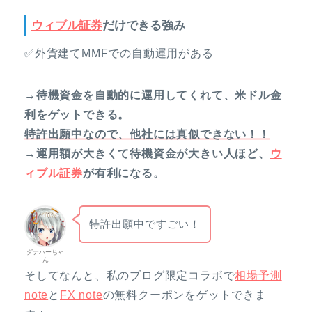
ウィブル証券
だけできる強み
✅外貨建てMMFでの自動運用がある
→待機資金を自動的に運用してくれて、米ドル金
利をゲットできる。
特許出願中なので、他社には真似できない！！
→運用額が大きくて待機資金が大きい人ほど、
ウ
ィブル証券
が有利になる。
特許出願中ですごい！
ダナハーちゃ
ん
そしてなんと、私のブログ限定コラボで
相場予測
note
と
FX note
の無料クーポンをゲットできま