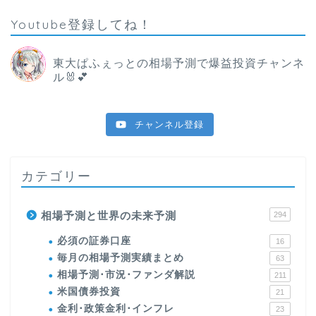
Youtube登録してね！
東大ぱふぇっとの相場予測で爆益投資チャンネ
ル🐰💕
チャンネル登録
カテゴリー
相場予測と世界の未来予測
294
必須の証券口座
16
毎月の相場予測実績まとめ
63
相場予測･市況･ファンダ解説
211
米国債券投資
21
金利･政策金利･インフレ
23