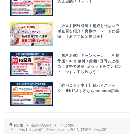
の圧倒的メリット！
【必見】開設必須！超絶お得なコラ
ボ企画を紹介！実際のトレードに必
須！【おすすめ証券口座】
【無料お試しキャンペーン！】相場
予測noteが無料！総額1万円以上相
当！無料で豪華4点セットをプレゼン
ト！今すぐ申し込もう！
【特別コラボ中！】超ハイスペッ
ク！新NISAするならmoomoo証券！
HOME
株式投資の基本
リスク管理
【VIG】リスク管理、貯金箱についての考え方【高配当・連続増配】