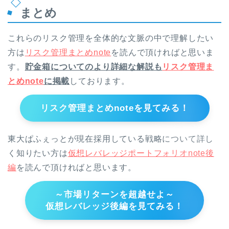
まとめ
これらのリスク管理を全体的な文脈の中で理解したい
方は
リスク管理まとめnote
を読んで頂ければと思いま
す。
貯金箱についてのより詳細な解説も
リスク管理ま
とめnote
に掲載
しております。
リスク管理まとめnoteを見てみる！
東大ぱふぇっとが現在採用している戦略について詳し
く知りたい方は
仮想レバレッジポートフォリオnote後
編
を読んで頂ければと思います。
～市場リターンを超越せよ～
仮想レバレッジ後編を見てみる！