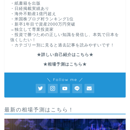
・紙書籍を出版
・日経掲載実績あり
・海外不動産1億円超え
・米国株ブログ村ランキング1位
・新卒1年目で資産2000万円突破
→独立して専業投資家
・投資で勝つための正しい知識を発信し、本気で日本を
強くしたい！
・カテゴリー別に見ると過去記事を読みやすいです！
★詳しい自己紹介はこちら★
★相場予測はこちら★
＼ Follow me ／
最新の相場予測はこちら！