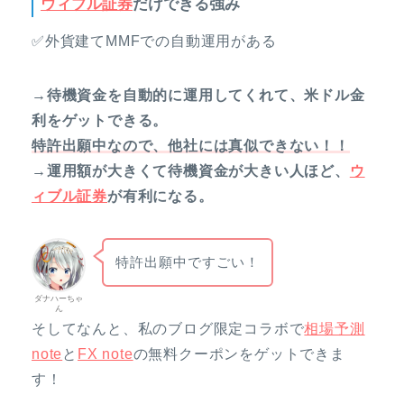
ウィブル証券
だけできる強み
✅外貨建てMMFでの自動運用がある
→待機資金を自動的に運用してくれて、米ドル金
利をゲットできる。
特許出願中なので、他社には真似できない！！
→運用額が大きくて待機資金が大きい人ほど、
ウ
ィブル証券
が有利になる。
特許出願中ですごい！
ダナハーちゃ
ん
そしてなんと、私のブログ限定コラボで
相場予測
note
と
FX note
の無料クーポンをゲットできま
す！