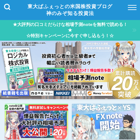
東大ぱふぇっとの米国株投資ブログ
神のみぞ知る投資法
★大評判の口コミだらけな相場予測noteを無料で読める！
★
☆特別キャンペーンに今すぐ申し込もう！☆