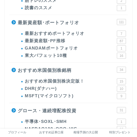
筋トレのススメ
2
読書のススメ
1
最新資産額･ポートフォリオ
111
最新おすすめポートフォリオ
7
最新資産額･PF推移
87
GANDAMポートフォリオ
1
東大バフェット10種
16
おすすめ米国個別株銘柄
34
おすすめ米国個別株決定版！
15
DHR(ダナハー)
10
MSFT(マイクロソフト)
9
グロース・連続増配株投資
31
半導体･SOXL･SMH
1
NASDAQ100･QQQ･VIG
16
プロフィール
おすすめ証券口座
相場予測の大公開
特別プレゼント