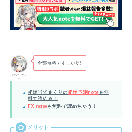
全部無料ですごい🐰❗
ダナハーちゃ
ん
相場当てまくりの
相場予測note
を無
料で読める！
FX note
も無料で読めちゃう！