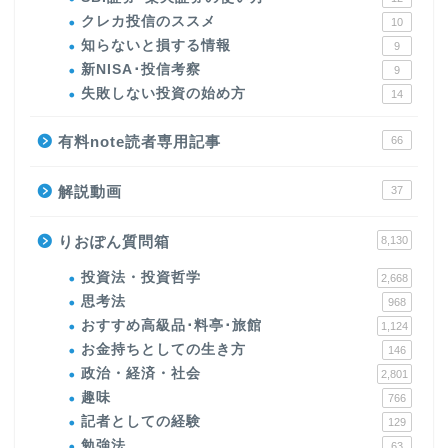
クレカ投信のススメ
10
知らないと損する情報
9
新NISA･投信考察
9
失敗しない投資の始め方
14
有料note読者専用記事
66
解説動画
37
りおぽん質問箱
8,130
投資法・投資哲学
2,668
思考法
968
おすすめ高級品･料亭･旅館
1,124
お金持ちとしての生き方
146
政治・経済・社会
2,801
趣味
766
記者としての経験
129
勉強法
63