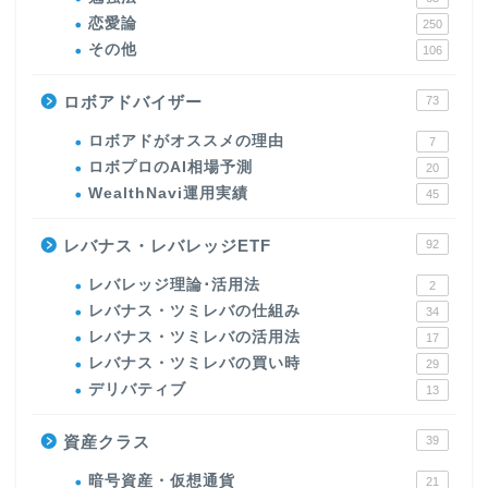
恋愛論
250
その他
106
ロボアドバイザー
73
ロボアドがオススメの理由
7
ロボプロのAI相場予測
20
WealthNavi運用実績
45
レバナス・レバレッジETF
92
レバレッジ理論･活用法
2
レバナス・ツミレバの仕組み
34
レバナス・ツミレバの活用法
17
レバナス・ツミレバの買い時
29
デリバティブ
13
資産クラス
39
暗号資産・仮想通貨
21