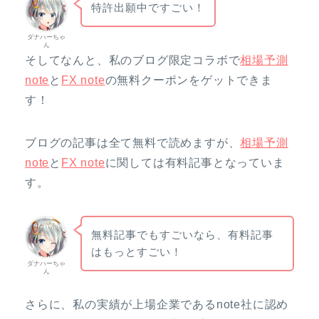
特許出願中ですごい！
ダナハーちゃ
ん
そしてなんと、私のブログ限定コラボで
相場予測
note
と
FX note
の無料クーポンをゲットできま
す！
ブログの記事は全て無料で読めますが、
相場予測
note
と
FX note
に関しては有料記事となっていま
す。
無料記事でもすごいなら、有料記事
はもっとすごい！
ダナハーちゃ
ん
さらに、私の実績が上場企業であるnote社に認め