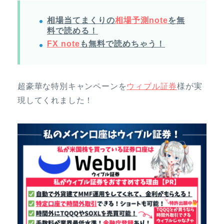
相場当てまくりの
相場予測note
を無
料で読める！
FX note
も無料で読めちゃう！
超豪華な特別キャンペーンを
ウィブル証券
様が実
現してくれました！