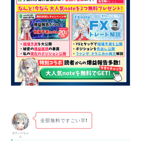
全部無料ですごい🐰❗
ダナハーちゃ
ん