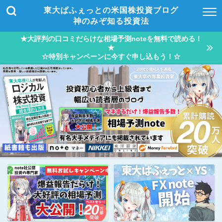
東大ぱふぇっとの米国株投資ブログ
神のみぞ知る投資法
★大評判の口コミだらけな相場予測noteを無料で読める！
★
☆特別キャンペーンに今すぐ申し込もう！☆