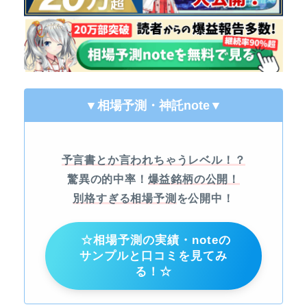
▼相場予測・神託note
▼
予言書とか言われちゃうレベル！？
驚異の的中率！
爆益銘柄の公開！
別格すぎる相場予測
を公開中！
☆相場予測の実績・noteの
サンプルと口コミを見てみ
る！☆