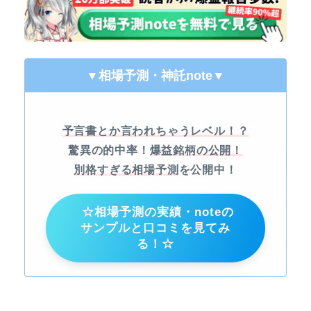
▼相場予測・神託note
▼
予言書とか言われちゃうレベル！？
驚異の的中率！
爆益銘柄の公開！
別格すぎる相場予測
を公開中！
☆相場予測の実績・noteの
サンプルと口コミを見てみ
る！☆