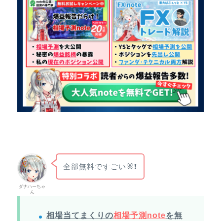
全部無料ですごい🐰❗
ダナハーちゃ
ん
相場当てまくりの
相場予測note
を無