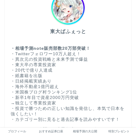
東大ぱふぇっと
・相場予測note販売部数20万部突破！
・Twitterフォロワー10万人超え！
・異次元の投資戦略と未来予測で爆益
・東大卒の専業投資家
・20代で億り人達成
・紙書籍を出版
・日経掲載実績あり
・海外不動産1億円超え
・米国株ブログ村ランキング1位
・新卒1年目で資産2000万円突破
→独立して専業投資家
・投資で勝つための正しい知識を発信し、本気で日本を
強くしたい！
・カテゴリー別に見ると過去記事を読みやすいです！
★詳しい自己紹介はこちら★
プロフィール
おすすめ証券口座
相場予測の大公開
特別プレゼント