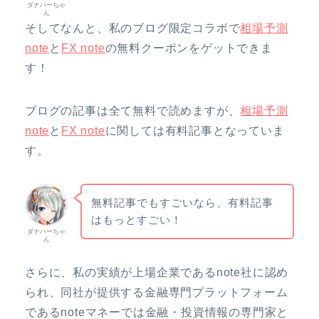
ダナハーちゃ
ん
そしてなんと、私のブログ限定コラボで
相場予測
note
と
FX note
の無料クーポンをゲットできま
す！
ブログの記事は全て無料で読めますが、
相場予測
note
と
FX note
に関しては有料記事となっていま
す。
無料記事でもすごいなら、有料記事
はもっとすごい！
ダナハーちゃ
ん
さらに、私の実績が上場企業であるnote社に認め
られ、同社が提供する金融専門プラットフォーム
であるnoteマネーでは金融・投資情報の専門家と