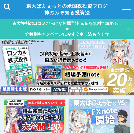
東大ぱふぇっとの米国株投資ブログ
神のみぞ知る投資法
★大評判の口コミだらけな相場予測noteを無料で読める！
★
☆特別キャンペーンに今すぐ申し込もう！☆