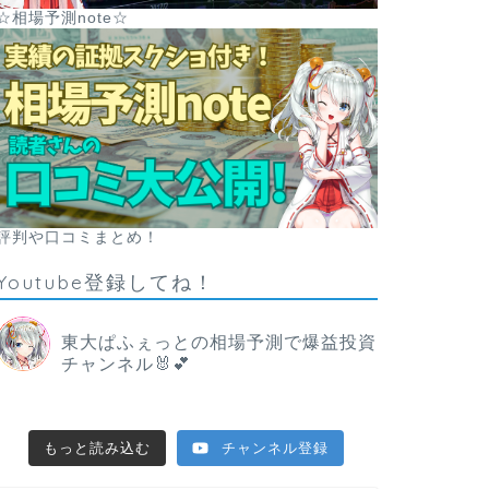
☆相場予測note☆
評判や口コミまとめ！
Youtube登録してね！
東大ぱふぇっとの相場予測で爆益投資
チャンネル🐰💕
もっと読み込む
チャンネル登録