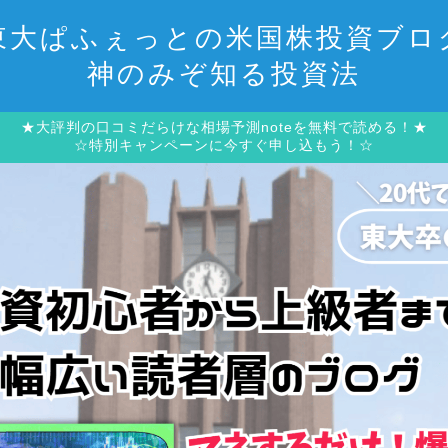
東大ぱふぇっとの米国株投資ブロ
神のみぞ知る投資法
★大評判の口コミだらけな相場予測noteを無料で読める！★
☆特別キャンペーンに今すぐ申し込もう！☆