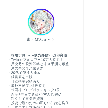
東大ぱふぇっと
・相場予測note販売部数20万部突破！
・Twitterフォロワー10万人超え！
・異次元の投資戦略と未来予測で爆益
・東大卒の専業投資家
・20代で億り人達成
・紙書籍を出版
・日経掲載実績あり
・海外不動産1億円超え
・米国株ブログ村ランキング1位
・新卒1年目で資産2000万円突破
→独立して専業投資家
・投資で勝つための正しい知識を発信
し、本気で日本を強くしたい！