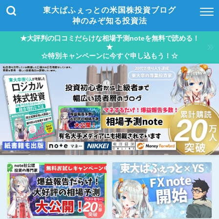
東大ぱふぇっとの米国株投資ブログ
神のみぞ知る投資法
★大評判の口コミだらけな相場予測noteを無料で読める！
★
☆特別キャンペーンに今すぐ申し込もう！☆