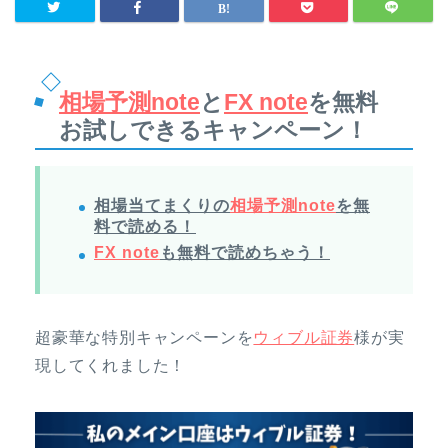
相場予測note
と
FX note
を無料
お試しできるキャンペーン！
相場当てまくりの
相場予測note
を無
料で読める！
FX note
も無料で読めちゃう！
超豪華な特別キャンペーンを
ウィブル証券
様が実
現してくれました！