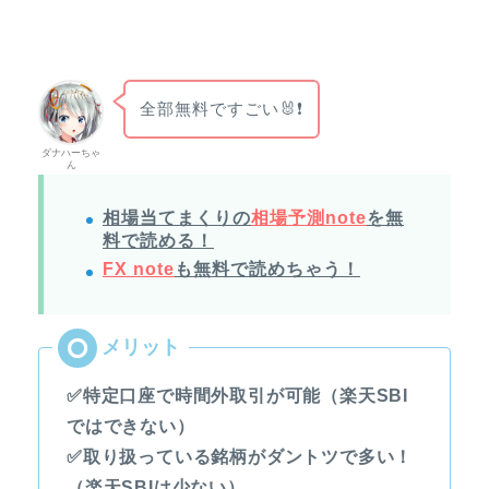
全部無料ですごい🐰❗
ダナハーちゃ
ん
相場当てまくりの
相場予測note
を無
料で読める！
FX note
も無料で読めちゃう！
✅特定口座で時間外取引が可能（楽天SBI
ではできない）
✅取り扱っている銘柄がダントツで多い！
（楽天SBIは少ない）