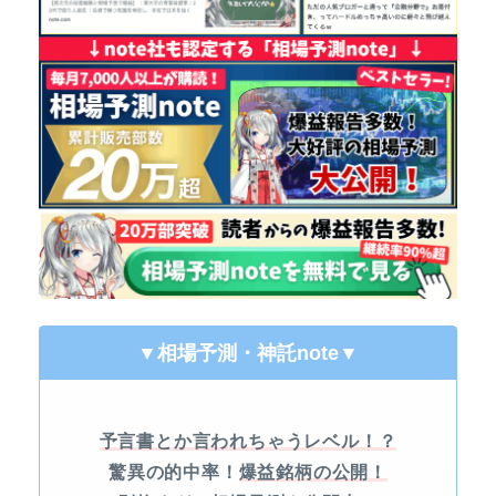
▼相場予測・神託note
▼
予言書とか言われちゃうレベル！？
驚異の的中率！
爆益銘柄の公開！