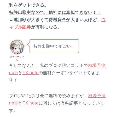
利をゲットできる。
特許出願中なので、他社には真似できない！！
→運用額が大きくて待機資金が大きい人ほど、
ウ
ィブル証券
が有利になる。
特許出願中ですごい！
ダナハーちゃ
ん
そしてなんと、私のブログ限定コラボで
相場予測
note
と
FX note
の無料クーポンをゲットできま
す！
ブログの記事は全て無料で読めますが、
相場予測
note
と
FX note
に関しては有料記事となっていま
す。