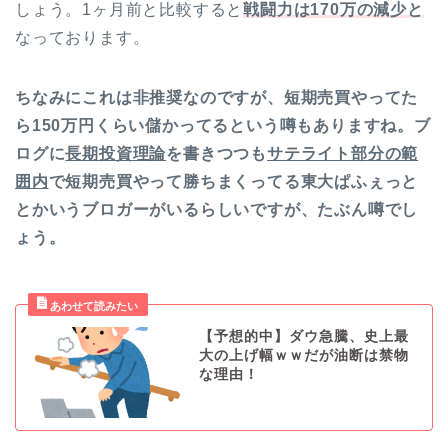
しょう。1ヶ月前と比較すると
戦闘力は170万の減少と
なっております。
ちなみにこれは非推奨なのですが、短期売買やってた
ら150万円くらい儲かってるという噂もありますね。ブ
ログに
長期投資理論
を書きつつも
サテライト部分の範
囲内
で短期売買やって勝ちまくってる東大ぱふぇっと
とかいうブロガーがいるらしいですが、たぶん噂でし
ょう。
【予想的中】ダウ急騰、史上最
大の上げ幅ｗｗだが油断は禁物
な理由！