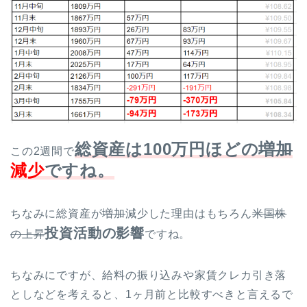
総資産は100万円ほどの
増加
この2週間で
減少
ですね。
ちなみに総資産が
増加
減少した理由はもちろん
米国株
投資活動の影響
の上昇
ですね。
ちなみにですが、給料の振り込みや家賃クレカ引き落
としなどを考えると、1ヶ月前と比較すべきと言えるで