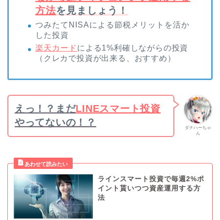
方法
を見ましょう！
つみたてNISAによる節税メリットを活か
した投資
楽天カード
による1%利確しながらの投資
（クレカで投資が出来る、おすすめ）
えっ！？まだ
LINEスマート投資
やってないの！？
ダナハーちゃ
ん
ラインスマート投資で毎週2%ポ
イント貰いつつ資産運用する方
法