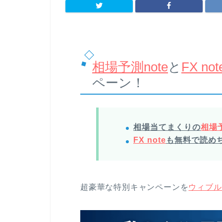
相場予測note
と
FX not
ペーン！
相場当てまくりの
相場予
FX note
も無料で読め
超豪華な特別キャンペーンを
ウィブル