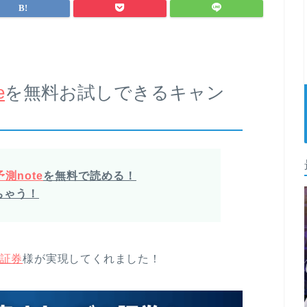
e
を無料お試しできるキャン
測note
を無料で読める！
ちゃう！
証券
様が実現してくれました！