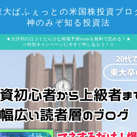
東大ぱふぇっとの米国株投資ブロ
神のみぞ知る投資法
★大評判の口コミだらけな相場予測noteを無料で読める！★
☆特別キャンペーンに今すぐ申し込もう！☆