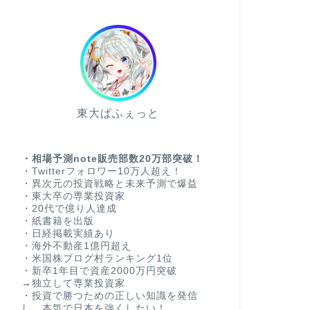
東大ぱふぇっと
・相場予測note販売部数20万部突破！
・Twitterフォロワー10万人超え！
・異次元の投資戦略と未来予測で爆益
・東大卒の専業投資家
・20代で億り人達成
・紙書籍を出版
・日経掲載実績あり
・海外不動産1億円超え
・米国株ブログ村ランキング1位
・新卒1年目で資産2000万円突破
→独立して専業投資家
・投資で勝つための正しい知識を発信
し、本気で日本を強くしたい！