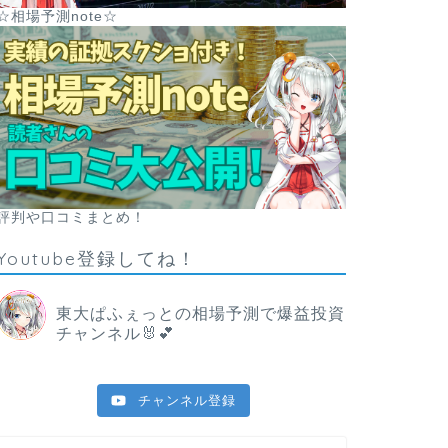
☆相場予測note☆
評判や口コミまとめ！
Youtube登録してね！
東大ぱふぇっとの相場予測で爆益投資
チャンネル🐰💕
チャンネル登録