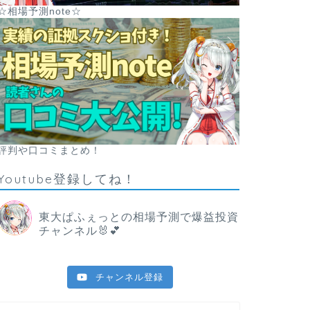
☆相場予測note☆
評判や口コミまとめ！
Youtube登録してね！
東大ぱふぇっとの相場予測で爆益投資
チャンネル🐰💕
チャンネル登録