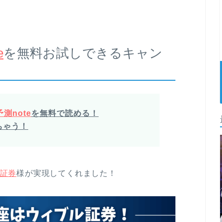
e
を無料お試しできるキャン
測note
を無料で読める！
ちゃう！
証券
様が実現してくれました！