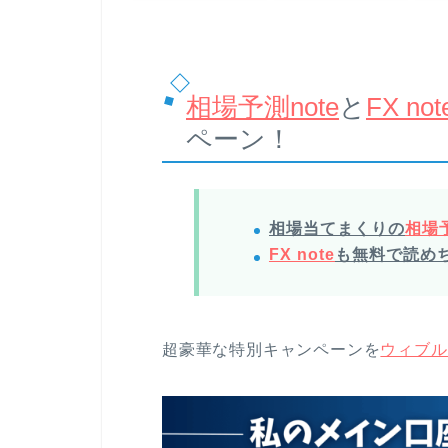
相場予測note
と
FX not
ペーン！
相場当てまくりの
相場予
FX note
も無料で読め
超豪華な特別キャンペーンを
ウィブル