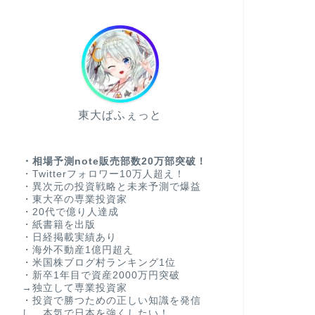
東大ぱふぇっと
・相場予測note販売部数20万部突破！
・Twitterフォロワー10万人超え！
・異次元の投資戦略と未来予測で爆益
・東大卒の専業投資家
・20代で億り人達成
・紙書籍を出版
・日経掲載実績あり
・海外不動産1億円超え
・米国株ブログ村ランキング1位
・新卒1年目で資産2000万円突破
→独立して専業投資家
・投資で勝つための正しい知識を発信
し、本気で日本を強くしたい！