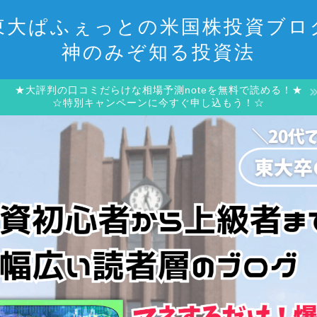
東大ぱふぇっとの米国株投資ブロ
神のみぞ知る投資法
★大評判の口コミだらけな相場予測noteを無料で読める！★
☆特別キャンペーンに今すぐ申し込もう！☆