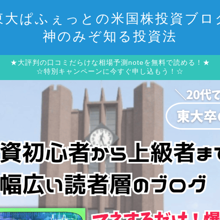
東大ぱふぇっとの米国株投資ブロ
神のみぞ知る投資法
★大評判の口コミだらけな相場予測noteを無料で読める！★
☆特別キャンペーンに今すぐ申し込もう！☆