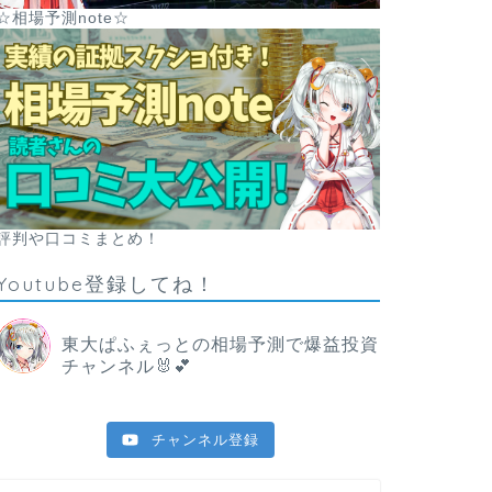
☆相場予測note☆
評判や口コミまとめ！
Youtube登録してね！
東大ぱふぇっとの相場予測で爆益投資
チャンネル🐰💕
チャンネル登録