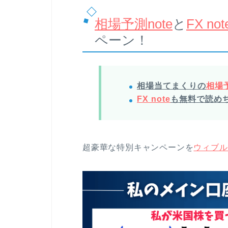
相場予測note
と
FX not
ペーン！
相場当てまくりの
相場予
FX note
も無料で読め
超豪華な特別キャンペーンを
ウィブル