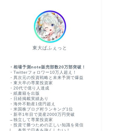
東大ぱふぇっと
・相場予測note販売部数20万部突破！
・Twitterフォロワー10万人超え！
・異次元の投資戦略と未来予測で爆益
・東大卒の専業投資家
・20代で億り人達成
・紙書籍を出版
・日経掲載実績あり
・海外不動産1億円超え
・米国株ブログ村ランキング1位
・新卒1年目で資産2000万円突破
→独立して専業投資家
・投資で勝つための正しい知識を発信
し、本気で日本を強くしたい！