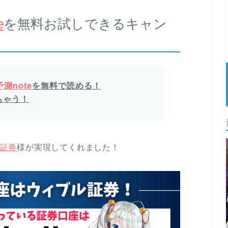
e
を無料お試しできるキャン
測note
を無料で読める！
ちゃう！
証券
様が実現してくれました！