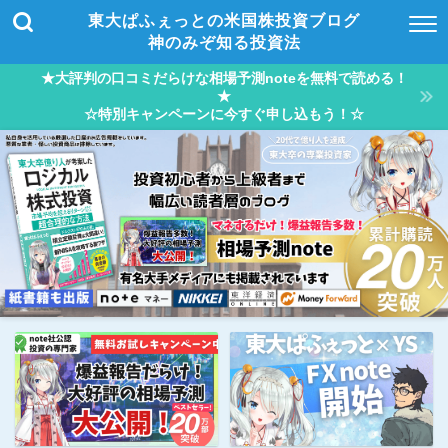
東大ぱふぇっとの米国株投資ブログ
神のみぞ知る投資法
★大評判の口コミだらけな相場予測noteを無料で読める！
★
☆特別キャンペーンに今すぐ申し込もう！☆