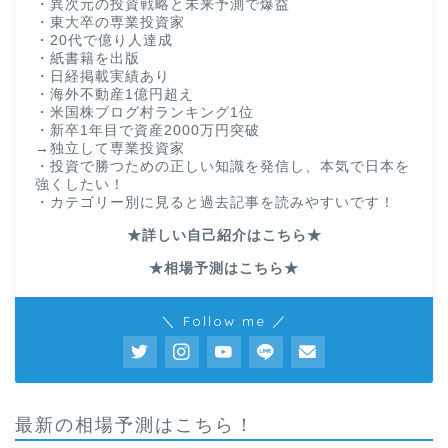
・異次元の投資戦略と未来予測で爆益
・東大卒の専業投資家
・20代で億り人達成
・紙書籍を出版
・日経掲載実績あり
・海外不動産1億円超え
・米国株ブログ村ランキング1位
・新卒1年目で資産2000万円突破
→独立して専業投資家
・投資で勝つための正しい知識を発信し、本気で日本を
強くしたい！
・カテゴリー別に見ると過去記事を読みやすいです！
★詳しい自己紹介はこちら★
★相場予測はこちら★
＼ Follow me ／
最新の相場予測はこちら！