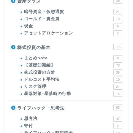
資産クラス
39
暗号資産・仮想通貨
21
ゴールド・貴金属
10
現金
6
アセットアロケーション
2
株式投資の基本
175
まとめnote
8
【基礎知識編】
78
株式投資の方針
36
ドルコスト平均法
10
リスク管理
24
暴落対策･暴落時の行動
16
ライフハック・思考法
63
思考法
47
寄付
2
ライフハック・時短課金