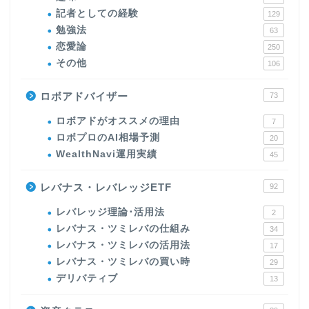
記者としての経験
129
勉強法
63
恋愛論
250
その他
106
ロボアドバイザー
73
ロボアドがオススメの理由
7
ロボプロのAI相場予測
20
WealthNavi運用実績
45
レバナス・レバレッジETF
92
レバレッジ理論･活用法
2
レバナス・ツミレバの仕組み
34
レバナス・ツミレバの活用法
17
レバナス・ツミレバの買い時
29
デリバティブ
13