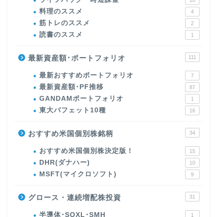
10
料理のススメ
4
筋トレのススメ
2
読書のススメ
1
最新資産額･ポートフォリオ
111
最新おすすめポートフォリオ
7
最新資産額･PF推移
87
GANDAMポートフォリオ
1
東大バフェット10種
16
おすすめ米国個別株銘柄
34
おすすめ米国個別株決定版！
15
DHR(ダナハー)
10
MSFT(マイクロソフト)
9
グロース・連続増配株投資
31
半導体･SOXL･SMH
1