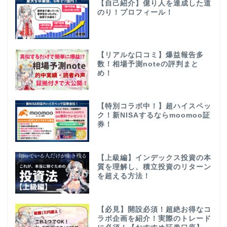
【自己紹介】億り人を達成した道
のり！プロフィール！
【リアルな口コミ】爆益報告多
数！相場予測noteの評判まと
め！
【特別コラボ中！】超ハイスペッ
ク！新NISAするならmoomoo証
券！
【上級編】インデックス投資の本
質を理解し、積立投資のリターン
を超える方法！
【必見】開設必須！超絶お得なコ
ラボ企画を紹介！実際のトレード