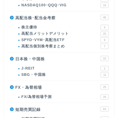
NASDAQ100･QQQ･VIG
16
高配当株･配当金考察
46
株主優待
4
高配当メリットデメリット
25
SPYD･VYM･高配当ETF
9
高配当個別株考察まとめ
7
日本株・中国株
15
J-REIT
2
SBG・中国株
11
FX・為替相場
25
FX/為替相場予測
25
短期売買記録
63