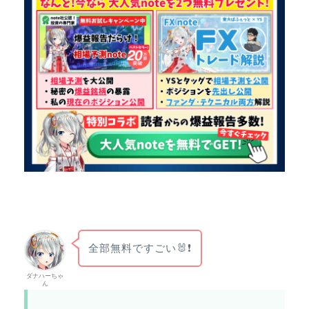
全部無料ですごい🐰❗
ダナハーちゃ
ん