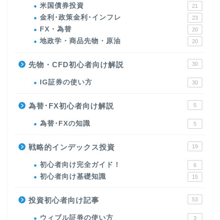
米国債券投資
21
金利･政策金利･インフレ
23
FX・為替
20
地政学・商品先物・原油
20
先物・CFD初心者向け解説
30
IG証券の使い方
30
為替･FX初心者向け解説
5
為替･FXの知識
5
戦略的インデックス投資
19
初心者向け完全ガイド！
6
初心者向け基礎知識
15
投資初心者向け記事
53
ウィブル証券の使い方
3