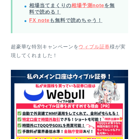
相場当てまくりの
相場予測note
を無
料で読める！
FX note
も無料で読めちゃう！
超豪華な特別キャンペーンを
ウィブル証券
様が実
現してくれました！