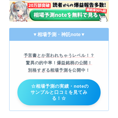
▼相場予測・神託note
▼
予言書とか言われちゃうレベル！？
驚異の的中率！
爆益銘柄の公開！
別格すぎる相場予測
を公開中！
☆相場予測の実績・noteの
サンプルと口コミを見てみ
る！☆