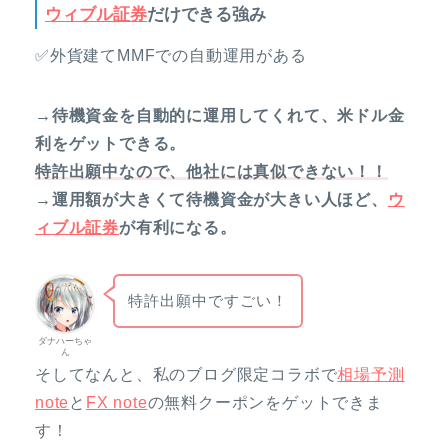
ウィブル証券
だけできる強み
✅外貨建てMMFでの自動運用がある
→待機資金を自動的に運用してくれて、米ドル金
利をゲットできる。
特許出願中なので、他社には真似できない！！
→運用額が大きくて待機資金が大きい人ほど、
ウ
ィブル証券
が有利になる。
特許出願中ですごい！
ダナハーちゃ
ん
そしてなんと、私のブログ限定コラボで
相場予測
note
と
FX note
の無料クーポンをゲットできま
す！