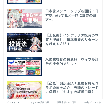
日本株メンバーシップを開始！日
本株noteで私と一緒に爆益の彼
方へ
【上級編】インデックス投資の本
質を理解し、積立投資のリターン
を超える方法！
米国株投資の最適解！ウィブル証
券の圧倒的メリット！
【必見】開設必須！超絶お得なコ
ラボ企画を紹介！実際のトレード
に必須！【おすすめ証券口座】
プロフィール
おすすめ証券口座
相場予測の大公開
特別プレゼント