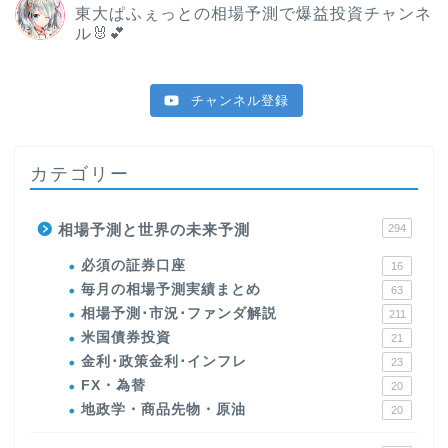
東大ぱふぇっとの相場予測で爆益投資チャンネ
ル🐰💕
チャンネル登録
カテゴリー
相場予測と世界の未来予測
294
必須の証券口座
16
毎月の相場予測実績まとめ
63
相場予測･市況･ファンダ解説
211
米国債券投資
21
金利･政策金利･インフレ
23
FX・為替
20
地政学・商品先物・原油
20