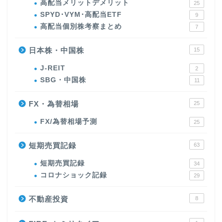
高配当メリットデメリット
25
SPYD･VYM･高配当ETF
9
高配当個別株考察まとめ
7
日本株・中国株
15
J-REIT
2
SBG・中国株
11
FX・為替相場
25
FX/為替相場予測
25
短期売買記録
63
短期売買記録
34
コロナショック記録
29
不動産投資
8