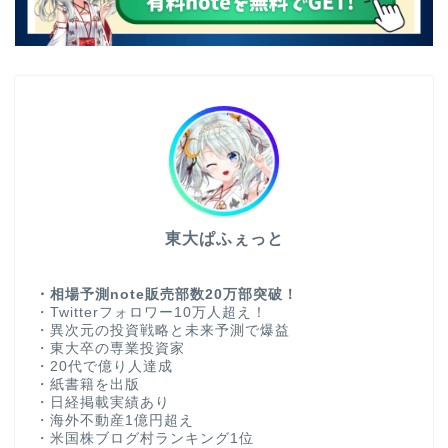
東大ぱふぇっと
・相場予測note販売部数20万部突破！
・Twitterフォロワー10万人超え！
・異次元の投資戦略と未来予測で爆益
・東大卒の専業投資家
・20代で億り人達成
・紙書籍を出版
・日経掲載実績あり
・海外不動産1億円超え
・米国株ブログ村ランキング1位