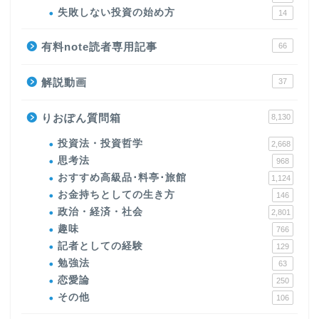
失敗しない投資の始め方
14
有料note読者専用記事
66
解説動画
37
りおぽん質問箱
8,130
投資法・投資哲学
2,668
思考法
968
おすすめ高級品･料亭･旅館
1,124
お金持ちとしての生き方
146
政治・経済・社会
2,801
趣味
766
記者としての経験
129
勉強法
63
恋愛論
250
その他
106