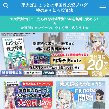
東大ぱふぇっとの米国株投資ブログ
神のみぞ知る投資法
★大評判の口コミだらけな相場予測noteを無料で読める！
★
☆特別キャンペーンに今すぐ申し込もう！☆