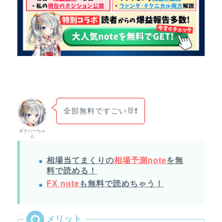
全部無料ですごい🐰❗
ダナハーちゃ
ん
相場当てまくりの
相場予測note
を無
料で読める！
FX note
も無料で読めちゃう！