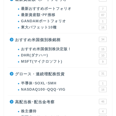
最新おすすめポートフォリオ
7
最新資産額･PF推移
87
GANDAMポートフォリオ
1
東大バフェット10種
16
おすすめ米国個別株銘柄
34
おすすめ米国個別株決定版！
15
DHR(ダナハー)
10
MSFT(マイクロソフト)
9
グロース・連続増配株投資
31
半導体･SOXL･SMH
1
NASDAQ100･QQQ･VIG
16
高配当株･配当金考察
46
株主優待
4