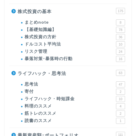
株式投資の基本
175
まとめnote
8
【基礎知識編】
78
株式投資の方針
36
ドルコスト平均法
10
リスク管理
24
暴落対策･暴落時の行動
16
ライフハック・思考法
63
思考法
47
寄付
2
ライフハック・時短課金
10
料理のススメ
4
筋トレのススメ
2
読書のススメ
1
最新資産額･ポートフォリオ
111