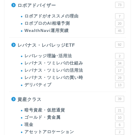
ロボアドバイザー
73
ロボアドがオススメの理由
7
ロボプロのAI相場予測
20
WealthNavi運用実績
45
レバナス・レバレッジETF
92
レバレッジ理論･活用法
2
レバナス・ツミレバの仕組み
34
レバナス・ツミレバの活用法
17
レバナス・ツミレバの買い時
29
デリバティブ
13
資産クラス
39
暗号資産・仮想通貨
21
ゴールド・貴金属
10
現金
6
アセットアロケーション
2