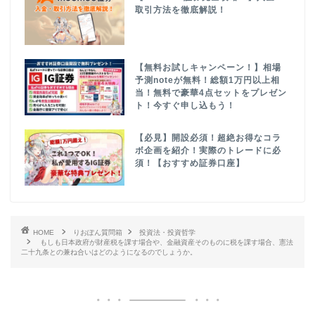
取引方法を徹底解説！
【無料お試しキャンペーン！】相場
予測noteが無料！総額1万円以上相
当！無料で豪華4点セットをプレゼン
ト！今すぐ申し込もう！
【必見】開設必須！超絶お得なコラ
ボ企画を紹介！実際のトレードに必
須！【おすすめ証券口座】
HOME
りおぽん質問箱
投資法・投資哲学
もしも日本政府が財産税を課す場合や、金融資産そのものに税を課す場合、憲法
二十九条との兼ね合いはどのようになるのでしょうか。