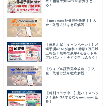
数！相場予測noteの評判まと
め！
【moomoo証券完全攻略！】入
金・取引方法を徹底解説！
【無料お試しキャンペーン！】相
場予測noteが無料！総額1万円以
上相当！無料で豪華4点セットを
プレゼント！今すぐ申し込もう！
【ウィブル証券完全攻略！】入
金・取引方法を徹底解説！
【特別コラボ中！】超ハイスペッ
ク！新NISAするならmoomoo証
券！