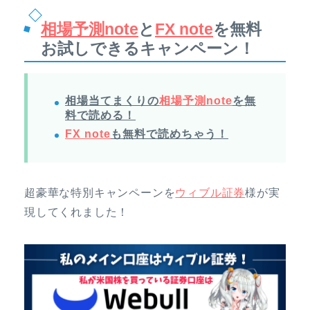
相場予測note
と
FX note
を無料
お試しできるキャンペーン！
相場当てまくりの
相場予測note
を無
料で読める！
FX note
も無料で読めちゃう！
超豪華な特別キャンペーンを
ウィブル証券
様が実
現してくれました！