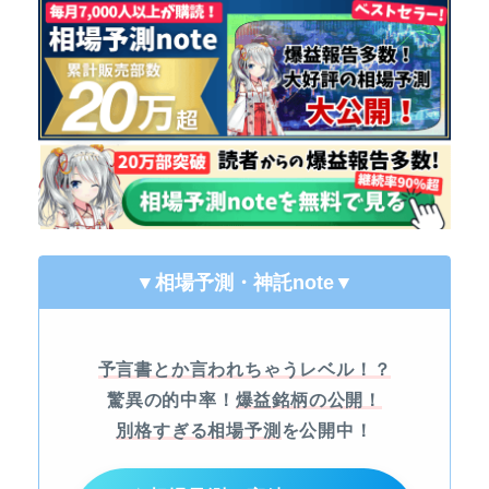
▼相場予測・神託note
▼
予言書とか言われちゃうレベル！？
驚異の的中率！
爆益銘柄の公開！
別格すぎる相場予測
を公開中！