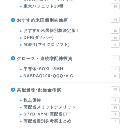
東大バフェット10種
16
おすすめ米国個別株銘柄
34
おすすめ米国個別株決定版！
15
DHR(ダナハー)
10
MSFT(マイクロソフト)
9
グロース・連続増配株投資
31
半導体･SOXL･SMH
1
NASDAQ100･QQQ･VIG
16
高配当株･配当金考察
46
株主優待
4
高配当メリットデメリット
25
SPYD･VYM･高配当ETF
9
高配当個別株考察まとめ
7