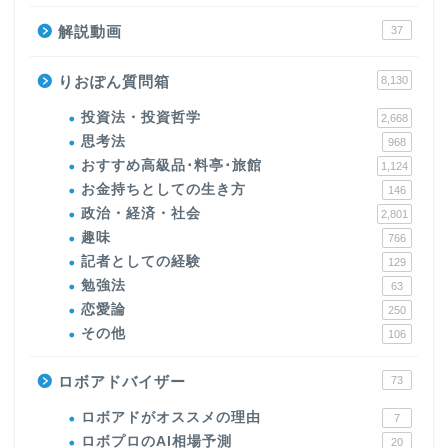
解説動画
37
りおぽん質問箱
8,130
投資法・投資哲学
2,668
思考法
968
おすすめ高級品･料亭･旅館
1,124
お金持ちとしての生き方
146
政治・経済・社会
2,801
趣味
766
記者としての経験
129
勉強法
63
恋愛論
250
その他
106
ロボアドバイザー
73
ロボアドがオススメの理由
7
ロボプロのAI相場予測
20