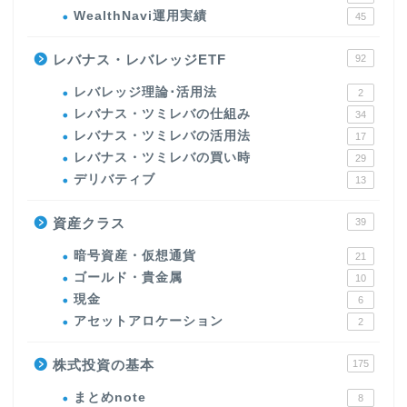
WealthNavi運用実績
45
レバナス・レバレッジETF
92
レバレッジ理論･活用法
2
レバナス・ツミレバの仕組み
34
レバナス・ツミレバの活用法
17
レバナス・ツミレバの買い時
29
デリバティブ
13
資産クラス
39
暗号資産・仮想通貨
21
ゴールド・貴金属
10
現金
6
アセットアロケーション
2
株式投資の基本
175
まとめnote
8