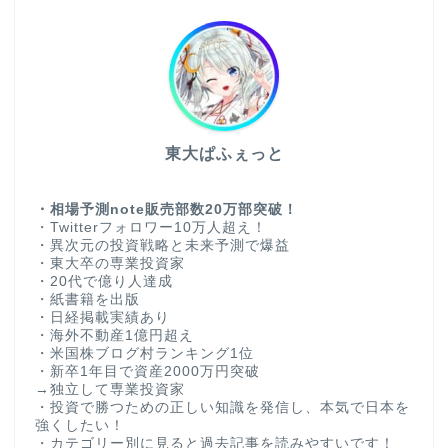
東大ぱふぇっと
・相場予測note販売部数20万部突破！
・Twitterフォロワー10万人超え！
・異次元の投資戦略と未来予測で爆益
・東大卒の専業投資家
・20代で億り人達成
・紙書籍を出版
・日経掲載実績あり
・海外不動産1億円超え
・米国株ブログ村ランキング1位
・新卒1年目で資産2000万円突破
→独立して専業投資家
・投資で勝つための正しい知識を発信し、本気で日本を
強くしたい！
・カテゴリー別に見ると過去記事を読みやすいです！