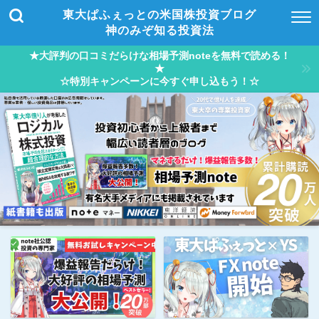
東大ぱふぇっとの米国株投資ブログ
神のみぞ知る投資法
★大評判の口コミだらけな相場予測noteを無料で読める！
★
☆特別キャンペーンに今すぐ申し込もう！☆