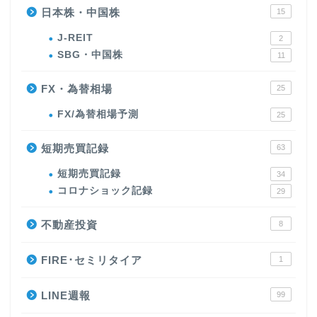
日本株・中国株
15
J-REIT
2
SBG・中国株
11
FX・為替相場
25
FX/為替相場予測
25
短期売買記録
63
短期売買記録
34
コロナショック記録
29
不動産投資
8
FIRE･セミリタイア
1
LINE週報
99