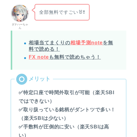
全部無料ですごい🐰❗
ダナハーちゃ
ん
相場当てまくりの
相場予測note
を無
料で読める！
FX note
も無料で読めちゃう！
✅特定口座で時間外取引が可能（楽天SBI
ではできない）
✅取り扱っている銘柄がダントツで多い！
（楽天SBIは少ない）
✅手数料が圧倒的に安い（楽天SBIは高
い）