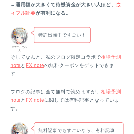
→運用額が大きくて待機資金が大きい人ほど、
ウ
ィブル証券
が有利になる。
特許出願中ですごい！
ダナハーちゃ
ん
そしてなんと、私のブログ限定コラボで
相場予測
note
と
FX note
の無料クーポンをゲットできま
す！
ブログの記事は全て無料で読めますが、
相場予測
note
と
FX note
に関しては有料記事となっていま
す。
無料記事でもすごいなら、有料記事