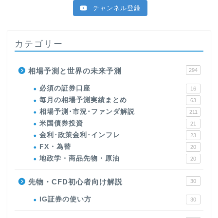
チャンネル登録
カテゴリー
相場予測と世界の未来予測
294
必須の証券口座
16
毎月の相場予測実績まとめ
63
相場予測･市況･ファンダ解説
211
米国債券投資
21
金利･政策金利･インフレ
23
FX・為替
20
地政学・商品先物・原油
20
先物・CFD初心者向け解説
30
IG証券の使い方
30