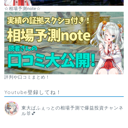
☆相場予測note☆
評判や口コミまとめ！
Youtube登録してね！
東大ぱふぇっとの相場予測で爆益投資チャンネ
ル🐰💕