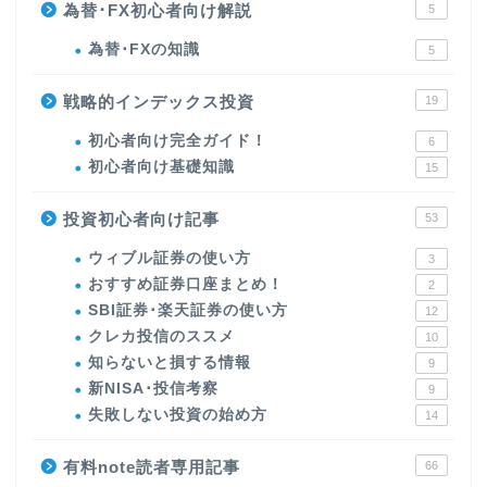
為替･FX初心者向け解説
5
為替･FXの知識
5
戦略的インデックス投資
19
初心者向け完全ガイド！
6
初心者向け基礎知識
15
投資初心者向け記事
53
ウィブル証券の使い方
3
おすすめ証券口座まとめ！
2
SBI証券･楽天証券の使い方
12
クレカ投信のススメ
10
知らないと損する情報
9
新NISA･投信考察
9
失敗しない投資の始め方
14
有料note読者専用記事
66