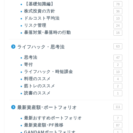
【基礎知識編】
78
株式投資の方針
36
ドルコスト平均法
10
リスク管理
24
暴落対策･暴落時の行動
16
ライフハック・思考法
63
思考法
47
寄付
2
ライフハック・時短課金
10
料理のススメ
4
筋トレのススメ
2
読書のススメ
1
最新資産額･ポートフォリオ
111
最新おすすめポートフォリオ
7
最新資産額･PF推移
87
GANDAMポートフォリオ
1