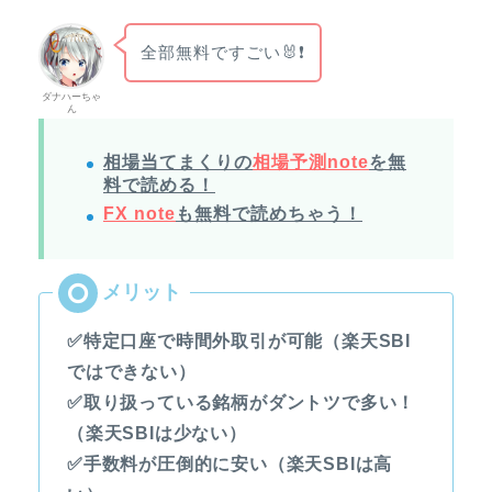
全部無料ですごい🐰❗
ダナハーちゃ
ん
相場当てまくりの
相場予測note
を無
料で読める！
FX note
も無料で読めちゃう！
✅特定口座で時間外取引が可能（楽天SBI
ではできない）
✅取り扱っている銘柄がダントツで多い！
（楽天SBIは少ない）
✅手数料が圧倒的に安い（楽天SBIは高