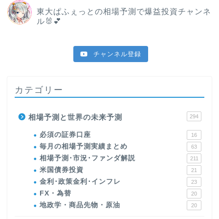
東大ぱふぇっとの相場予測で爆益投資チャンネ
ル🐰💕
チャンネル登録
カテゴリー
相場予測と世界の未来予測
294
必須の証券口座
16
毎月の相場予測実績まとめ
63
相場予測･市況･ファンダ解説
211
米国債券投資
21
金利･政策金利･インフレ
23
FX・為替
20
地政学・商品先物・原油
20