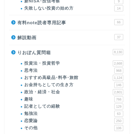
新NISA･投信考察
9
失敗しない投資の始め方
14
有料note読者専用記事
66
解説動画
37
りおぽん質問箱
8,130
投資法・投資哲学
2,668
思考法
968
おすすめ高級品･料亭･旅館
1,124
お金持ちとしての生き方
146
政治・経済・社会
2,801
趣味
766
記者としての経験
129
勉強法
63
恋愛論
250
その他
106