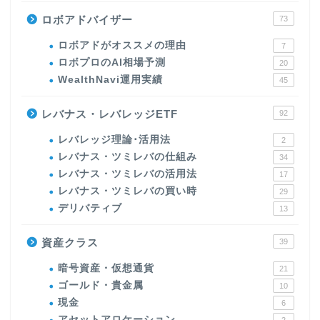
ロボアドバイザー
73
ロボアドがオススメの理由
7
ロボプロのAI相場予測
20
WealthNavi運用実績
45
レバナス・レバレッジETF
92
レバレッジ理論･活用法
2
レバナス・ツミレバの仕組み
34
レバナス・ツミレバの活用法
17
レバナス・ツミレバの買い時
29
デリバティブ
13
資産クラス
39
暗号資産・仮想通貨
21
ゴールド・貴金属
10
現金
6
アセットアロケーション
2