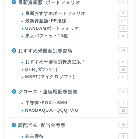
最新資産額･ポートフォリオ
111
最新おすすめポートフォリオ
7
最新資産額･PF推移
87
GANDAMポートフォリオ
1
東大バフェット10種
16
おすすめ米国個別株銘柄
34
おすすめ米国個別株決定版！
15
DHR(ダナハー)
10
MSFT(マイクロソフト)
9
グロース・連続増配株投資
31
半導体･SOXL･SMH
1
NASDAQ100･QQQ･VIG
16
高配当株･配当金考察
46
株主優待
4