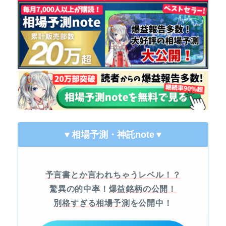
▼相場予測・神託note
▼
予言書とか言われちゃうレベル！？
驚異の的中率！
爆益銘柄の公開！
別格すぎる相場予測
を公開中！