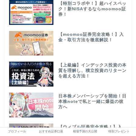
【特別コラボ中！】超ハイスペッ
ク！新NISAするならmoomoo証
券！
【moomoo証券完全攻略！】入
金・取引方法を徹底解説！
【上級編】インデックス投資の本
質を理解し、積立投資のリターン
を超える方法！
日本株メンバーシップを開始！日
本株noteで私と一緒に爆益の彼
方へ
【ウィブル証券完全攻略！】入
プロフィール
おすすめ証券口座
相場予測の大公開
特別プレゼント
金・取引方法を徹底解説！