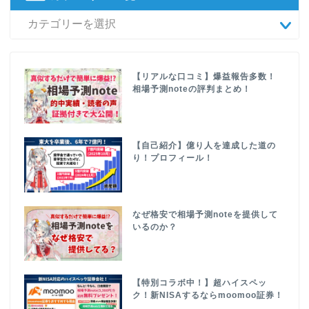
【リアルな口コミ】爆益報告多数！
相場予測noteの評判まとめ！
【自己紹介】億り人を達成した道の
り！プロフィール！
なぜ格安で相場予測noteを提供して
いるのか？
【特別コラボ中！】超ハイスペッ
ク！新NISAするならmoomoo証券！