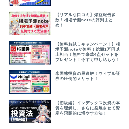
【リアルな口コミ】爆益報告多
数！相場予測noteの評判まと
め！
【無料お試しキャンペーン！】相
場予測noteが無料！総額1万円以
上相当！無料で豪華4点セットを
プレゼント！今すぐ申し込もう！
米国株投資の最適解！ウィブル証
券の圧倒的メリット！
【初級編】インデックス投資の本
質を理解し、さらに発展させて資
産を飛躍的に増やす方法！