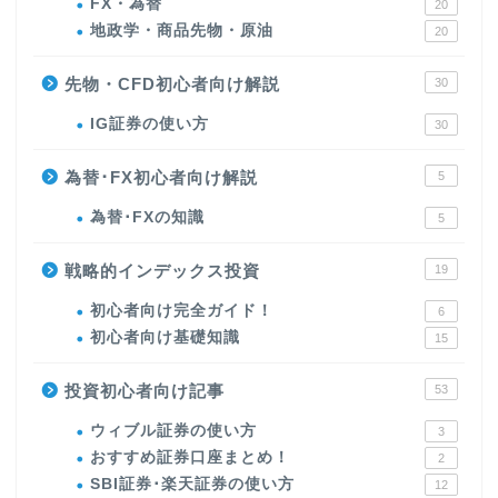
FX・為替
20
地政学・商品先物・原油
20
先物・CFD初心者向け解説
30
IG証券の使い方
30
為替･FX初心者向け解説
5
為替･FXの知識
5
戦略的インデックス投資
19
初心者向け完全ガイド！
6
初心者向け基礎知識
15
投資初心者向け記事
53
ウィブル証券の使い方
3
おすすめ証券口座まとめ！
2
SBI証券･楽天証券の使い方
12