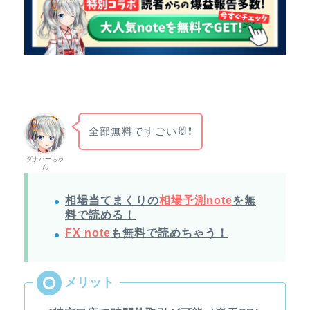
全部無料ですごい🐰❗
ダナハーちゃ
ん
相場当てまくりの
相場予測note
を無
料で読める！
FX note
も無料で読めちゃう！