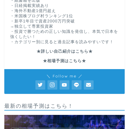
・紙書籍を出版
・日経掲載実績あり
・海外不動産1億円超え
・米国株ブログ村ランキング1位
・新卒1年目で資産2000万円突破
→独立して専業投資家
・投資で勝つための正しい知識を発信し、本気で日本を
強くしたい！
・カテゴリー別に見ると過去記事を読みやすいです！
★詳しい自己紹介はこちら★
★相場予測はこちら★
＼ Follow me ／
最新の相場予測はこちら！