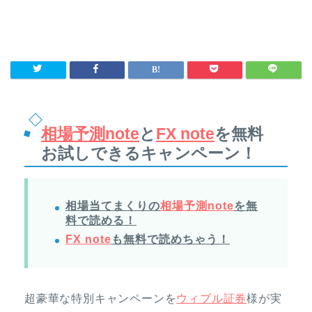
相場予測note
と
FX note
を無料
お試しできるキャンペーン！
相場当てまくりの
相場予測note
を無
料で読める！
FX note
も無料で読めちゃう！
超豪華な特別キャンペーンを
ウィブル証券
様が実