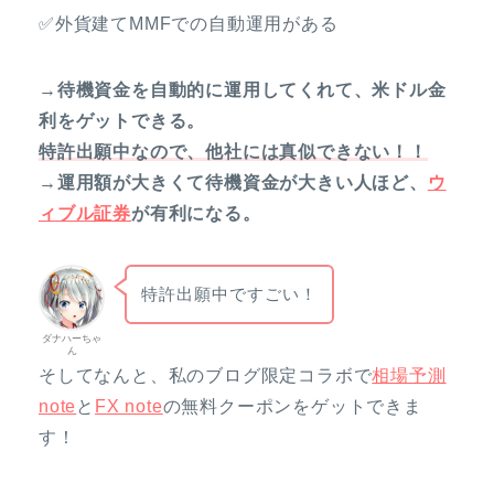
✅外貨建てMMFでの自動運用がある
→待機資金を自動的に運用してくれて、米ドル金
利をゲットできる。
特許出願中なので、他社には真似できない！！
→運用額が大きくて待機資金が大きい人ほど、
ウ
ィブル証券
が有利になる。
特許出願中ですごい！
ダナハーちゃ
ん
そしてなんと、私のブログ限定コラボで
相場予測
note
と
FX note
の無料クーポンをゲットできま
す！