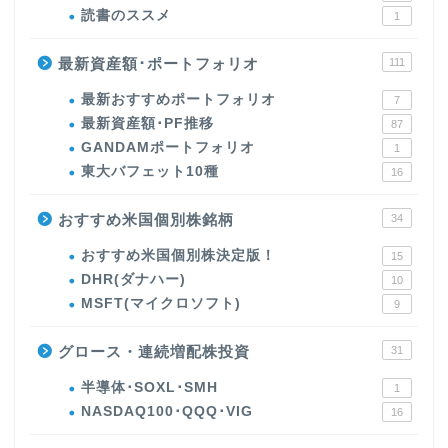
読書のススメ
1
最新資産額･ポートフォリオ
111
最新おすすめポートフォリオ
7
最新資産額･PF推移
87
GANDAMポートフォリオ
1
東大バフェット10種
16
おすすめ米国個別株銘柄
34
おすすめ米国個別株決定版！
15
DHR(ダナハー)
10
MSFT(マイクロソフト)
9
グロース・連続増配株投資
31
半導体･SOXL･SMH
1
NASDAQ100･QQQ･VIG
16