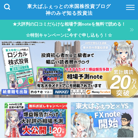
東大ぱふぇっとの米国株投資ブログ
神のみぞ知る投資法
★大評判の口コミだらけな相場予測noteを無料で読める！
★
☆特別キャンペーンに今すぐ申し込もう！☆