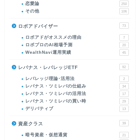
恋愛論
250
その他
106
ロボアドバイザー
73
ロボアドがオススメの理由
7
ロボプロのAI相場予測
20
WealthNavi運用実績
45
レバナス・レバレッジETF
92
レバレッジ理論･活用法
2
レバナス・ツミレバの仕組み
34
レバナス・ツミレバの活用法
17
レバナス・ツミレバの買い時
29
デリバティブ
13
資産クラス
39
暗号資産・仮想通貨
21