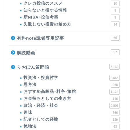
クレカ投信のススメ
10
知らないと損する情報
9
新NISA･投信考察
9
失敗しない投資の始め方
14
有料note読者専用記事
66
解説動画
37
りおぽん質問箱
8,130
投資法・投資哲学
2,668
思考法
968
おすすめ高級品･料亭･旅館
1,124
お金持ちとしての生き方
146
政治・経済・社会
2,801
趣味
766
記者としての経験
129
勉強法
63