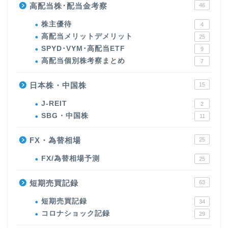
高配当株･配当金考察
46
株主優待
4
高配当メリットデメリット
25
SPYD･VYM･高配当ETF
9
高配当個別株考察まとめ
7
日本株・中国株
15
J-REIT
2
SBG・中国株
11
FX・為替相場
25
FX/為替相場予測
25
短期売買記録
63
短期売買記録
34
コロナショック記録
29