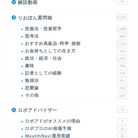
解説動画
37
りおぽん質問箱
8,130
投資法・投資哲学
2,668
思考法
968
おすすめ高級品･料亭･旅館
1,124
お金持ちとしての生き方
146
政治・経済・社会
2,801
趣味
766
記者としての経験
129
勉強法
63
恋愛論
250
その他
106
ロボアドバイザー
73
ロボアドがオススメの理由
7
ロボプロのAI相場予測
20
WealthNavi運用実績
45