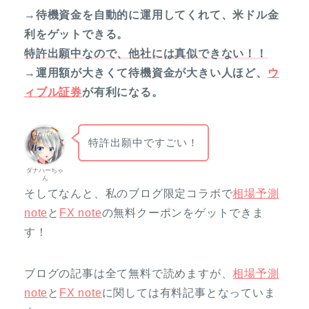
→待機資金を自動的に運用してくれて、米ドル金
利をゲットできる。
特許出願中なので、他社には真似できない！！
→運用額が大きくて待機資金が大きい人ほど、
ウ
ィブル証券
が有利になる。
特許出願中ですごい！
ダナハーちゃ
ん
そしてなんと、私のブログ限定コラボで
相場予測
note
と
FX note
の無料クーポンをゲットできま
す！
ブログの記事は全て無料で読めますが、
相場予測
note
と
FX note
に関しては有料記事となっていま