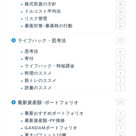
株式投資の方針
36
ドルコスト平均法
10
リスク管理
24
暴落対策･暴落時の行動
16
ライフハック・思考法
63
思考法
47
寄付
2
ライフハック・時短課金
10
料理のススメ
4
筋トレのススメ
2
読書のススメ
1
最新資産額･ポートフォリオ
111
最新おすすめポートフォリオ
7
最新資産額･PF推移
87
GANDAMポートフォリオ
1
東大バフェット10種
16