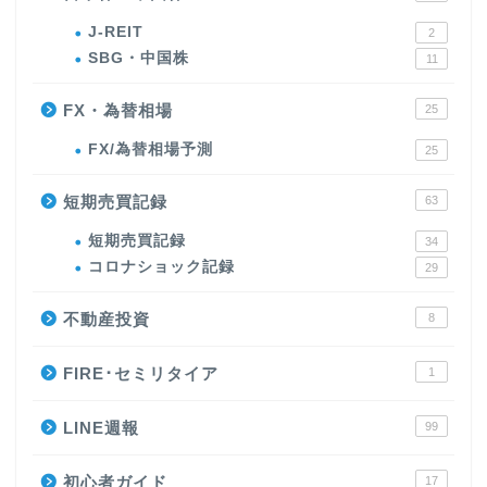
J-REIT
2
SBG・中国株
11
FX・為替相場
25
FX/為替相場予測
25
短期売買記録
63
短期売買記録
34
コロナショック記録
29
不動産投資
8
FIRE･セミリタイア
1
LINE週報
99
初心者ガイド
17