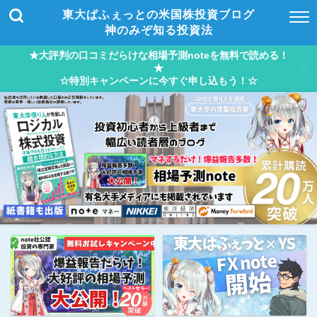
東大ぱふぇっとの米国株投資ブログ
神のみぞ知る投資法
★大評判の口コミだらけな相場予測noteを無料で読める！
★
☆特別キャンペーンに今すぐ申し込もう！☆