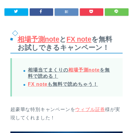
相場予測note
と
FX note
を無料
お試しできるキャンペーン！
相場当てまくりの
相場予測note
を無
料で読める！
FX note
も無料で読めちゃう！
超豪華な特別キャンペーンを
ウィブル証券
様が実
現してくれました！