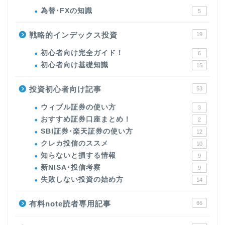
為替･FXの知識
5
戦略的インデックス投資
19
初心者向け完全ガイド！
6
初心者向け基礎知識
15
投資初心者向け記事
53
ウィブル証券の使い方
3
おすすめ証券口座まとめ！
2
SBI証券･楽天証券の使い方
12
クレカ投信のススメ
10
知らないと損する情報
9
新NISA･投信考察
9
失敗しない投資の始め方
14
有料note読者専用記事
66