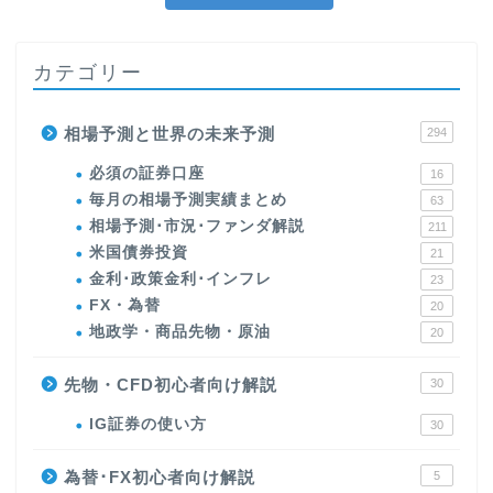
カテゴリー
相場予測と世界の未来予測
294
必須の証券口座
16
毎月の相場予測実績まとめ
63
相場予測･市況･ファンダ解説
211
米国債券投資
21
金利･政策金利･インフレ
23
FX・為替
20
地政学・商品先物・原油
20
先物・CFD初心者向け解説
30
IG証券の使い方
30
為替･FX初心者向け解説
5