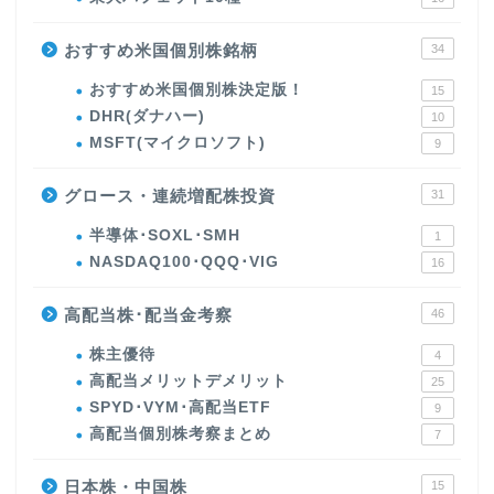
おすすめ米国個別株銘柄
34
おすすめ米国個別株決定版！
15
DHR(ダナハー)
10
MSFT(マイクロソフト)
9
グロース・連続増配株投資
31
半導体･SOXL･SMH
1
NASDAQ100･QQQ･VIG
16
高配当株･配当金考察
46
株主優待
4
高配当メリットデメリット
25
SPYD･VYM･高配当ETF
9
高配当個別株考察まとめ
7
日本株・中国株
15