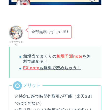
全部無料ですごい🐰❗
ダナハーちゃ
ん
相場当てまくりの
相場予測note
を無
料で読める！
FX note
も無料で読めちゃう！
✅特定口座で時間外取引が可能（楽天SBI
ではできない）