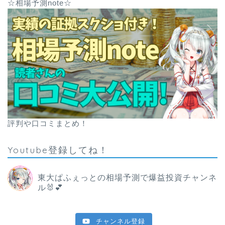
☆相場予測note☆
評判や口コミまとめ！
Youtube登録してね！
東大ぱふぇっとの相場予測で爆益投資チャンネ
ル🐰💕
チャンネル登録