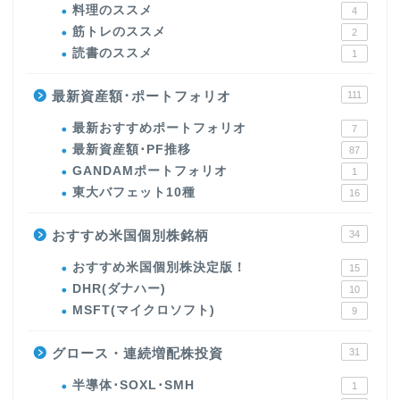
料理のススメ
4
筋トレのススメ
2
読書のススメ
1
最新資産額･ポートフォリオ
111
最新おすすめポートフォリオ
7
最新資産額･PF推移
87
GANDAMポートフォリオ
1
東大バフェット10種
16
おすすめ米国個別株銘柄
34
おすすめ米国個別株決定版！
15
DHR(ダナハー)
10
MSFT(マイクロソフト)
9
グロース・連続増配株投資
31
半導体･SOXL･SMH
1