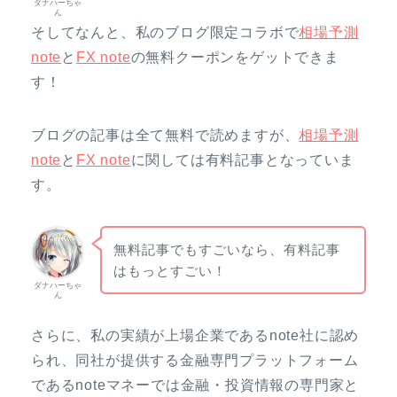
ダナハーちゃ
ん
そしてなんと、私のブログ限定コラボで
相場予測
note
と
FX note
の無料クーポンをゲットできま
す！
ブログの記事は全て無料で読めますが、
相場予測
note
と
FX note
に関しては有料記事となっていま
す。
無料記事でもすごいなら、有料記事
はもっとすごい！
ダナハーちゃ
ん
さらに、私の実績が上場企業であるnote社に認め
られ、同社が提供する金融専門プラットフォーム
であるnoteマネーでは金融・投資情報の専門家と