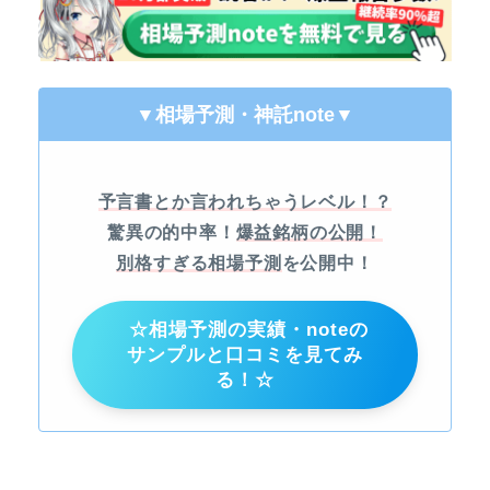
▼相場予測・神託note
▼
予言書とか言われちゃうレベル！？
驚異の的中率！
爆益銘柄の公開！
別格すぎる相場予測
を公開中！
☆相場予測の実績・noteの
サンプルと口コミを見てみ
る！☆