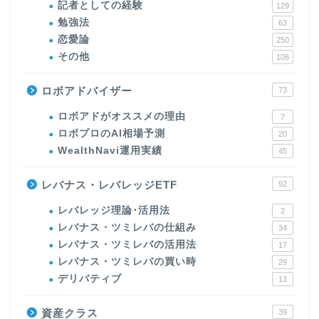
記者としての経験
129
勉強法
63
恋愛論
250
その他
106
ロボアドバイザー
73
ロボアドがオススメの理由
7
ロボプロのAI相場予測
20
WealthNavi運用実績
45
レバナス・レバレッジETF
92
レバレッジ理論･活用法
2
レバナス・ツミレバの仕組み
34
レバナス・ツミレバの活用法
17
レバナス・ツミレバの買い時
29
デリバティブ
13
資産クラス
39