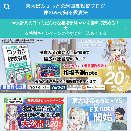
東大ぱふぇっとの米国株投資ブログ
神のみぞ知る投資法
★大評判の口コミだらけな相場予測noteを無料で読める！
★
☆特別キャンペーンに今すぐ申し込もう！☆