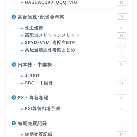
NASDAQ100･QQQ･VIG
16
高配当株･配当金考察
46
株主優待
4
高配当メリットデメリット
25
SPYD･VYM･高配当ETF
9
高配当個別株考察まとめ
7
日本株・中国株
15
J-REIT
2
SBG・中国株
11
FX・為替相場
25
FX/為替相場予測
25
短期売買記録
63
短期売買記録
34