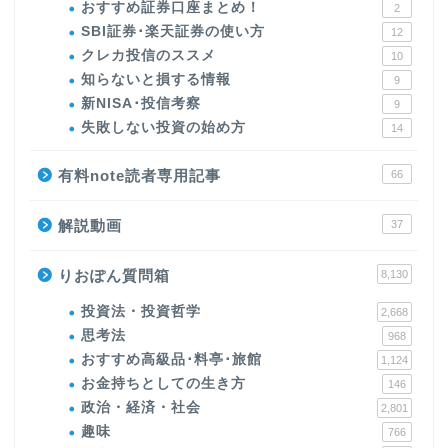
おすすめ証券口座まとめ！
2
SBI証券･楽天証券の使い方
12
クレカ投信のススメ
10
知らないと損する情報
9
新NISA･投信考察
9
失敗しない投資の始め方
14
有料note読者専用記事
66
解説動画
37
りおぽん質問箱
8,130
投資法・投資哲学
2,668
思考法
968
おすすめ高級品･料亭･旅館
1,124
お金持ちとしての生き方
146
政治・経済・社会
2,801
趣味
766