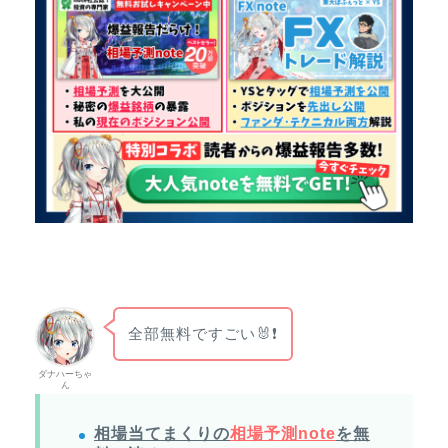
全部無料ですごい🐰❗
ダナハーちゃ
ん
相場当てまくりの
相場予測note
を無