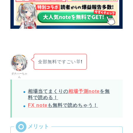
全部無料ですごい🐰❗
ダナハーちゃ
ん
相場当てまくりの
相場予測note
を無
料で読める！
FX note
も無料で読めちゃう！