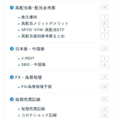
高配当株･配当金考察
46
株主優待
4
高配当メリットデメリット
25
SPYD･VYM･高配当ETF
9
高配当個別株考察まとめ
7
日本株・中国株
15
J-REIT
2
SBG・中国株
11
FX・為替相場
25
FX/為替相場予測
25
短期売買記録
63
短期売買記録
34
コロナショック記録
29