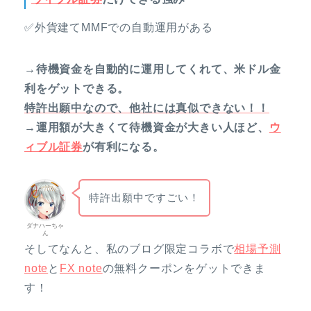
✅外貨建てMMFでの自動運用がある
→待機資金を自動的に運用してくれて、米ドル金
利をゲットできる。
特許出願中なので、他社には真似できない！！
→運用額が大きくて待機資金が大きい人ほど、
ウ
ィブル証券
が有利になる。
特許出願中ですごい！
ダナハーちゃ
ん
そしてなんと、私のブログ限定コラボで
相場予測
note
と
FX note
の無料クーポンをゲットできま
す！