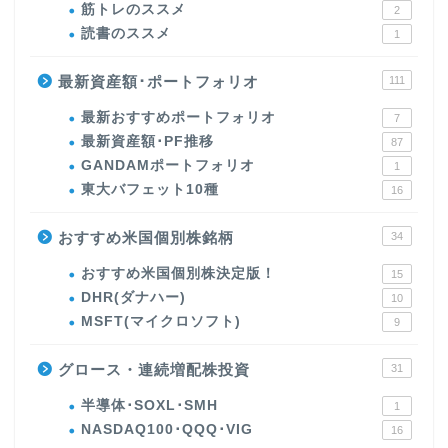
筋トレのススメ
2
読書のススメ
1
最新資産額･ポートフォリオ
111
最新おすすめポートフォリオ
7
最新資産額･PF推移
87
GANDAMポートフォリオ
1
東大バフェット10種
16
おすすめ米国個別株銘柄
34
おすすめ米国個別株決定版！
15
DHR(ダナハー)
10
MSFT(マイクロソフト)
9
グロース・連続増配株投資
31
半導体･SOXL･SMH
1
NASDAQ100･QQQ･VIG
16