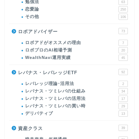
勉強法
63
恋愛論
250
その他
106
ロボアドバイザー
73
ロボアドがオススメの理由
7
ロボプロのAI相場予測
20
WealthNavi運用実績
45
レバナス・レバレッジETF
92
レバレッジ理論･活用法
2
レバナス・ツミレバの仕組み
34
レバナス・ツミレバの活用法
17
レバナス・ツミレバの買い時
29
デリバティブ
13
資産クラス
39