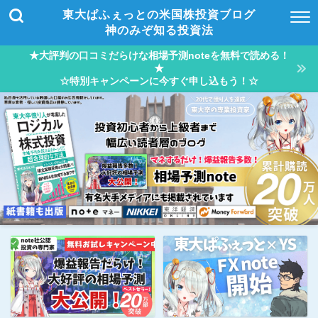
東大ぱふぇっとの米国株投資ブログ
神のみぞ知る投資法
★大評判の口コミだらけな相場予測noteを無料で読める！
★
☆特別キャンペーンに今すぐ申し込もう！☆