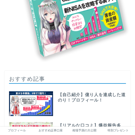
おすすめ記事
【自己紹介】億り人を達成した道
のり！プロフィール！
【リアルな口コミ】爆益報告多
数！相場予測noteの評判まと
プロフィール
おすすめ証券口座
相場予測の大公開
特別プレゼント