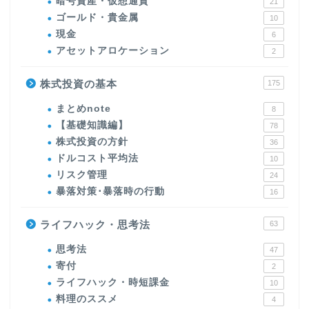
暗号資産・仮想通貨
21
ゴールド・貴金属
10
現金
6
アセットアロケーション
2
株式投資の基本
175
まとめnote
8
【基礎知識編】
78
株式投資の方針
36
ドルコスト平均法
10
リスク管理
24
暴落対策･暴落時の行動
16
ライフハック・思考法
63
思考法
47
寄付
2
ライフハック・時短課金
10
料理のススメ
4