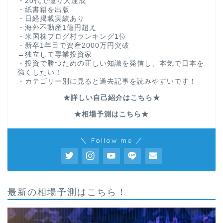
・20代で億り人達成
・紙書籍を出版
・日経掲載実績あり
・海外不動産1億円超え
・米国株ブログ村ランキング1位
・新卒1年目で資産2000万円突破
→独立して専業投資家
・投資で勝つための正しい知識を発信し、本気で日本を
強くしたい！
・カテゴリー別に見ると過去記事を読みやすいです！
★詳しい自己紹介はこちら★
★相場予測はこちら★
＼ Follow me ／
最新の相場予測はこちら！