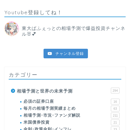
Youtube登録してね！
東大ぱふぇっとの相場予測で爆益投資チャンネ
ル🐰💕
チャンネル登録
カテゴリー
相場予測と世界の未来予測
294
必須の証券口座
16
毎月の相場予測実績まとめ
63
相場予測･市況･ファンダ解説
211
米国債券投資
21
金利･政策金利･インフレ
23