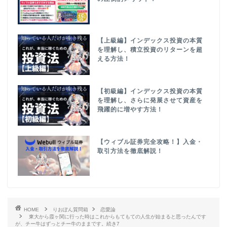
【上級編】インデックス投資の本質
を理解し、積立投資のリターンを超
える方法！
【初級編】インデックス投資の本質
を理解し、さらに発展させて資産を
飛躍的に増やす方法！
【ウィブル証券完全攻略！】入金・
取引方法を徹底解説！
HOME
りおぽん質問箱
恋愛論
東大から霞ヶ関に行った時はこれからもてもての人生が始まると思ったんです
が、チー牛はずっとチー牛のままです。続き7