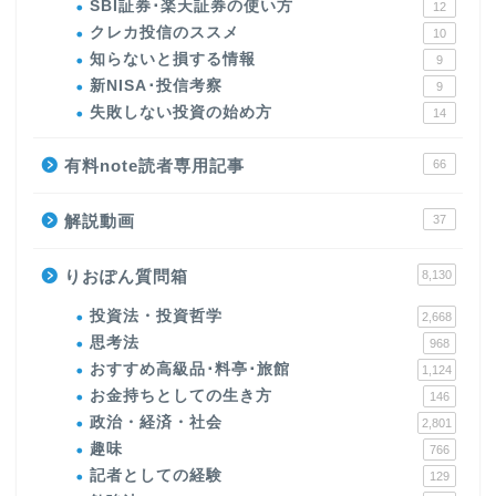
SBI証券･楽天証券の使い方
12
クレカ投信のススメ
10
知らないと損する情報
9
新NISA･投信考察
9
失敗しない投資の始め方
14
有料note読者専用記事
66
解説動画
37
りおぽん質問箱
8,130
投資法・投資哲学
2,668
思考法
968
おすすめ高級品･料亭･旅館
1,124
お金持ちとしての生き方
146
政治・経済・社会
2,801
趣味
766
記者としての経験
129