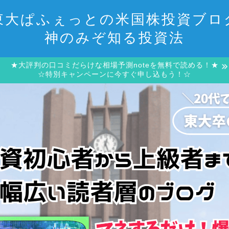
東大ぱふぇっとの米国株投資ブロ
神のみぞ知る投資法
★大評判の口コミだらけな相場予測noteを無料で読める！★
☆特別キャンペーンに今すぐ申し込もう！☆