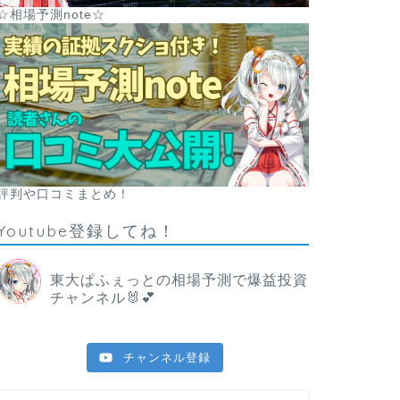
☆相場予測note☆
評判や口コミまとめ！
Youtube登録してね！
東大ぱふぇっとの相場予測で爆益投資
チャンネル🐰💕
チャンネル登録