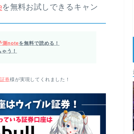
e
を無料お試しできるキャン
測note
を無料で読める！
ちゃう！
証券
様が実現してくれました！