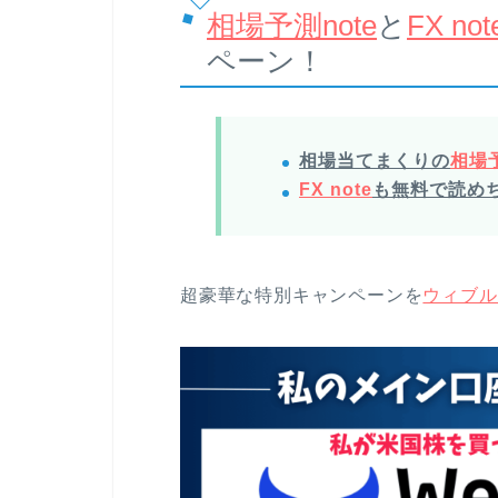
相場予測note
と
FX not
ペーン！
相場当てまくりの
相場予
FX note
も無料で読め
超豪華な特別キャンペーンを
ウィブル