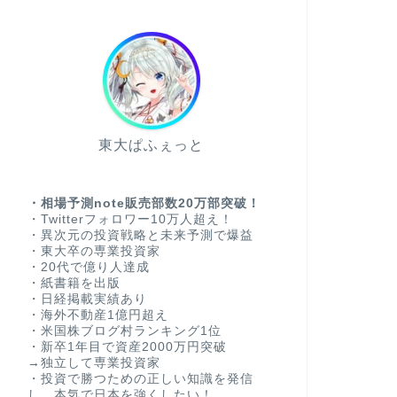
東大ぱふぇっと
・相場予測note販売部数20万部突破！
・Twitterフォロワー10万人超え！
・異次元の投資戦略と未来予測で爆益
・東大卒の専業投資家
・20代で億り人達成
・紙書籍を出版
・日経掲載実績あり
・海外不動産1億円超え
・米国株ブログ村ランキング1位
・新卒1年目で資産2000万円突破
→独立して専業投資家
・投資で勝つための正しい知識を発信
し、本気で日本を強くしたい！