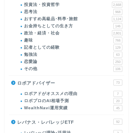
投資法・投資哲学
2,668
思考法
968
おすすめ高級品･料亭･旅館
1,124
お金持ちとしての生き方
146
政治・経済・社会
2,801
趣味
766
記者としての経験
129
勉強法
63
恋愛論
250
その他
106
ロボアドバイザー
73
ロボアドがオススメの理由
7
ロボプロのAI相場予測
20
WealthNavi運用実績
45
レバナス・レバレッジETF
92
レバレッジ理論･活用法