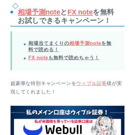
相場予測note
と
FX note
を無料
お試しできるキャンペーン！
相場当てまくりの
相場予測note
を無
料で読める！
FX note
も無料で読めちゃう！
超豪華な特別キャンペーンを
ウィブル証券
様が実
現してくれました！