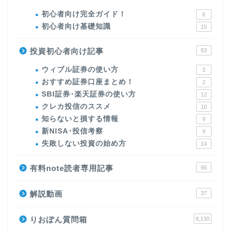
初心者向け完全ガイド！
6
初心者向け基礎知識
15
投資初心者向け記事
53
ウィブル証券の使い方
3
おすすめ証券口座まとめ！
2
SBI証券･楽天証券の使い方
12
クレカ投信のススメ
10
知らないと損する情報
9
新NISA･投信考察
9
失敗しない投資の始め方
14
有料note読者専用記事
66
解説動画
37
りおぽん質問箱
8,130