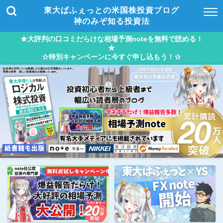
東大ぱふぇっとの米国株投資ブログ
神のみぞ知る投資法
★大評判の口コミだらけな相場予測noteを無料で読める！
★
☆特別キャンペーンに今すぐ申し込もう！☆