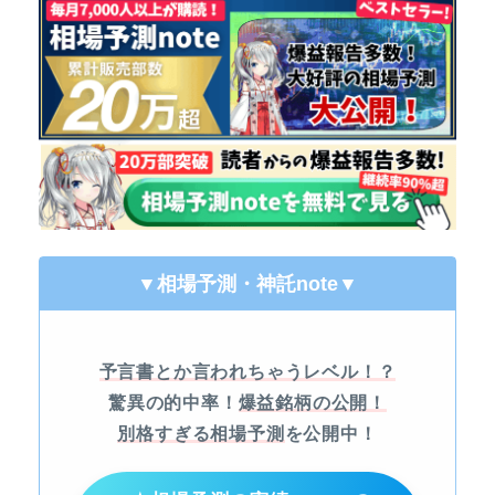
▼相場予測・神託note
▼
予言書とか言われちゃうレベル！？
驚異の的中率！
爆益銘柄の公開！
別格すぎる相場予測
を公開中！