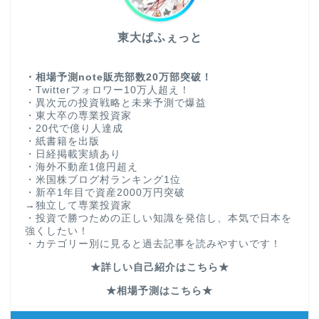
東大ぱふぇっと
・相場予測note販売部数20万部突破！
・Twitterフォロワー10万人超え！
・異次元の投資戦略と未来予測で爆益
・東大卒の専業投資家
・20代で億り人達成
・紙書籍を出版
・日経掲載実績あり
・海外不動産1億円超え
・米国株ブログ村ランキング1位
・新卒1年目で資産2000万円突破
→独立して専業投資家
・投資で勝つための正しい知識を発信し、本気で日本を
強くしたい！
・カテゴリー別に見ると過去記事を読みやすいです！
★詳しい自己紹介はこちら★
★相場予測はこちら★