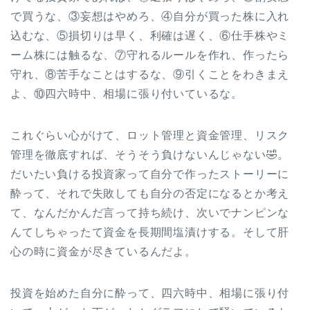
で買うな、③妄想はやめろ、④自分が買った株に入れ
込むな、⑤損切りは早く、利確は遅く、⑥仕手株やミ
ーム株には触るな、⑦守れるルールを作れ、作ったら
守れ、⑧苦手なことはするな、⑨引くことをわきまえ
よ、⑩四六時中、相場に張り付いているな。
これぐらい心がけて、ロット管理と資金管理、リスク
管理を徹底すれば、そうそう負けないんじゃない🤣。
だいたい負ける投資家って自分で作ったストーリーに
酔って、それで失敗しても自分の否定になるとか考え
て、なんだかんだ言って持ち続け、次いでナンピンな
んてしちゃったて資金を長期間塩漬けする。そして肝
心の時に資金が尽きているんだよ。
投資を始めた自分に酔って、四六時中、相場に張り付