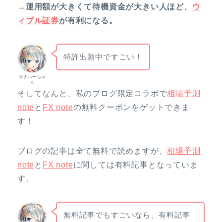
→運用額が大きくて待機資金が大きい人ほど、
ウ
ィブル証券
が有利になる。
特許出願中ですごい！
ダナハーちゃ
ん
そしてなんと、私のブログ限定コラボで
相場予測
note
と
FX note
の無料クーポンをゲットできま
す！
ブログの記事は全て無料で読めますが、
相場予測
note
と
FX note
に関しては有料記事となっていま
す。
無料記事でもすごいなら、有料記事