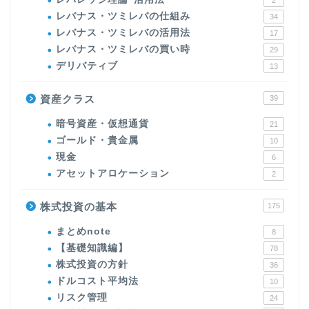
2
レバナス・ツミレバの仕組み
34
レバナス・ツミレバの活用法
17
レバナス・ツミレバの買い時
29
デリバティブ
13
資産クラス
39
暗号資産・仮想通貨
21
ゴールド・貴金属
10
現金
6
アセットアロケーション
2
株式投資の基本
175
まとめnote
8
【基礎知識編】
78
株式投資の方針
36
ドルコスト平均法
10
リスク管理
24