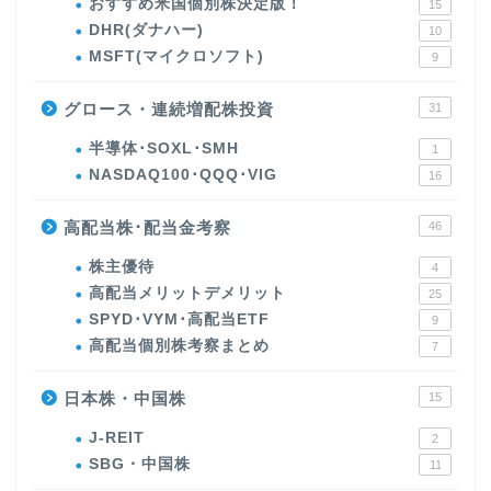
おすすめ米国個別株決定版！
15
DHR(ダナハー)
10
MSFT(マイクロソフト)
9
グロース・連続増配株投資
31
半導体･SOXL･SMH
1
NASDAQ100･QQQ･VIG
16
高配当株･配当金考察
46
株主優待
4
高配当メリットデメリット
25
SPYD･VYM･高配当ETF
9
高配当個別株考察まとめ
7
日本株・中国株
15
J-REIT
2
SBG・中国株
11