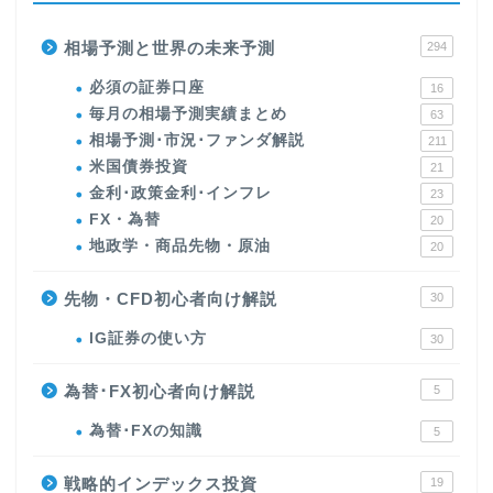
相場予測と世界の未来予測
294
必須の証券口座
16
毎月の相場予測実績まとめ
63
相場予測･市況･ファンダ解説
211
米国債券投資
21
金利･政策金利･インフレ
23
FX・為替
20
地政学・商品先物・原油
20
先物・CFD初心者向け解説
30
IG証券の使い方
30
為替･FX初心者向け解説
5
為替･FXの知識
5
戦略的インデックス投資
19