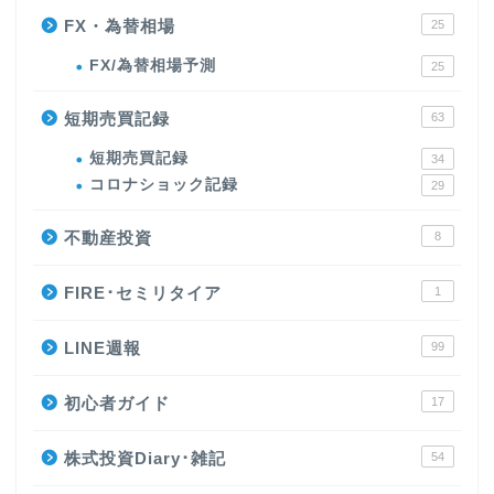
FX・為替相場
25
FX/為替相場予測
25
短期売買記録
63
短期売買記録
34
コロナショック記録
29
不動産投資
8
FIRE･セミリタイア
1
LINE週報
99
初心者ガイド
17
株式投資Diary･雑記
54