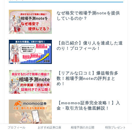
なぜ格安で相場予測noteを提供
しているのか？
【自己紹介】億り人を達成した道
のり！プロフィール！
【リアルな口コミ】爆益報告多
数！相場予測noteの評判まと
め！
【moomoo証券完全攻略！】入
金・取引方法を徹底解説！
プロフィール
おすすめ証券口座
相場予測の大公開
特別プレゼント