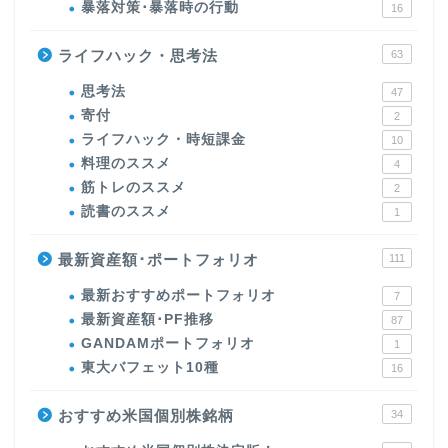
暴落対策･暴落時の行動
16
ライフハック・思考法
63
思考法
47
寄付
2
ライフハック・時短課金
10
料理のススメ
4
筋トレのススメ
2
読書のススメ
1
最新資産額･ポートフォリオ
111
最新おすすめポートフォリオ
7
最新資産額･PF推移
87
GANDAMポートフォリオ
1
東大バフェット10種
16
おすすめ米国個別株銘柄
34