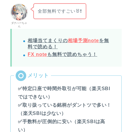
全部無料ですごい🐰❗
ダナハーちゃ
ん
相場当てまくりの
相場予測note
を無
料で読める！
FX note
も無料で読めちゃう！
✅特定口座で時間外取引が可能（楽天SBI
ではできない）
✅取り扱っている銘柄がダントツで多い！
（楽天SBIは少ない）
✅手数料が圧倒的に安い（楽天SBIは高
い）