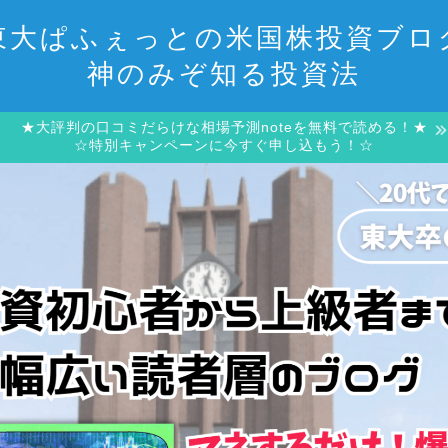
東大ぱふぇっとの米国株投資ブロ
神のみぞ知る投資法
★大評判の口コミだらけな相場予測noteを無料で読める！★
☆特別キャンペーンに今すぐ申し込もう！☆