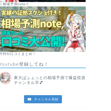
☆相場予測note☆
評判や口コミまとめ！
Youtube登録してね！
東大ぱふぇっとの相場予測で爆益投資
チャンネル🐰💕
チャンネル登録