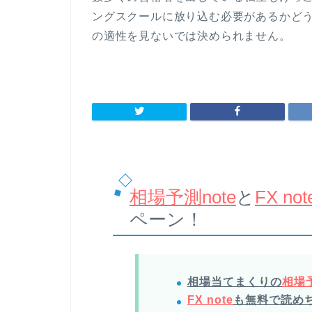
ングスクールに放り込む必要があるかど
の適性を見ないでは決められません。
相場予測note
と
FX not
ペーン！
相場当てまくりの
相場予
FX note
も無料で読め