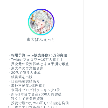
東大ぱふぇっと
・相場予測note販売部数20万部突破！
・Twitterフォロワー10万人超え！
・異次元の投資戦略と未来予測で爆益
・東大卒の専業投資家
・20代で億り人達成
・紙書籍を出版
・日経掲載実績あり
・海外不動産1億円超え
・米国株ブログ村ランキング1位
・新卒1年目で資産2000万円突破
→独立して専業投資家
・投資で勝つための正しい知識を発信
し、本気で日本を強くしたい！