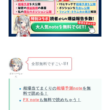
全部無料ですごい🐰❗
ダナハーちゃ
ん
相場当てまくりの
相場予測note
を無
料で読める！
FX note
も無料で読めちゃう！