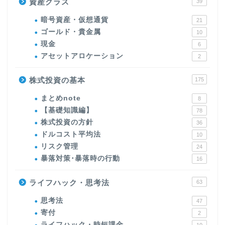
資産クラス
39
暗号資産・仮想通貨
21
ゴールド・貴金属
10
現金
6
アセットアロケーション
2
株式投資の基本
175
まとめnote
8
【基礎知識編】
78
株式投資の方針
36
ドルコスト平均法
10
リスク管理
24
暴落対策･暴落時の行動
16
ライフハック・思考法
63
思考法
47
寄付
2
ライフハック・時短課金