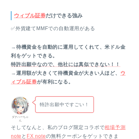
ウィブル証券
だけできる強み
✅外貨建てMMFでの自動運用がある
→待機資金を自動的に運用してくれて、米ドル金
利をゲットできる。
特許出願中なので、他社には真似できない！！
→運用額が大きくて待機資金が大きい人ほど、
ウ
ィブル証券
が有利になる。
特許出願中ですごい！
ダナハーちゃ
ん
そしてなんと、私のブログ限定コラボで
相場予測
note
と
FX note
の無料クーポンをゲットできま