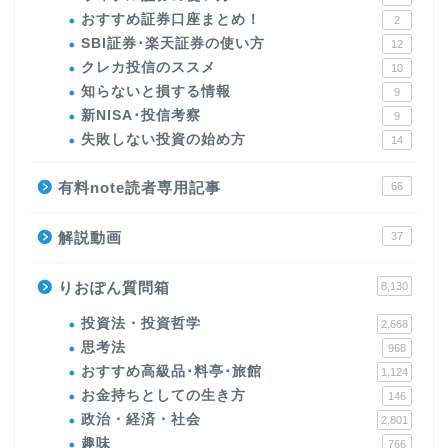
おすすめ証券口座まとめ！
2
SBI証券･楽天証券の使い方
12
クレカ投信のススメ
10
知らないと損する情報
9
新NISA･投信考察
9
失敗しない投資の始め方
14
有料note読者専用記事
66
解説動画
37
りおぽん質問箱
8,130
投資法・投資哲学
2,668
思考法
968
おすすめ高級品･料亭･旅館
1,124
お金持ちとしての生き方
146
政治・経済・社会
2,801
趣味
766