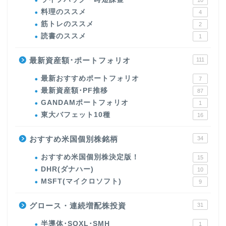
10
料理のススメ
4
筋トレのススメ
2
読書のススメ
1
最新資産額･ポートフォリオ
111
最新おすすめポートフォリオ
7
最新資産額･PF推移
87
GANDAMポートフォリオ
1
東大バフェット10種
16
おすすめ米国個別株銘柄
34
おすすめ米国個別株決定版！
15
DHR(ダナハー)
10
MSFT(マイクロソフト)
9
グロース・連続増配株投資
31
半導体･SOXL･SMH
1