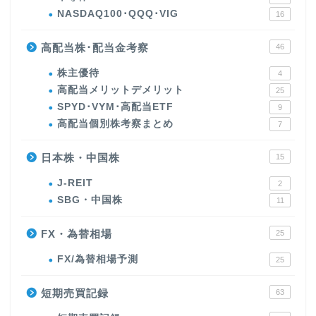
NASDAQ100･QQQ･VIG
16
高配当株･配当金考察
46
株主優待
4
高配当メリットデメリット
25
SPYD･VYM･高配当ETF
9
高配当個別株考察まとめ
7
日本株・中国株
15
J-REIT
2
SBG・中国株
11
FX・為替相場
25
FX/為替相場予測
25
短期売買記録
63