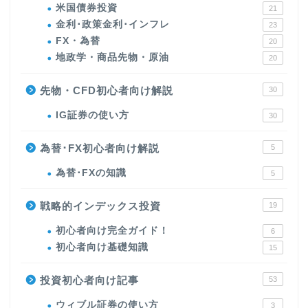
米国債券投資
21
金利･政策金利･インフレ
23
FX・為替
20
地政学・商品先物・原油
20
先物・CFD初心者向け解説
30
IG証券の使い方
30
為替･FX初心者向け解説
5
為替･FXの知識
5
戦略的インデックス投資
19
初心者向け完全ガイド！
6
初心者向け基礎知識
15
投資初心者向け記事
53
ウィブル証券の使い方
3