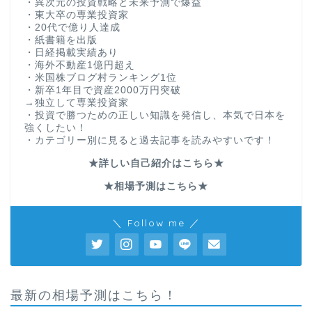
・異次元の投資戦略と未来予測で爆益
・東大卒の専業投資家
・20代で億り人達成
・紙書籍を出版
・日経掲載実績あり
・海外不動産1億円超え
・米国株ブログ村ランキング1位
・新卒1年目で資産2000万円突破
→独立して専業投資家
・投資で勝つための正しい知識を発信し、本気で日本を
強くしたい！
・カテゴリー別に見ると過去記事を読みやすいです！
★詳しい自己紹介はこちら★
★相場予測はこちら★
＼ Follow me ／
最新の相場予測はこちら！