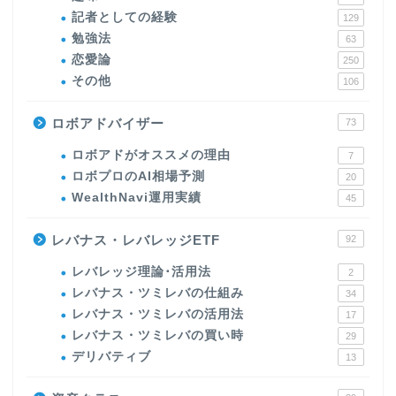
記者としての経験
129
勉強法
63
恋愛論
250
その他
106
ロボアドバイザー
73
ロボアドがオススメの理由
7
ロボプロのAI相場予測
20
WealthNavi運用実績
45
レバナス・レバレッジETF
92
レバレッジ理論･活用法
2
レバナス・ツミレバの仕組み
34
レバナス・ツミレバの活用法
17
レバナス・ツミレバの買い時
29
デリバティブ
13