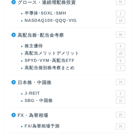
グロース・連続増配株投資
31
半導体･SOXL･SMH
1
NASDAQ100･QQQ･VIG
16
高配当株･配当金考察
46
株主優待
4
高配当メリットデメリット
25
SPYD･VYM･高配当ETF
9
高配当個別株考察まとめ
7
日本株・中国株
15
J-REIT
2
SBG・中国株
11
FX・為替相場
25
FX/為替相場予測
25