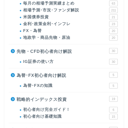
毎月の相場予測実績まとめ
63
相場予測･市況･ファンダ解説
211
米国債券投資
21
金利･政策金利･インフレ
23
FX・為替
20
地政学・商品先物・原油
20
先物・CFD初心者向け解説
30
IG証券の使い方
30
為替･FX初心者向け解説
5
為替･FXの知識
5
戦略的インデックス投資
19
初心者向け完全ガイド！
6
初心者向け基礎知識
15