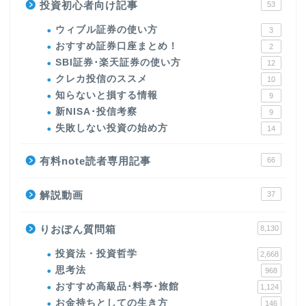
投資初心者向け記事
53
ウィブル証券の使い方
3
おすすめ証券口座まとめ！
2
SBI証券･楽天証券の使い方
12
クレカ投信のススメ
10
知らないと損する情報
9
新NISA･投信考察
9
失敗しない投資の始め方
14
有料note読者専用記事
66
解説動画
37
りおぽん質問箱
8,130
投資法・投資哲学
2,668
思考法
968
おすすめ高級品･料亭･旅館
1,124
お金持ちとしての生き方
146