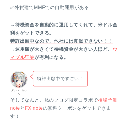
✅外貨建てMMFでの自動運用がある
→待機資金を自動的に運用してくれて、米ドル金
利をゲットできる。
特許出願中なので、他社には真似できない！！
→運用額が大きくて待機資金が大きい人ほど、
ウ
ィブル証券
が有利になる。
特許出願中ですごい！
ダナハーちゃ
ん
そしてなんと、私のブログ限定コラボで
相場予測
note
と
FX note
の無料クーポンをゲットできま
す！