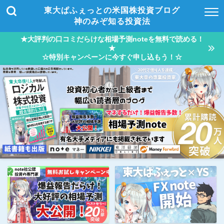
東大ぱふぇっとの米国株投資ブログ
神のみぞ知る投資法
★大評判の口コミだらけな相場予測noteを無料で読める！
★
☆特別キャンペーンに今すぐ申し込もう！☆