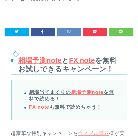
相場予測note
と
FX note
を無料
お試しできるキャンペーン！
相場当てまくりの
相場予測note
を無
料で読める！
FX note
も無料で読めちゃう！
超豪華な特別キャンペーンを
ウィブル証券
様が実