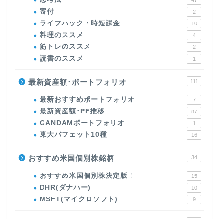
寄付
2
ライフハック・時短課金
10
料理のススメ
4
筋トレのススメ
2
読書のススメ
1
最新資産額･ポートフォリオ
111
最新おすすめポートフォリオ
7
最新資産額･PF推移
87
GANDAMポートフォリオ
1
東大バフェット10種
16
おすすめ米国個別株銘柄
34
おすすめ米国個別株決定版！
15
DHR(ダナハー)
10
MSFT(マイクロソフト)
9