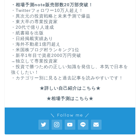
・相場予測note販売部数20万部突破！
・Twitterフォロワー10万人超え！
・異次元の投資戦略と未来予測で爆益
・東大卒の専業投資家
・20代で億り人達成
・紙書籍を出版
・日経掲載実績あり
・海外不動産1億円超え
・米国株ブログ村ランキング1位
・新卒1年目で資産2000万円突破
→独立して専業投資家
・投資で勝つための正しい知識を発信し、本気で日本を
強くしたい！
・カテゴリー別に見ると過去記事を読みやすいです！
★詳しい自己紹介はこちら★
★相場予測はこちら★
＼ Follow me ／