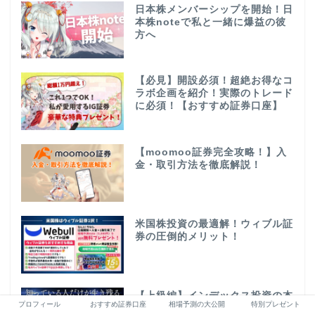
日本株メンバーシップを開始！日
本株noteで私と一緒に爆益の彼
方へ
【必見】開設必須！超絶お得なコ
ラボ企画を紹介！実際のトレード
に必須！【おすすめ証券口座】
【moomoo証券完全攻略！】入
金・取引方法を徹底解説！
米国株投資の最適解！ウィブル証
券の圧倒的メリット！
【上級編】インデックス投資の本
プロフィール
おすすめ証券口座
相場予測の大公開
特別プレゼント
質を理解し、積立投資のリターン