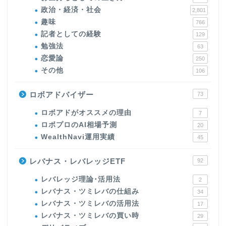
政治・経済・社会
2,801
趣味
766
記者としての経験
129
勉強法
63
恋愛論
250
その他
106
ロボアドバイザー
73
ロボアドがオススメの理由
7
ロボプロのAI相場予測
20
WealthNavi運用実績
45
レバナス・レバレッジETF
92
レバレッジ理論･活用法
2
レバナス・ツミレバの仕組み
34
レバナス・ツミレバの活用法
17
レバナス・ツミレバの買い時
29