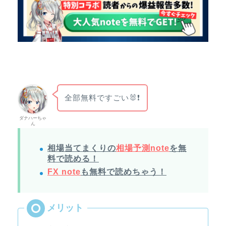
全部無料ですごい🐰❗
ダナハーちゃ
ん
相場当てまくりの
相場予測note
を無
料で読める！
FX note
も無料で読めちゃう！