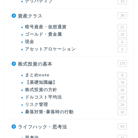
デリバティブ
13
資産クラス
39
暗号資産・仮想通貨
21
ゴールド・貴金属
10
現金
6
アセットアロケーション
2
株式投資の基本
175
まとめnote
8
【基礎知識編】
78
株式投資の方針
36
ドルコスト平均法
10
リスク管理
24
暴落対策･暴落時の行動
16
ライフハック・思考法
63
思考法
47