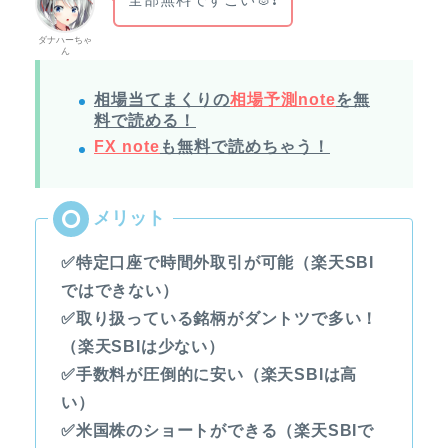
ダナハーちゃ
ん
相場当てまくりの
相場予測note
を無
料で読める！
FX note
も無料で読めちゃう！
✅特定口座で時間外取引が可能（楽天SBI
ではできない）
✅取り扱っている銘柄がダントツで多い！
（楽天SBIは少ない）
✅手数料が圧倒的に安い（楽天SBIは高
い）
✅米国株のショートができる（楽天SBIで