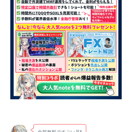
全部無料ですごい🐰❗