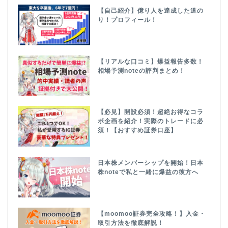
【自己紹介】億り人を達成した道の
り！プロフィール！
【リアルな口コミ】爆益報告多数！
相場予測noteの評判まとめ！
【必見】開設必須！超絶お得なコラ
ボ企画を紹介！実際のトレードに必
須！【おすすめ証券口座】
日本株メンバーシップを開始！日本
株noteで私と一緒に爆益の彼方へ
【moomoo証券完全攻略！】入金・
取引方法を徹底解説！