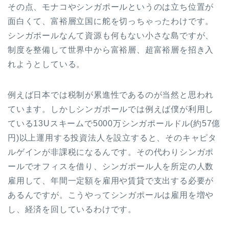
その点、モナコやシンガポールというのは立ち位置が
面白くて、富裕層立国に舵を切っちゃったわけです。
シンガポールなんて資源も何もない小さな島ですが、
制度を整備して世界中から富裕層、超富裕層を招き入
れようとしている。
例えば日本では税制が累進性であるのが当然と思われ
ています。しかしシンガポールでは例えば僕が利用し
ている13Uスキームで5000万シンガポールドル(約57億
円)以上運用する投資法人を設立すると、そのキャピタ
ルゲインが非課税になるんです。その代わりシンガポ
ールでオフィスを借り、シンガポール人を所定の人数
雇用して、年間一定額を雇用や賃貸で支出する必要が
あるんですが。こうやってシンガポールは雇用を増や
し、経済を回しているわけです。