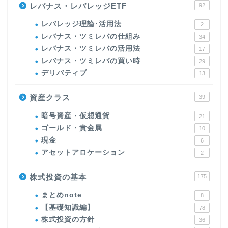
レバナス・レバレッジETF
92
レバレッジ理論･活用法
2
レバナス・ツミレバの仕組み
34
レバナス・ツミレバの活用法
17
レバナス・ツミレバの買い時
29
デリバティブ
13
資産クラス
39
暗号資産・仮想通貨
21
ゴールド・貴金属
10
現金
6
アセットアロケーション
2
株式投資の基本
175
まとめnote
8
【基礎知識編】
78
株式投資の方針
36