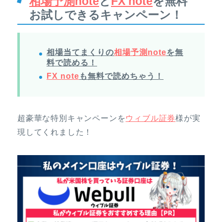
相場予測note
と
FX note
を無料
お試しできるキャンペーン！
相場当てまくりの
相場予測note
を無
料で読める！
FX note
も無料で読めちゃう！
超豪華な特別キャンペーンを
ウィブル証券
様が実
現してくれました！