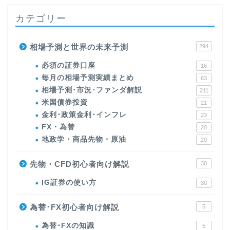
カテゴリー
相場予測と世界の未来予測
294
必須の証券口座
16
毎月の相場予測実績まとめ
63
相場予測･市況･ファンダ解説
211
米国債券投資
21
金利･政策金利･インフレ
23
FX・為替
20
地政学・商品先物・原油
20
先物・CFD初心者向け解説
30
IG証券の使い方
30
為替･FX初心者向け解説
5
為替･FXの知識
5