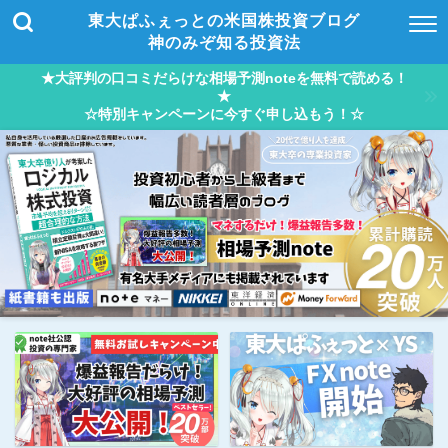
東大ぱふぇっとの米国株投資ブログ
神のみぞ知る投資法
★大評判の口コミだらけな相場予測noteを無料で読める！
★
☆特別キャンペーンに今すぐ申し込もう！☆