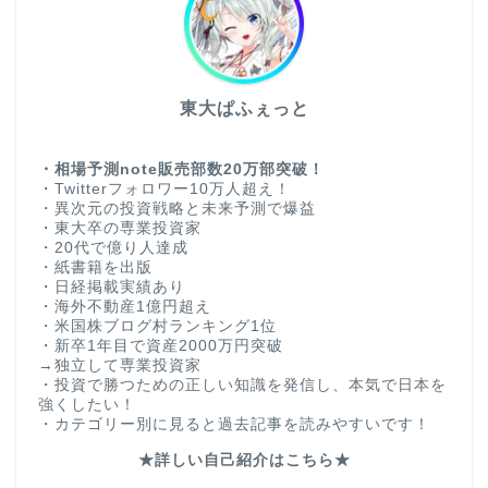
東大ぱふぇっと
・相場予測note販売部数20万部突破！
・Twitterフォロワー10万人超え！
・異次元の投資戦略と未来予測で爆益
・東大卒の専業投資家
・20代で億り人達成
・紙書籍を出版
・日経掲載実績あり
・海外不動産1億円超え
・米国株ブログ村ランキング1位
・新卒1年目で資産2000万円突破
→独立して専業投資家
・投資で勝つための正しい知識を発信し、本気で日本を
強くしたい！
・カテゴリー別に見ると過去記事を読みやすいです！
★詳しい自己紹介はこちら★