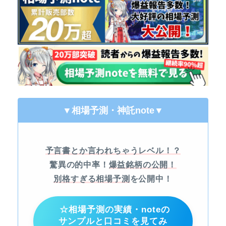
▼相場予測・神託note
▼
予言書とか言われちゃうレベル！？
驚異の的中率！
爆益銘柄の公開！
別格すぎる相場予測
を公開中！
☆相場予測の実績・noteの
サンプルと口コミを見てみ