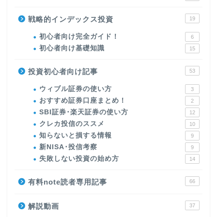
戦略的インデックス投資
19
初心者向け完全ガイド！
6
初心者向け基礎知識
15
投資初心者向け記事
53
ウィブル証券の使い方
3
おすすめ証券口座まとめ！
2
SBI証券･楽天証券の使い方
12
クレカ投信のススメ
10
知らないと損する情報
9
新NISA･投信考察
9
失敗しない投資の始め方
14
有料note読者専用記事
66
解説動画
37