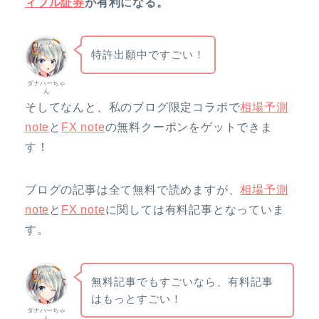
ィブル証券
が有利になる。
特許出願中ですごい！
ダナハーちゃ
ん
そしてなんと、私のブログ限定コラボで
相場予測
note
と
FX note
の無料クーポンをゲットできま
す！
ブログの記事は全て無料で読めますが、
相場予測
note
と
FX note
に関しては有料記事となっていま
す。
無料記事でもすごいなら、有料記事
はもっとすごい！
ダナハーちゃ
ん