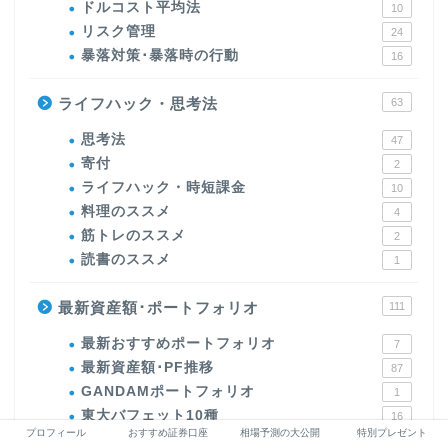
ドルコスト平均法
10
リスク管理
24
暴落対策･暴落時の行動
16
ライフハック・思考法
63
思考法
47
寄付
2
ライフハック・時短課金
10
料理のススメ
4
筋トレのススメ
2
読書のススメ
1
最新資産額･ポートフォリオ
111
最新おすすめポートフォリオ
7
最新資産額･PF推移
87
GANDAMポートフォリオ
1
東大バフェット10種
16
プロフィール
おすすめ証券口座
相場予測の大公開
特別プレゼント