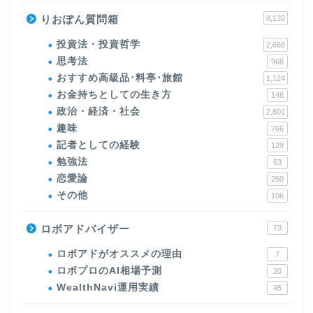
りおぽん質問箱
8,130
投資法・投資哲学
2,668
思考法
968
おすすめ高級品･料亭･旅館
1,124
お金持ちとしての生き方
146
政治・経済・社会
2,801
趣味
766
記者としての経験
129
勉強法
63
恋愛論
250
その他
106
ロボアドバイザー
73
ロボアドがオススメの理由
7
ロボプロのAI相場予測
20
WealthNavi運用実績
45