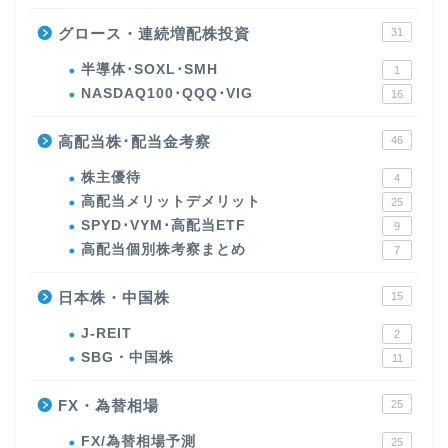
グロース・連続増配株投資
31
半導体･SOXL･SMH
1
NASDAQ100･QQQ･VIG
16
高配当株･配当金考察
46
株主優待
4
高配当メリットデメリット
25
SPYD･VYM･高配当ETF
9
高配当個別株考察まとめ
7
日本株・中国株
15
J-REIT
2
SBG・中国株
11
FX・為替相場
25
FX/為替相場予測
25