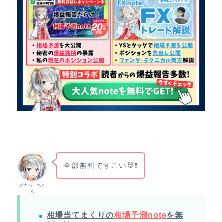
全部無料ですごい🐰❗
ダナハーちゃ
ん
相場当てまくりの
相場予測note
を無