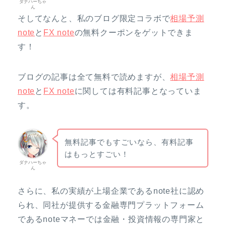
ダナハーちゃ
ん
そしてなんと、私のブログ限定コラボで
相場予測
note
と
FX note
の無料クーポンをゲットできま
す！
ブログの記事は全て無料で読めますが、
相場予測
note
と
FX note
に関しては有料記事となっていま
す。
無料記事でもすごいなら、有料記事
はもっとすごい！
ダナハーちゃ
ん
さらに、私の実績が上場企業であるnote社に認め
られ、同社が提供する金融専門プラットフォーム
であるnoteマネーでは金融・投資情報の専門家と