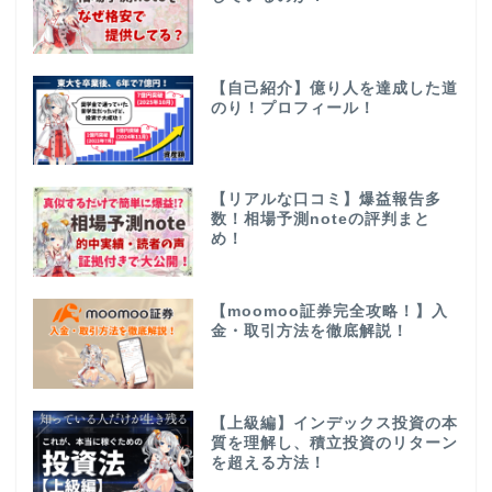
【自己紹介】億り人を達成した道
のり！プロフィール！
【リアルな口コミ】爆益報告多
数！相場予測noteの評判まと
め！
【moomoo証券完全攻略！】入
金・取引方法を徹底解説！
【上級編】インデックス投資の本
質を理解し、積立投資のリターン
を超える方法！