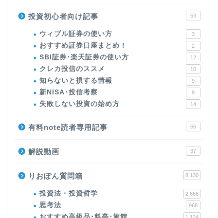
投資初心者向け記事
53
ウィブル証券の使い方
3
おすすめ証券口座まとめ！
2
SBI証券･楽天証券の使い方
12
クレカ投信のススメ
10
知らないと損する情報
9
新NISA･投信考察
9
失敗しない投資の始め方
14
有料note読者専用記事
66
解説動画
37
りおぽん質問箱
8,130
投資法・投資哲学
2,668
思考法
968
おすすめ高級品･料亭･旅館
1,124