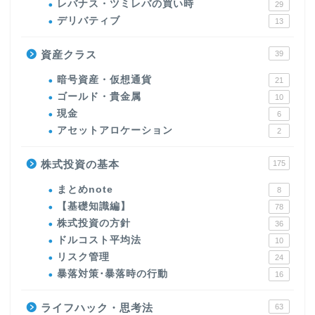
レバナス・ツミレバの買い時
29
デリバティブ
13
資産クラス
39
暗号資産・仮想通貨
21
ゴールド・貴金属
10
現金
6
アセットアロケーション
2
株式投資の基本
175
まとめnote
8
【基礎知識編】
78
株式投資の方針
36
ドルコスト平均法
10
リスク管理
24
暴落対策･暴落時の行動
16
ライフハック・思考法
63