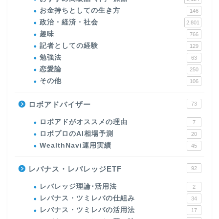
お金持ちとしての生き方
146
政治・経済・社会
2,801
趣味
766
記者としての経験
129
勉強法
63
恋愛論
250
その他
106
ロボアドバイザー
73
ロボアドがオススメの理由
7
ロボプロのAI相場予測
20
WealthNavi運用実績
45
レバナス・レバレッジETF
92
レバレッジ理論･活用法
2
レバナス・ツミレバの仕組み
34
レバナス・ツミレバの活用法
17