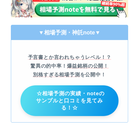
▼相場予測・神託note
▼
予言書とか言われちゃうレベル！？
驚異の的中率！
爆益銘柄の公開！
別格すぎる相場予測
を公開中！
☆相場予測の実績・noteの
サンプルと口コミを見てみ
る！☆