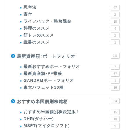
思考法
47
寄付
2
ライフハック・時短課金
10
料理のススメ
4
筋トレのススメ
2
読書のススメ
1
最新資産額･ポートフォリオ
111
最新おすすめポートフォリオ
7
最新資産額･PF推移
87
GANDAMポートフォリオ
1
東大バフェット10種
16
おすすめ米国個別株銘柄
34
おすすめ米国個別株決定版！
15
DHR(ダナハー)
10
MSFT(マイクロソフト)
9