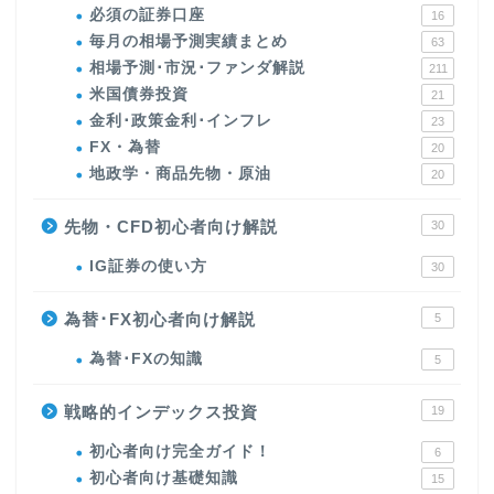
必須の証券口座
16
毎月の相場予測実績まとめ
63
相場予測･市況･ファンダ解説
211
米国債券投資
21
金利･政策金利･インフレ
23
FX・為替
20
地政学・商品先物・原油
20
先物・CFD初心者向け解説
30
IG証券の使い方
30
為替･FX初心者向け解説
5
為替･FXの知識
5
戦略的インデックス投資
19
初心者向け完全ガイド！
6
初心者向け基礎知識
15