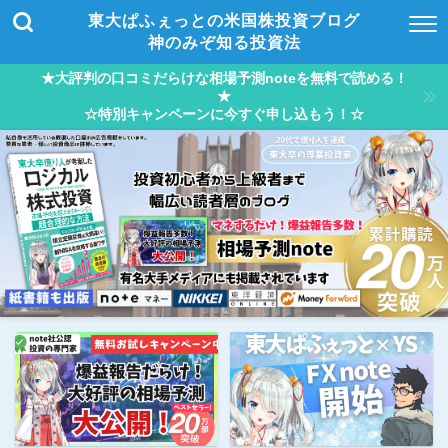
東大ぱふぇっとの米国株投資ブログ
神のみぞ知る投資法
★大評判の口コミだらけな相場予測noteを無料で読める！
★
☆特別キャンペーンに今すぐ申し込もう！☆