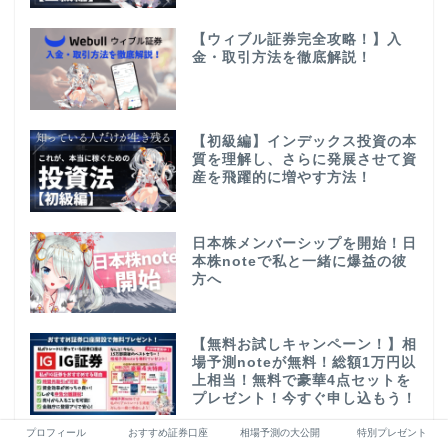
【ウィブル証券完全攻略！】入
金・取引方法を徹底解説！
【初級編】インデックス投資の本
質を理解し、さらに発展させて資
産を飛躍的に増やす方法！
日本株メンバーシップを開始！日
本株noteで私と一緒に爆益の彼
方へ
【無料お試しキャンペーン！】相
場予測noteが無料！総額1万円以
上相当！無料で豪華4点セットを
プレゼント！今すぐ申し込もう！
プロフィール
おすすめ証券口座
相場予測の大公開
特別プレゼント
【特別コラボ中！】超ハイスペッ