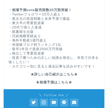
・相場予測note販売部数20万部突破！
・Twitterフォロワー10万人超え！
・異次元の投資戦略と未来予測で爆益
・東大卒の専業投資家
・20代で億り人達成
・紙書籍を出版
・日経掲載実績あり
・海外不動産1億円超え
・米国株ブログ村ランキング1位
・新卒1年目で資産2000万円突破
→独立して専業投資家
・投資で勝つための正しい知識を発信し、本気で日本を
強くしたい！
・カテゴリー別に見ると過去記事を読みやすいです！
★詳しい自己紹介はこちら★
★相場予測はこちら★
＼ Follow me ／