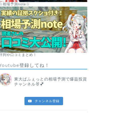
☆相場予測note☆
評判や口コミまとめ！
Youtube登録してね！
東大ぱふぇっとの相場予測で爆益投資
チャンネル🐰💕
チャンネル登録