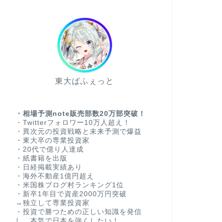
東大ぱふぇっと
・相場予測note販売部数20万部突破！
・Twitterフォロワー10万人超え！
・異次元の投資戦略と未来予測で爆益
・東大卒の専業投資家
・20代で億り人達成
・紙書籍を出版
・日経掲載実績あり
・海外不動産1億円超え
・米国株ブログ村ランキング1位
・新卒1年目で資産2000万円突破
→独立して専業投資家
・投資で勝つための正しい知識を発信
し、本気で日本を強くしたい！