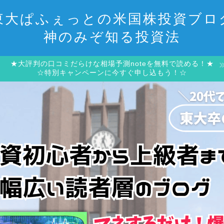
東大ぱふぇっとの米国株投資ブロ
神のみぞ知る投資法
★大評判の口コミだらけな相場予測noteを無料で読める！★
☆特別キャンペーンに今すぐ申し込もう！☆