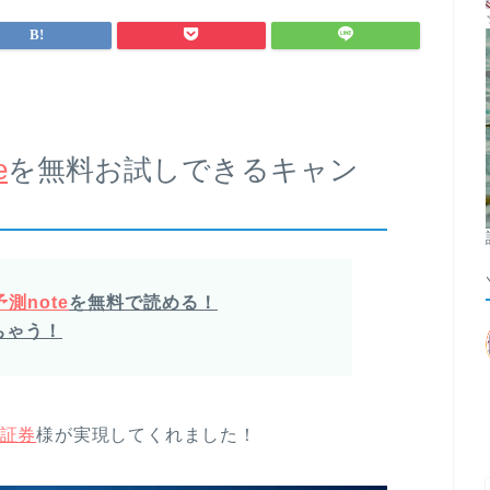
e
を無料お試しできるキャン
測note
を無料で読める！
ちゃう！
証券
様が実現してくれました！