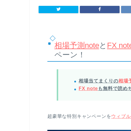
相場予測note
と
FX not
ペーン！
相場当てまくりの
相場予
FX note
も無料で読め
超豪華な特別キャンペーンを
ウィブル