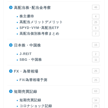
高配当株･配当金考察
46
株主優待
4
高配当メリットデメリット
25
SPYD･VYM･高配当ETF
9
高配当個別株考察まとめ
7
日本株・中国株
15
J-REIT
2
SBG・中国株
11
FX・為替相場
25
FX/為替相場予測
25
短期売買記録
63
短期売買記録
34
コロナショック記録
29