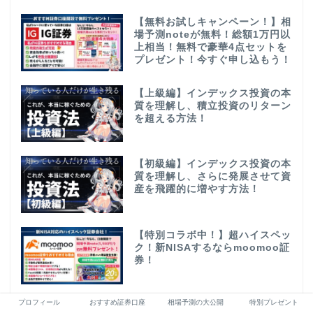
【無料お試しキャンペーン！】相
場予測noteが無料！総額1万円以
上相当！無料で豪華4点セットを
プレゼント！今すぐ申し込もう！
【上級編】インデックス投資の本
質を理解し、積立投資のリターン
を超える方法！
【初級編】インデックス投資の本
質を理解し、さらに発展させて資
産を飛躍的に増やす方法！
【特別コラボ中！】超ハイスペッ
ク！新NISAするならmoomoo証
券！
プロフィール
おすすめ証券口座
相場予測の大公開
特別プレゼント