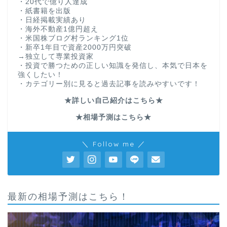
・20代で億り人達成
・紙書籍を出版
・日経掲載実績あり
・海外不動産1億円超え
・米国株ブログ村ランキング1位
・新卒1年目で資産2000万円突破
→独立して専業投資家
・投資で勝つための正しい知識を発信し、本気で日本を
強くしたい！
・カテゴリー別に見ると過去記事を読みやすいです！
★詳しい自己紹介はこちら★
★相場予測はこちら★
＼ Follow me ／
最新の相場予測はこちら！