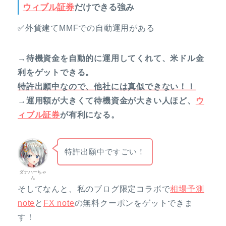
ウィブル証券
だけできる強み
✅外貨建てMMFでの自動運用がある
→待機資金を自動的に運用してくれて、米ドル金
利をゲットできる。
特許出願中なので、他社には真似できない！！
→運用額が大きくて待機資金が大きい人ほど、
ウ
ィブル証券
が有利になる。
特許出願中ですごい！
ダナハーちゃ
ん
そしてなんと、私のブログ限定コラボで
相場予測
note
と
FX note
の無料クーポンをゲットできま
す！