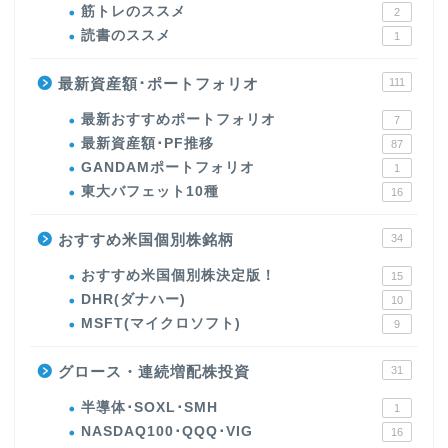
筋トレのススメ
2
読書のススメ
1
最新資産額･ポートフォリオ
111
最新おすすめポートフォリオ
7
最新資産額･PF推移
87
GANDAMポートフォリオ
1
東大バフェット10種
16
おすすめ米国個別株銘柄
34
おすすめ米国個別株決定版！
15
DHR(ダナハー)
10
MSFT(マイクロソフト)
9
グロース・連続増配株投資
31
半導体･SOXL･SMH
1
NASDAQ100･QQQ･VIG
16