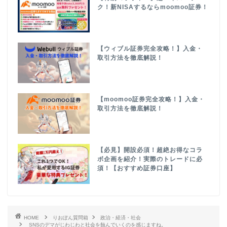
ク！新NISAするならmoomoo証券！
【ウィブル証券完全攻略！】入金・
取引方法を徹底解説！
【moomoo証券完全攻略！】入金・
取引方法を徹底解説！
【必見】開設必須！超絶お得なコラ
ボ企画を紹介！実際のトレードに必
須！【おすすめ証券口座】
HOME
りおぽん質問箱
政治・経済・社会
SNSのデマがじわじわと社会を蝕んでいくのを感じますね。