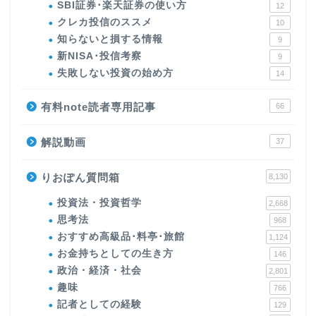
SBI証券･楽天証券の使い方
12
クレカ投信のススメ
10
知らないと損する情報
9
新NISA･投信考察
9
失敗しない投資の始め方
14
有料note読者専用記事
66
解説動画
37
りおぽん質問箱
8,130
投資法・投資哲学
2,668
思考法
968
おすすめ高級品･料亭･旅館
1,124
お金持ちとしての生き方
146
政治・経済・社会
2,801
趣味
766
記者としての経験
129