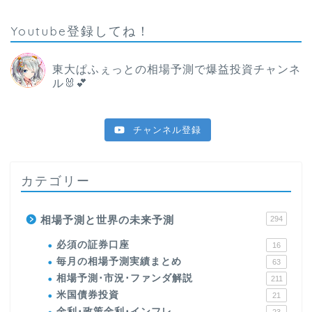
Youtube登録してね！
東大ぱふぇっとの相場予測で爆益投資チャンネ
ル🐰💕
チャンネル登録
カテゴリー
相場予測と世界の未来予測
294
必須の証券口座
16
毎月の相場予測実績まとめ
63
相場予測･市況･ファンダ解説
211
米国債券投資
21
金利･政策金利･インフレ