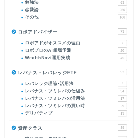
勉強法
63
恋愛論
250
その他
106
ロボアドバイザー
73
ロボアドがオススメの理由
7
ロボプロのAI相場予測
20
WealthNavi運用実績
45
レバナス・レバレッジETF
92
レバレッジ理論･活用法
2
レバナス・ツミレバの仕組み
34
レバナス・ツミレバの活用法
17
レバナス・ツミレバの買い時
29
デリバティブ
13
資産クラス
39