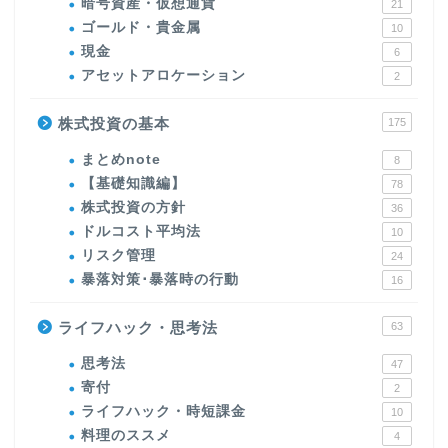
暗号資産・仮想通貨
21
ゴールド・貴金属
10
現金
6
アセットアロケーション
2
株式投資の基本
175
まとめnote
8
【基礎知識編】
78
株式投資の方針
36
ドルコスト平均法
10
リスク管理
24
暴落対策･暴落時の行動
16
ライフハック・思考法
63
思考法
47
寄付
2
ライフハック・時短課金
10
料理のススメ
4