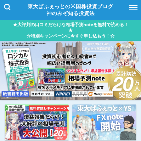
東大ぱふぇっとの米国株投資ブログ
神のみぞ知る投資法
★大評判の口コミだらけな相場予測noteを無料で読める！
★
☆特別キャンペーンに今すぐ申し込もう！☆