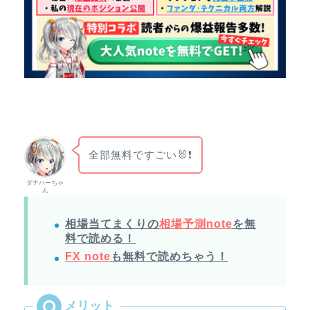
全部無料ですごい🐰❗
ダナハーちゃ
ん
相場当てまくりの
相場予測note
を無
料で読める！
FX note
も無料で読めちゃう！