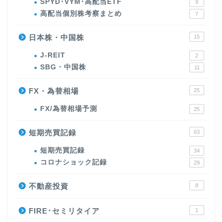
SPYD･VYM･高配当ETF
9
高配当個別株考察まとめ
7
日本株・中国株
15
J-REIT
2
SBG・中国株
11
FX・為替相場
25
FX/為替相場予測
25
短期売買記録
63
短期売買記録
34
コロナショック記録
29
不動産投資
8
FIRE･セミリタイア
1