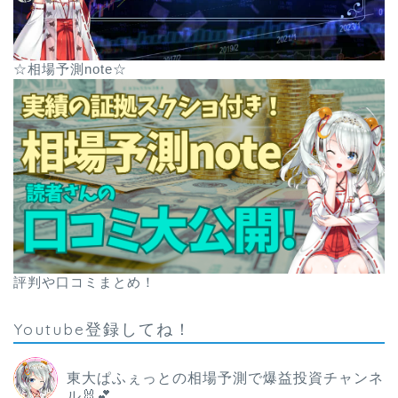
☆相場予測note☆
評判や口コミまとめ！
Youtube登録してね！
東大ぱふぇっとの相場予測で爆益投資チャンネ
ル🐰💕