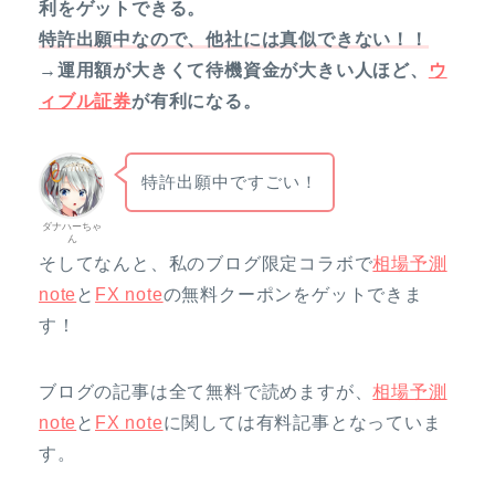
利をゲットできる。
特許出願中なので、他社には真似できない！！
→運用額が大きくて待機資金が大きい人ほど、
ウ
ィブル証券
が有利になる。
特許出願中ですごい！
ダナハーちゃ
ん
そしてなんと、私のブログ限定コラボで
相場予測
note
と
FX note
の無料クーポンをゲットできま
す！
ブログの記事は全て無料で読めますが、
相場予測
note
と
FX note
に関しては有料記事となっていま
す。