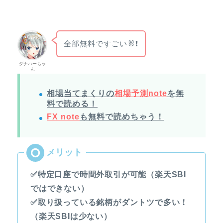
全部無料ですごい🐰❗
ダナハーちゃ
ん
相場当てまくりの
相場予測note
を無
料で読める！
FX note
も無料で読めちゃう！
✅特定口座で時間外取引が可能（楽天SBI
ではできない）
✅取り扱っている銘柄がダントツで多い！
（楽天SBIは少ない）