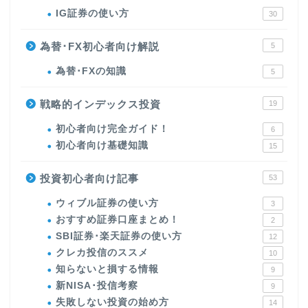
IG証券の使い方
30
為替･FX初心者向け解説
5
為替･FXの知識
5
戦略的インデックス投資
19
初心者向け完全ガイド！
6
初心者向け基礎知識
15
投資初心者向け記事
53
ウィブル証券の使い方
3
おすすめ証券口座まとめ！
2
SBI証券･楽天証券の使い方
12
クレカ投信のススメ
10
知らないと損する情報
9
新NISA･投信考察
9
失敗しない投資の始め方
14