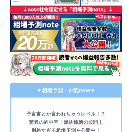
▼相場予測・神託note
▼
予言書とか言われちゃうレベル！？
驚異の的中率！
爆益銘柄の公開！
別格すぎる相場予測
を公開中！