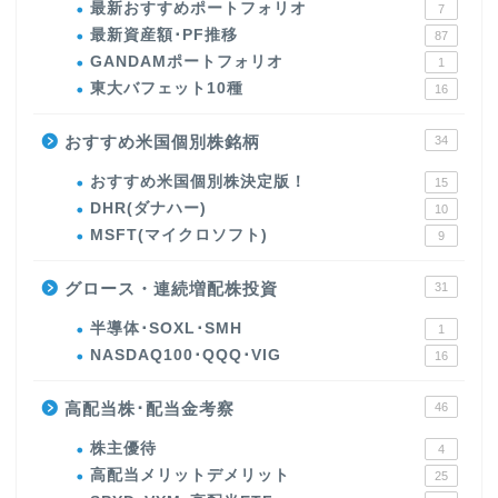
最新おすすめポートフォリオ
7
最新資産額･PF推移
87
GANDAMポートフォリオ
1
東大バフェット10種
16
おすすめ米国個別株銘柄
34
おすすめ米国個別株決定版！
15
DHR(ダナハー)
10
MSFT(マイクロソフト)
9
グロース・連続増配株投資
31
半導体･SOXL･SMH
1
NASDAQ100･QQQ･VIG
16
高配当株･配当金考察
46
株主優待
4
高配当メリットデメリット
25