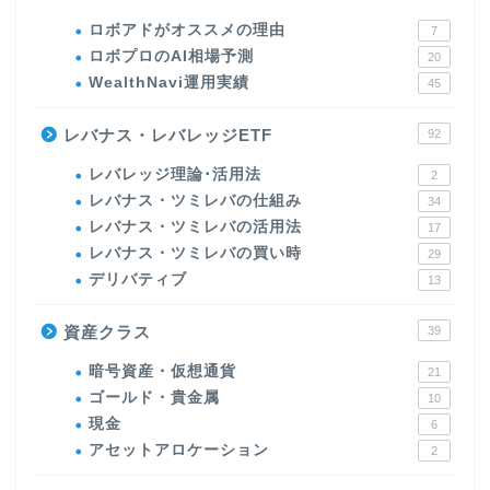
ロボアドがオススメの理由
7
ロボプロのAI相場予測
20
WealthNavi運用実績
45
レバナス・レバレッジETF
92
レバレッジ理論･活用法
2
レバナス・ツミレバの仕組み
34
レバナス・ツミレバの活用法
17
レバナス・ツミレバの買い時
29
デリバティブ
13
資産クラス
39
暗号資産・仮想通貨
21
ゴールド・貴金属
10
現金
6
アセットアロケーション
2