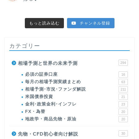
もっと読み込む
チャンネル登録
カテゴリー
相場予測と世界の未来予測
294
必須の証券口座
16
毎月の相場予測実績まとめ
63
相場予測･市況･ファンダ解説
211
米国債券投資
21
金利･政策金利･インフレ
23
FX・為替
20
地政学・商品先物・原油
20
先物・CFD初心者向け解説
30