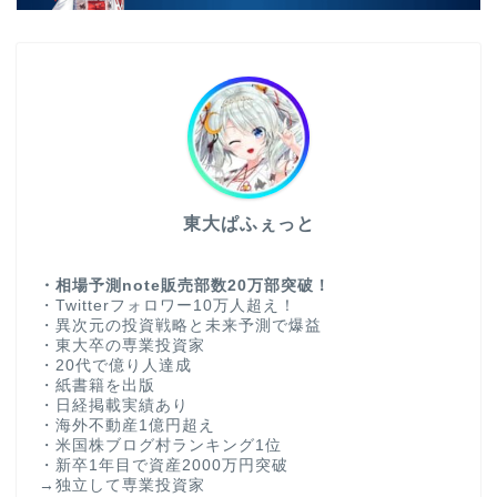
東大ぱふぇっと
・相場予測note販売部数20万部突破！
・Twitterフォロワー10万人超え！
・異次元の投資戦略と未来予測で爆益
・東大卒の専業投資家
・20代で億り人達成
・紙書籍を出版
・日経掲載実績あり
・海外不動産1億円超え
・米国株ブログ村ランキング1位
・新卒1年目で資産2000万円突破
→独立して専業投資家