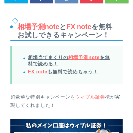
相場予測note
と
FX note
を無料
お試しできるキャンペーン！
相場当てまくりの
相場予測note
を無
料で読める！
FX note
も無料で読めちゃう！
超豪華な特別キャンペーンを
ウィブル証券
様が実
現してくれました！