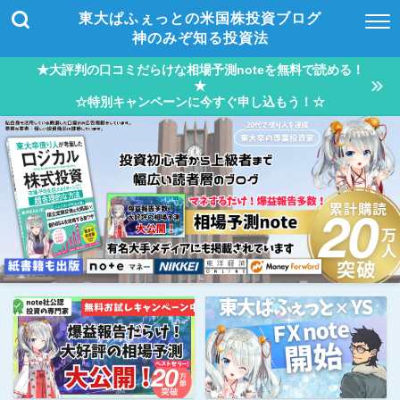
東大ぱふぇっとの米国株投資ブログ
神のみぞ知る投資法
★大評判の口コミだらけな相場予測noteを無料で読める！
★
☆特別キャンペーンに今すぐ申し込もう！☆