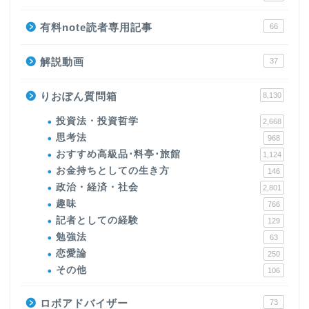
有料note読者専用記事
66
解説動画
37
りおぽん質問箱
8,130
投資法・投資哲学
2,668
思考法
968
おすすめ高級品･料亭･旅館
1,124
お金持ちとしての生き方
146
政治・経済・社会
2,801
趣味
766
記者としての経験
129
勉強法
63
恋愛論
250
その他
106
ロボアドバイザー
73