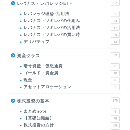
レバナス・レバレッジETF
92
レバレッジ理論･活用法
2
レバナス・ツミレバの仕組み
34
レバナス・ツミレバの活用法
17
レバナス・ツミレバの買い時
29
デリバティブ
13
資産クラス
39
暗号資産・仮想通貨
21
ゴールド・貴金属
10
現金
6
アセットアロケーション
2
株式投資の基本
175
まとめnote
8
【基礎知識編】
78
株式投資の方針
36