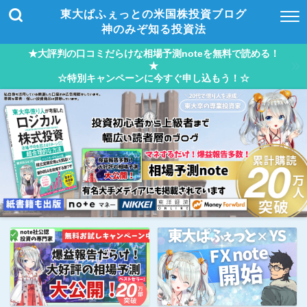
東大ぱふぇっとの米国株投資ブログ
神のみぞ知る投資法
★大評判の口コミだらけな相場予測noteを無料で読める！
★
☆特別キャンペーンに今すぐ申し込もう！☆