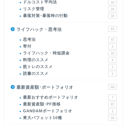
ドルコスト平均法
10
リスク管理
24
暴落対策･暴落時の行動
16
ライフハック・思考法
63
思考法
47
寄付
2
ライフハック・時短課金
10
料理のススメ
4
筋トレのススメ
2
読書のススメ
1
最新資産額･ポートフォリオ
111
最新おすすめポートフォリオ
7
最新資産額･PF推移
87
GANDAMポートフォリオ
1
東大バフェット10種
16