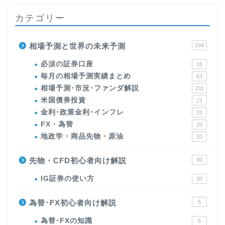
カテゴリー
相場予測と世界の未来予測
294
必須の証券口座
16
毎月の相場予測実績まとめ
63
相場予測･市況･ファンダ解説
211
米国債券投資
21
金利･政策金利･インフレ
23
FX・為替
20
地政学・商品先物・原油
20
先物・CFD初心者向け解説
30
IG証券の使い方
30
為替･FX初心者向け解説
5
為替･FXの知識
5