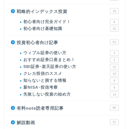
戦略的インデックス投資
19
初心者向け完全ガイド！
6
初心者向け基礎知識
15
投資初心者向け記事
53
ウィブル証券の使い方
3
おすすめ証券口座まとめ！
2
SBI証券･楽天証券の使い方
12
クレカ投信のススメ
10
知らないと損する情報
9
新NISA･投信考察
9
失敗しない投資の始め方
14
有料note読者専用記事
66
解説動画
37