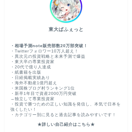
東大ぱふぇっと
・相場予測note販売部数20万部突破！
・Twitterフォロワー10万人超え！
・異次元の投資戦略と未来予測で爆益
・東大卒の専業投資家
・20代で億り人達成
・紙書籍を出版
・日経掲載実績あり
・海外不動産1億円超え
・米国株ブログ村ランキング1位
・新卒1年目で資産2000万円突破
→独立して専業投資家
・投資で勝つための正しい知識を発信し、本気で日本を
強くしたい！
・カテゴリー別に見ると過去記事を読みやすいです！
★詳しい自己紹介はこちら★