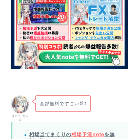
全部無料ですごい🐰❗
ダナハーちゃ
ん
相場当てまくりの
相場予測note
を無