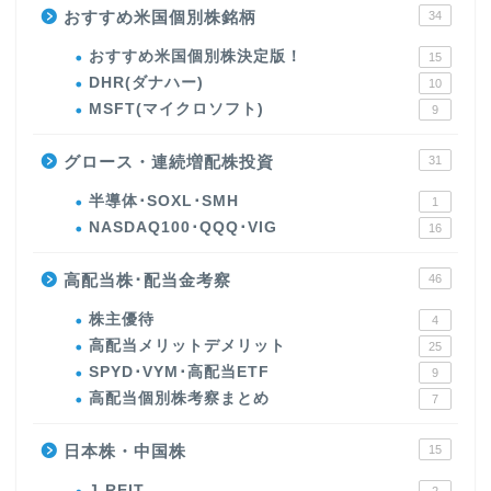
おすすめ米国個別株銘柄
34
おすすめ米国個別株決定版！
15
DHR(ダナハー)
10
MSFT(マイクロソフト)
9
グロース・連続増配株投資
31
半導体･SOXL･SMH
1
NASDAQ100･QQQ･VIG
16
高配当株･配当金考察
46
株主優待
4
高配当メリットデメリット
25
SPYD･VYM･高配当ETF
9
高配当個別株考察まとめ
7
日本株・中国株
15
J-REIT
2