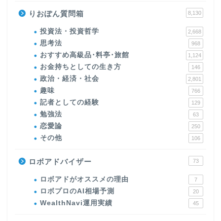
りおぽん質問箱
8,130
投資法・投資哲学
2,668
思考法
968
おすすめ高級品･料亭･旅館
1,124
お金持ちとしての生き方
146
政治・経済・社会
2,801
趣味
766
記者としての経験
129
勉強法
63
恋愛論
250
その他
106
ロボアドバイザー
73
ロボアドがオススメの理由
7
ロボプロのAI相場予測
20
WealthNavi運用実績
45