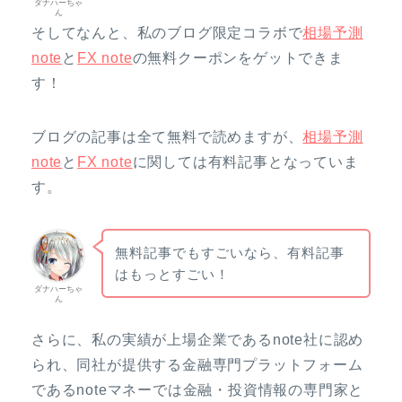
ダナハーちゃ
ん
そしてなんと、私のブログ限定コラボで
相場予測
note
と
FX note
の無料クーポンをゲットできま
す！
ブログの記事は全て無料で読めますが、
相場予測
note
と
FX note
に関しては有料記事となっていま
す。
無料記事でもすごいなら、有料記事
はもっとすごい！
ダナハーちゃ
ん
さらに、私の実績が上場企業であるnote社に認め
られ、同社が提供する金融専門プラットフォーム
であるnoteマネーでは金融・投資情報の専門家と