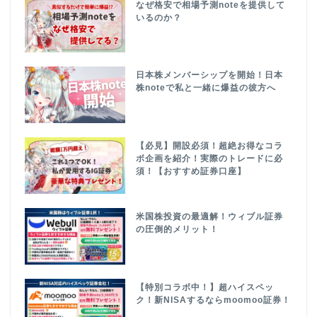
なぜ格安で相場予測noteを提供して
いるのか？
日本株メンバーシップを開始！日本
株noteで私と一緒に爆益の彼方へ
【必見】開設必須！超絶お得なコラ
ボ企画を紹介！実際のトレードに必
須！【おすすめ証券口座】
米国株投資の最適解！ウィブル証券
の圧倒的メリット！
【特別コラボ中！】超ハイスペッ
ク！新NISAするならmoomoo証券！