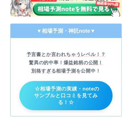
▼相場予測・神託note
▼
予言書とか言われちゃうレベル！？
驚異の的中率！
爆益銘柄の公開！
別格すぎる相場予測
を公開中！
☆相場予測の実績・noteの
サンプルと口コミを見てみ
る！☆