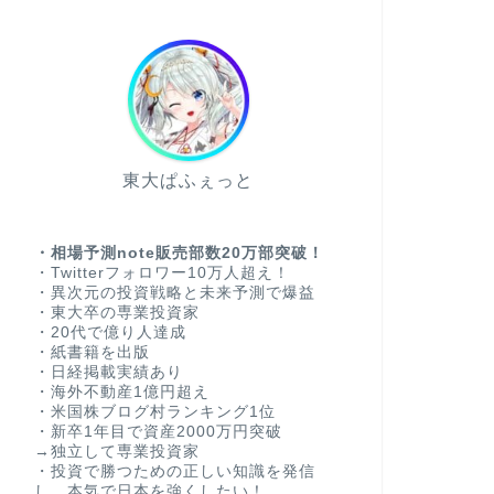
東大ぱふぇっと
・相場予測note販売部数20万部突破！
・Twitterフォロワー10万人超え！
・異次元の投資戦略と未来予測で爆益
・東大卒の専業投資家
・20代で億り人達成
・紙書籍を出版
・日経掲載実績あり
・海外不動産1億円超え
・米国株ブログ村ランキング1位
・新卒1年目で資産2000万円突破
→独立して専業投資家
・投資で勝つための正しい知識を発信
し、本気で日本を強くしたい！