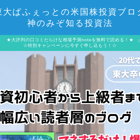
東大ぱふぇっとの米国株投資ブロ
神のみぞ知る投資法
★大評判の口コミだらけな相場予測noteを無料で読める！★
☆特別キャンペーンに今すぐ申し込もう！☆