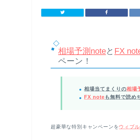
相場予測note
と
FX not
ペーン！
相場当てまくりの
相場予
FX note
も無料で読め
超豪華な特別キャンペーンを
ウィブル