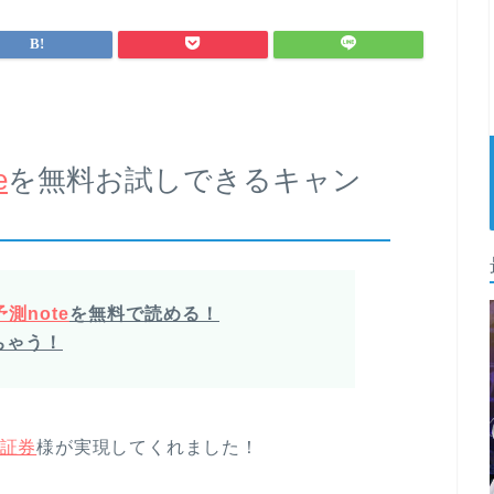
e
を無料お試しできるキャン
測note
を無料で読める！
ちゃう！
証券
様が実現してくれました！