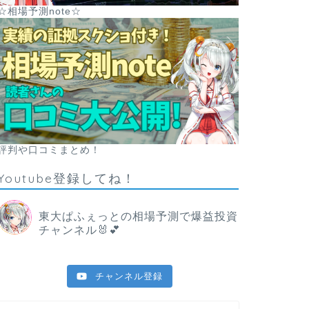
☆相場予測note☆
評判や口コミまとめ！
Youtube登録してね！
東大ぱふぇっとの相場予測で爆益投資
チャンネル🐰💕
チャンネル登録