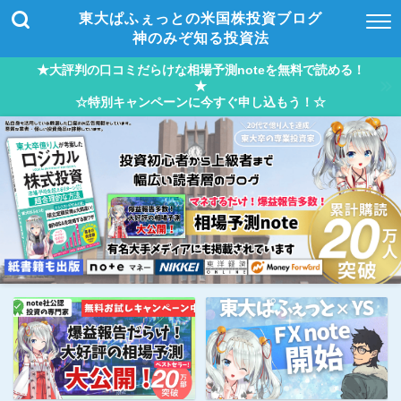
東大ぱふぇっとの米国株投資ブログ
神のみぞ知る投資法
★大評判の口コミだらけな相場予測noteを無料で読める！
★
☆特別キャンペーンに今すぐ申し込もう！☆