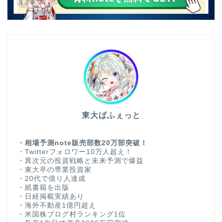
東大ぱふぇっと
・相場予測note販売部数20万部突破！
・Twitterフォロワー10万人超え！
・異次元の投資戦略と未来予測で爆益
・東大卒の専業投資家
・20代で億り人達成
・紙書籍を出版
・日経掲載実績あり
・海外不動産1億円超え
・米国株ブログ村ランキング1位