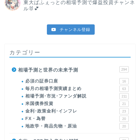
東大ぱふぇっとの相場予測で爆益投資チャンネ
ル🐰💕
チャンネル登録
カテゴリー
相場予測と世界の未来予測
294
必須の証券口座
16
毎月の相場予測実績まとめ
63
相場予測･市況･ファンダ解説
211
米国債券投資
21
金利･政策金利･インフレ
23
FX・為替
20
地政学・商品先物・原油
20