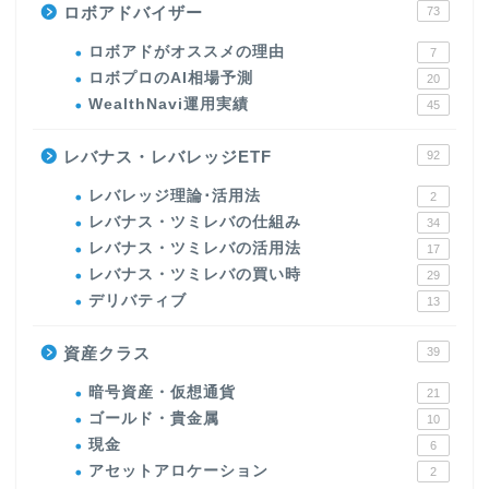
ロボアドバイザー
73
ロボアドがオススメの理由
7
ロボプロのAI相場予測
20
WealthNavi運用実績
45
レバナス・レバレッジETF
92
レバレッジ理論･活用法
2
レバナス・ツミレバの仕組み
34
レバナス・ツミレバの活用法
17
レバナス・ツミレバの買い時
29
デリバティブ
13
資産クラス
39
暗号資産・仮想通貨
21
ゴールド・貴金属
10
現金
6
アセットアロケーション
2