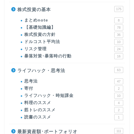
株式投資の基本
175
まとめnote
8
【基礎知識編】
78
株式投資の方針
36
ドルコスト平均法
10
リスク管理
24
暴落対策･暴落時の行動
16
ライフハック・思考法
63
思考法
47
寄付
2
ライフハック・時短課金
10
料理のススメ
4
筋トレのススメ
2
読書のススメ
1
最新資産額･ポートフォリオ
111