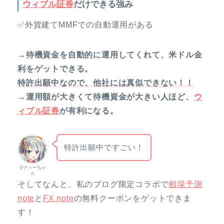
ウィブル証券
だけできる強み
✅外貨建てMMFでの自動運用がある
→待機資金を自動的に運用してくれて、米ドル金
利をゲットできる。
特許出願中なので、他社には真似できない！！
→運用額が大きくて待機資金が大きい人ほど、
ウ
ィブル証券
が有利になる。
特許出願中ですごい！
ダナハーちゃ
ん
そしてなんと、私のブログ限定コラボで
相場予測
note
と
FX note
の無料クーポンをゲットできま
す！