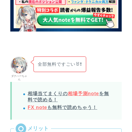
全部無料ですごい🐰❗
ダナハーちゃ
ん
相場当てまくりの
相場予測note
を無
料で読める！
FX note
も無料で読めちゃう！