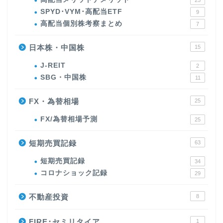
25
SPYD･VYM･高配当ETF
9
高配当個別株考察まとめ
7
日本株・中国株
15
J-REIT
2
SBG・中国株
11
FX・為替相場
25
FX/為替相場予測
25
短期売買記録
63
短期売買記録
34
コロナショック記録
29
不動産投資
8
FIRE･セミリタイア
1