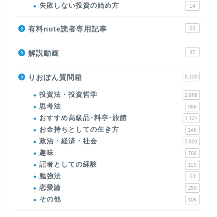
失敗しない投資の始め方
14
有料note読者専用記事
66
解説動画
37
りおぽん質問箱
8,130
投資法・投資哲学
2,668
思考法
968
おすすめ高級品･料亭･旅館
1,124
お金持ちとしての生き方
146
政治・経済・社会
2,801
趣味
766
記者としての経験
129
勉強法
63
恋愛論
250
その他
106