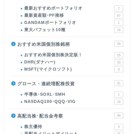
最新おすすめポートフォリオ
7
最新資産額･PF推移
87
GANDAMポートフォリオ
1
東大バフェット10種
16
おすすめ米国個別株銘柄
34
おすすめ米国個別株決定版！
15
DHR(ダナハー)
10
MSFT(マイクロソフト)
9
グロース・連続増配株投資
31
半導体･SOXL･SMH
1
NASDAQ100･QQQ･VIG
16
高配当株･配当金考察
46
株主優待
4
高配当メリットデメリット