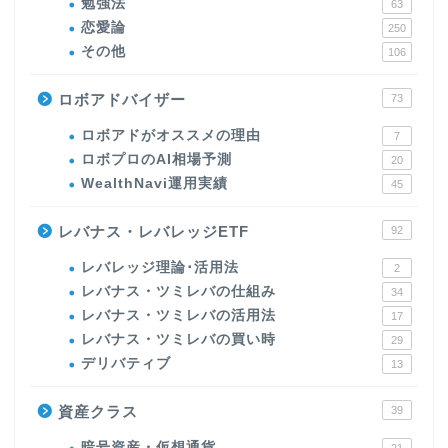
勉強法
63
恋愛論
250
その他
106
ロボアドバイザー
73
ロボアドがオススメの理由
7
ロボプロのAI相場予測
20
WealthNavi運用実績
45
レバナス・レバレッジETF
92
レバレッジ理論･活用法
2
レバナス・ツミレバの仕組み
34
レバナス・ツミレバの活用法
17
レバナス・ツミレバの買い時
29
デリバティブ
13
資産クラス
39
暗号資産・仮想通貨