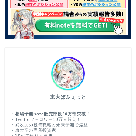
東大ぱふぇっと
・相場予測note販売部数20万部突破！
・Twitterフォロワー10万人超え！
・異次元の投資戦略と未来予測で爆益
・東大卒の専業投資家
・20代で億り人達成