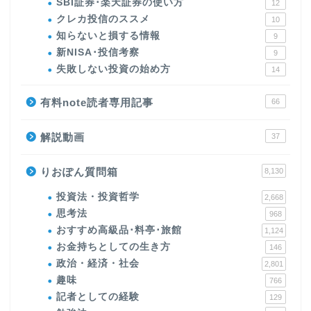
SBI証券･楽天証券の使い方
12
クレカ投信のススメ
10
知らないと損する情報
9
新NISA･投信考察
9
失敗しない投資の始め方
14
有料note読者専用記事
66
解説動画
37
りおぽん質問箱
8,130
投資法・投資哲学
2,668
思考法
968
おすすめ高級品･料亭･旅館
1,124
お金持ちとしての生き方
146
政治・経済・社会
2,801
趣味
766
記者としての経験
129