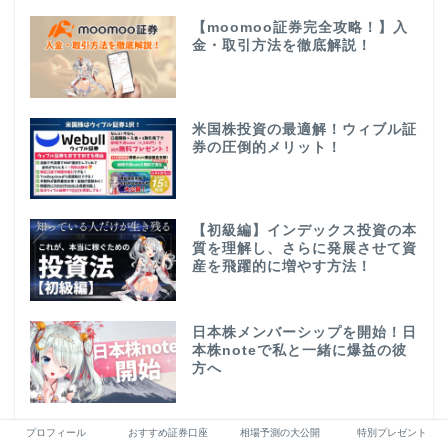
【moomoo証券完全攻略！】入
金・取引方法を徹底解説！
米国株投資の最適解！ウィブル証
券の圧倒的メリット！
【初級編】インデックス投資の本
質を理解し、さらに発展させて資
産を飛躍的に増やす方法！
日本株メンバーシップを開始！日
本株noteで私と一緒に爆益の彼
方へ
プロフィール
おすすめ証券口座
相場予測の大公開
特別プレゼント
【無料お試しキャンペーン！】相