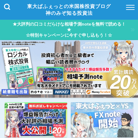
東大ぱふぇっとの米国株投資ブログ
神のみぞ知る投資法
★大評判の口コミだらけな相場予測noteを無料で読める！
★
☆特別キャンペーンに今すぐ申し込もう！☆