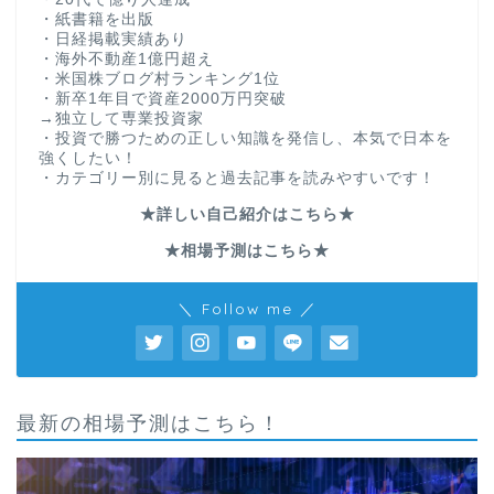
・紙書籍を出版
・日経掲載実績あり
・海外不動産1億円超え
・米国株ブログ村ランキング1位
・新卒1年目で資産2000万円突破
→独立して専業投資家
・投資で勝つための正しい知識を発信し、本気で日本を
強くしたい！
・カテゴリー別に見ると過去記事を読みやすいです！
★詳しい自己紹介はこちら★
★相場予測はこちら★
＼ Follow me ／
最新の相場予測はこちら！