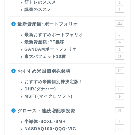
筋トレのススメ
2
読書のススメ
1
最新資産額･ポートフォリオ
111
最新おすすめポートフォリオ
7
最新資産額･PF推移
87
GANDAMポートフォリオ
1
東大バフェット10種
16
おすすめ米国個別株銘柄
34
おすすめ米国個別株決定版！
15
DHR(ダナハー)
10
MSFT(マイクロソフト)
9
グロース・連続増配株投資
31
半導体･SOXL･SMH
1
NASDAQ100･QQQ･VIG
16