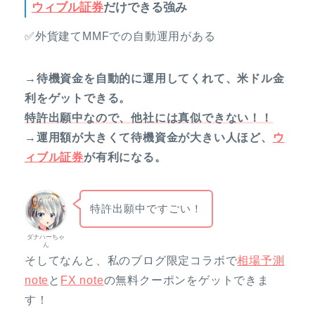
ウィブル証券
だけできる強み
✅外貨建てMMFでの自動運用がある
→待機資金を自動的に運用してくれて、米ドル金
利をゲットできる。
特許出願中なので、他社には真似できない！！
→運用額が大きくて待機資金が大きい人ほど、
ウ
ィブル証券
が有利になる。
特許出願中ですごい！
ダナハーちゃ
ん
そしてなんと、私のブログ限定コラボで
相場予測
note
と
FX note
の無料クーポンをゲットできま
す！