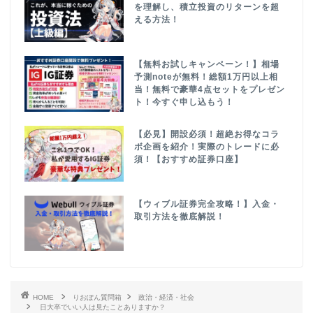
を理解し、積立投資のリターンを超
える方法！
【無料お試しキャンペーン！】相場
予測noteが無料！総額1万円以上相
当！無料で豪華4点セットをプレゼン
ト！今すぐ申し込もう！
【必見】開設必須！超絶お得なコラ
ボ企画を紹介！実際のトレードに必
須！【おすすめ証券口座】
【ウィブル証券完全攻略！】入金・
取引方法を徹底解説！
HOME
りおぽん質問箱
政治・経済・社会
日大卒でいい人は見たことありますか？