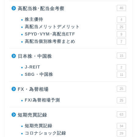
高配当株･配当金考察
46
株主優待
4
高配当メリットデメリット
25
SPYD･VYM･高配当ETF
9
高配当個別株考察まとめ
7
日本株・中国株
15
J-REIT
2
SBG・中国株
11
FX・為替相場
25
FX/為替相場予測
25
短期売買記録
63
短期売買記録
34
コロナショック記録
29