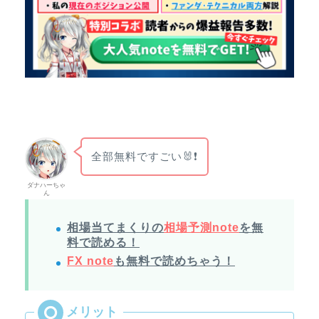
全部無料ですごい🐰❗
ダナハーちゃ
ん
相場当てまくりの
相場予測note
を無
料で読める！
FX note
も無料で読めちゃう！