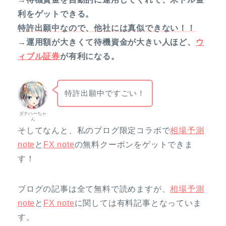
利をゲットできる。
特許出願中なので、他社には真似できない！！
→運用額が大きくて待機資金が大きい人ほど、
ウ
ィブル証券
が有利になる。
特許出願中ですごい！
ダナハーちゃ
ん
そしてなんと、私のブログ限定コラボで
相場予測
note
と
FX note
の無料クーポンをゲットできま
す！
ブログの記事は全て無料で読めますが、
相場予測
note
と
FX note
に関しては有料記事となっていま
す。