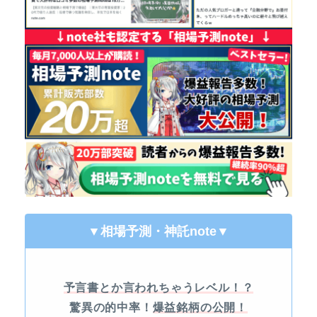
▼相場予測・神託note
▼
予言書とか言われちゃうレベル！？
驚異の的中率！
爆益銘柄の公開！