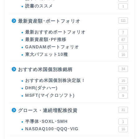
読書のススメ
1
最新資産額･ポートフォリオ
111
最新おすすめポートフォリオ
7
最新資産額･PF推移
87
GANDAMポートフォリオ
1
東大バフェット10種
16
おすすめ米国個別株銘柄
34
おすすめ米国個別株決定版！
15
DHR(ダナハー)
10
MSFT(マイクロソフト)
9
グロース・連続増配株投資
31
半導体･SOXL･SMH
1
NASDAQ100･QQQ･VIG
16