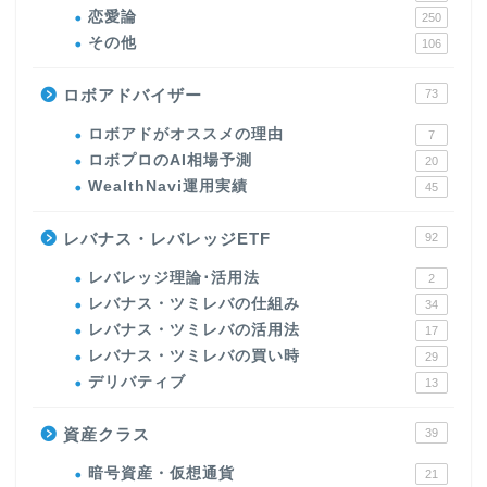
恋愛論
250
その他
106
ロボアドバイザー
73
ロボアドがオススメの理由
7
ロボプロのAI相場予測
20
WealthNavi運用実績
45
レバナス・レバレッジETF
92
レバレッジ理論･活用法
2
レバナス・ツミレバの仕組み
34
レバナス・ツミレバの活用法
17
レバナス・ツミレバの買い時
29
デリバティブ
13
資産クラス
39
暗号資産・仮想通貨
21