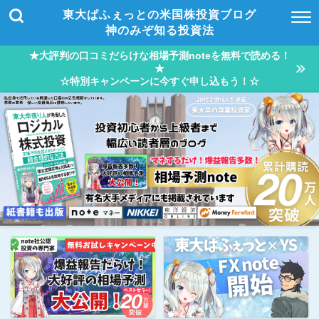
東大ぱふぇっとの米国株投資ブログ
神のみぞ知る投資法
★大評判の口コミだらけな相場予測noteを無料で読める！
★
☆特別キャンペーンに今すぐ申し込もう！☆