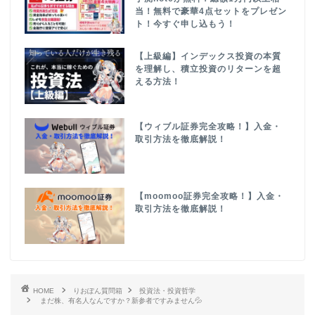
当！無料で豪華4点セットをプレゼン
ト！今すぐ申し込もう！
【上級編】インデックス投資の本質
を理解し、積立投資のリターンを超
える方法！
【ウィブル証券完全攻略！】入金・
取引方法を徹底解説！
【moomoo証券完全攻略！】入金・
取引方法を徹底解説！
HOME
りおぽん質問箱
投資法・投資哲学
まだ株、有名人なんですか？新参者ですみません💦