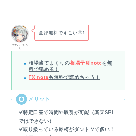
全部無料ですごい🐰❗
ダナハーちゃ
ん
相場当てまくりの
相場予測note
を無
料で読める！
FX note
も無料で読めちゃう！
✅特定口座で時間外取引が可能（楽天SBI
ではできない）
✅取り扱っている銘柄がダントツで多い！