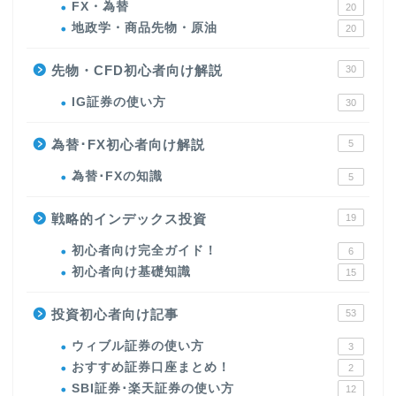
FX・為替
20
地政学・商品先物・原油
20
先物・CFD初心者向け解説
30
IG証券の使い方
30
為替･FX初心者向け解説
5
為替･FXの知識
5
戦略的インデックス投資
19
初心者向け完全ガイド！
6
初心者向け基礎知識
15
投資初心者向け記事
53
ウィブル証券の使い方
3
おすすめ証券口座まとめ！
2
SBI証券･楽天証券の使い方
12