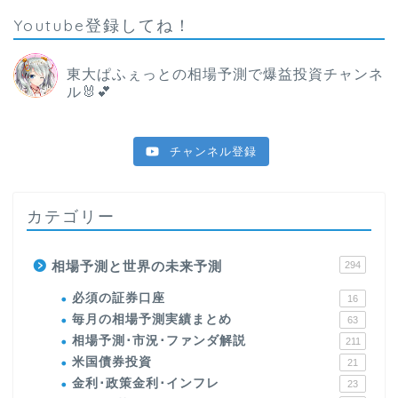
Youtube登録してね！
東大ぱふぇっとの相場予測で爆益投資チャンネ
ル🐰💕
チャンネル登録
カテゴリー
相場予測と世界の未来予測
294
必須の証券口座
16
毎月の相場予測実績まとめ
63
相場予測･市況･ファンダ解説
211
米国債券投資
21
金利･政策金利･インフレ
23