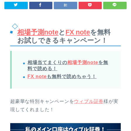
相場予測note
と
FX note
を無料
お試しできるキャンペーン！
相場当てまくりの
相場予測note
を無
料で読める！
FX note
も無料で読めちゃう！
超豪華な特別キャンペーンを
ウィブル証券
様が実
現してくれました！