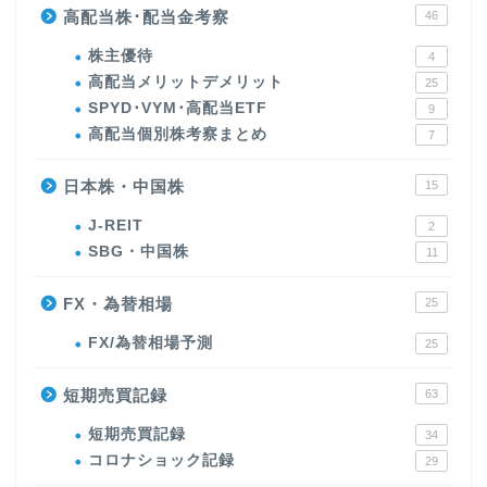
高配当株･配当金考察
46
株主優待
4
高配当メリットデメリット
25
SPYD･VYM･高配当ETF
9
高配当個別株考察まとめ
7
日本株・中国株
15
J-REIT
2
SBG・中国株
11
FX・為替相場
25
FX/為替相場予測
25
短期売買記録
63
短期売買記録
34
コロナショック記録
29