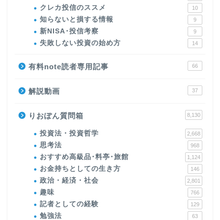
クレカ投信のススメ
10
知らないと損する情報
9
新NISA･投信考察
9
失敗しない投資の始め方
14
有料note読者専用記事
66
解説動画
37
りおぽん質問箱
8,130
投資法・投資哲学
2,668
思考法
968
おすすめ高級品･料亭･旅館
1,124
お金持ちとしての生き方
146
政治・経済・社会
2,801
趣味
766
記者としての経験
129
勉強法
63