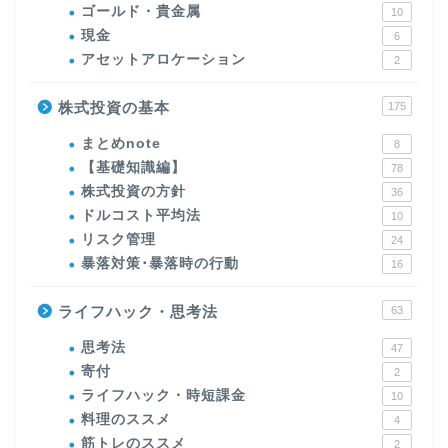
ゴールド・貴金属
10
現金
6
アセットアロケーション
2
株式投資の基本
175
まとめnote
8
【基礎知識編】
78
株式投資の方針
36
ドルコスト平均法
10
リスク管理
24
暴落対策･暴落時の行動
16
ライフハック・思考法
63
思考法
47
寄付
2
ライフハック・時短課金
10
料理のススメ
4
筋トレのススメ
2