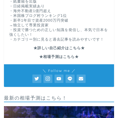
・紙書籍を出版
・日経掲載実績あり
・海外不動産1億円超え
・米国株ブログ村ランキング1位
・新卒1年目で資産2000万円突破
→独立して専業投資家
・投資で勝つための正しい知識を発信し、本気で日本を
強くしたい！
・カテゴリー別に見ると過去記事を読みやすいです！
★詳しい自己紹介はこちら★
★相場予測はこちら★
＼ Follow me ／
最新の相場予測はこちら！