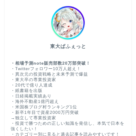
東大ぱふぇっと
・相場予測note販売部数20万部突破！
・Twitterフォロワー10万人超え！
・異次元の投資戦略と未来予測で爆益
・東大卒の専業投資家
・20代で億り人達成
・紙書籍を出版
・日経掲載実績あり
・海外不動産1億円超え
・米国株ブログ村ランキング1位
・新卒1年目で資産2000万円突破
→独立して専業投資家
・投資で勝つための正しい知識を発信し、本気で日本を
強くしたい！
・カテゴリー別に見ると過去記事を読みやすいです！