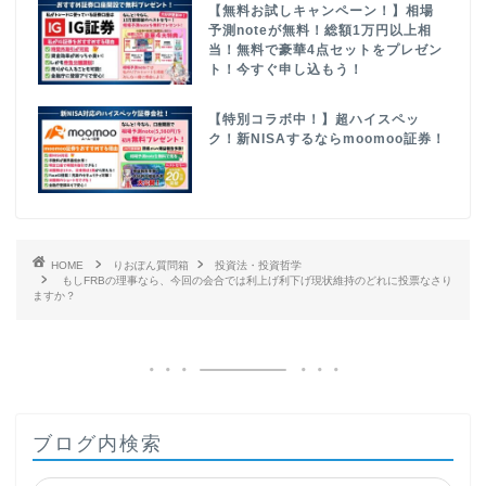
【無料お試しキャンペーン！】相場
予測noteが無料！総額1万円以上相
当！無料で豪華4点セットをプレゼン
ト！今すぐ申し込もう！
【特別コラボ中！】超ハイスペッ
ク！新NISAするならmoomoo証券！
HOME
りおぽん質問箱
投資法・投資哲学
もしFRBの理事なら、今回の会合では利上げ利下げ現状維持のどれに投票なさり
ますか？
ブログ内検索