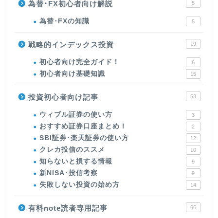
為替･FX初心者向け解説
5
為替･FXの知識
5
戦略的インデックス投資
19
初心者向け完全ガイド！
6
初心者向け基礎知識
15
投資初心者向け記事
53
ウィブル証券の使い方
3
おすすめ証券口座まとめ！
2
SBI証券･楽天証券の使い方
12
クレカ投信のススメ
10
知らないと損する情報
9
新NISA･投信考察
9
失敗しない投資の始め方
14
有料note読者専用記事
66