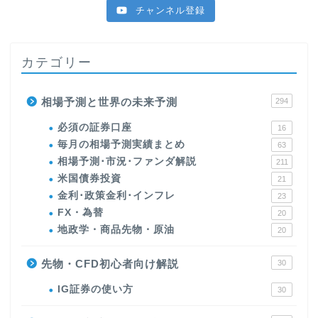
チャンネル登録
カテゴリー
相場予測と世界の未来予測
294
必須の証券口座
16
毎月の相場予測実績まとめ
63
相場予測･市況･ファンダ解説
211
米国債券投資
21
金利･政策金利･インフレ
23
FX・為替
20
地政学・商品先物・原油
20
先物・CFD初心者向け解説
30
IG証券の使い方
30