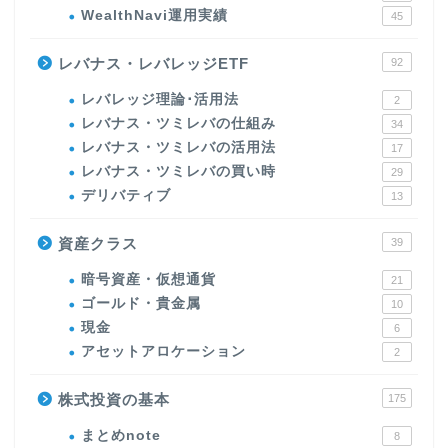
WealthNavi運用実績
45
レバナス・レバレッジETF
92
レバレッジ理論･活用法
2
レバナス・ツミレバの仕組み
34
レバナス・ツミレバの活用法
17
レバナス・ツミレバの買い時
29
デリバティブ
13
資産クラス
39
暗号資産・仮想通貨
21
ゴールド・貴金属
10
現金
6
アセットアロケーション
2
株式投資の基本
175
まとめnote
8