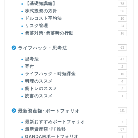
【基礎知識編】
78
株式投資の方針
36
ドルコスト平均法
10
リスク管理
24
暴落対策･暴落時の行動
16
ライフハック・思考法
63
思考法
47
寄付
2
ライフハック・時短課金
10
料理のススメ
4
筋トレのススメ
2
読書のススメ
1
最新資産額･ポートフォリオ
111
最新おすすめポートフォリオ
7
最新資産額･PF推移
87
GANDAMポートフォリオ
1