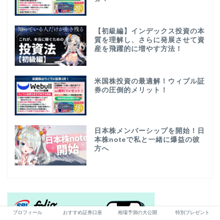
【初級編】インデックス投資の本
質を理解し、さらに発展させて資
産を飛躍的に増やす方法！
米国株投資の最適解！ウィブル証
券の圧倒的メリット！
日本株メンバーシップを開始！日
本株noteで私と一緒に爆益の彼
方へ
プロフィール
おすすめ証券口座
相場予測の大公開
特別プレゼント