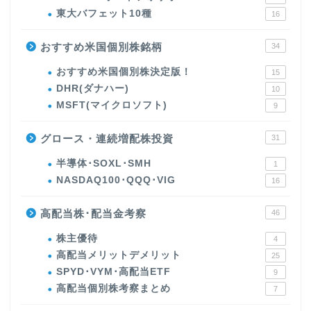
東大バフェット10種
16
おすすめ米国個別株銘柄
34
おすすめ米国個別株決定版！
15
DHR(ダナハー)
10
MSFT(マイクロソフト)
9
グロース・連続増配株投資
31
半導体･SOXL･SMH
1
NASDAQ100･QQQ･VIG
16
高配当株･配当金考察
46
株主優待
4
高配当メリットデメリット
25
SPYD･VYM･高配当ETF
9
高配当個別株考察まとめ
7