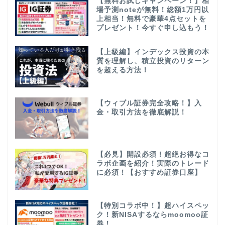
【無料お試しキャンペーン！】相
場予測noteが無料！総額1万円以
上相当！無料で豪華4点セットを
プレゼント！今すぐ申し込もう！
【上級編】インデックス投資の本
質を理解し、積立投資のリターン
を超える方法！
【ウィブル証券完全攻略！】入
金・取引方法を徹底解説！
【必見】開設必須！超絶お得なコ
ラボ企画を紹介！実際のトレード
に必須！【おすすめ証券口座】
【特別コラボ中！】超ハイスペッ
ク！新NISAするならmoomoo証
券！