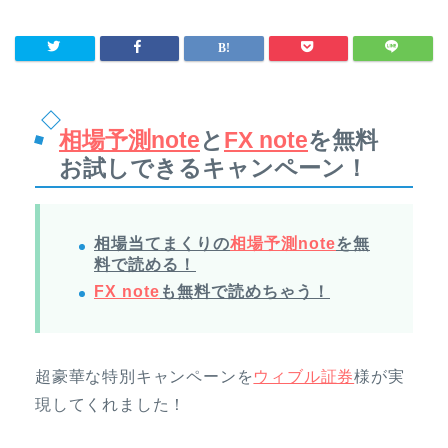
相場予測note
と
FX note
を無料
お試しできるキャンペーン！
相場当てまくりの
相場予測note
を無
料で読める！
FX note
も無料で読めちゃう！
超豪華な特別キャンペーンを
ウィブル証券
様が実
現してくれました！