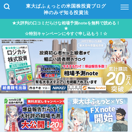
東大ぱふぇっとの米国株投資ブログ
神のみぞ知る投資法
★大評判の口コミだらけな相場予測noteを無料で読める！
★
☆特別キャンペーンに今すぐ申し込もう！☆