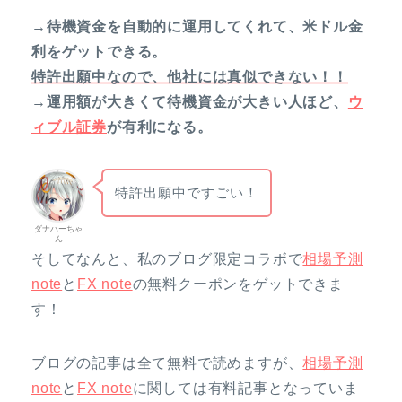
→待機資金を自動的に運用してくれて、米ドル金
利をゲットできる。
特許出願中なので、他社には真似できない！！
→運用額が大きくて待機資金が大きい人ほど、
ウ
ィブル証券
が有利になる。
特許出願中ですごい！
ダナハーちゃ
ん
そしてなんと、私のブログ限定コラボで
相場予測
note
と
FX note
の無料クーポンをゲットできま
す！
ブログの記事は全て無料で読めますが、
相場予測
note
と
FX note
に関しては有料記事となっていま