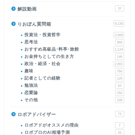
解説動画
37
りおぽん質問箱
8,130
投資法・投資哲学
2,668
思考法
968
おすすめ高級品･料亭･旅館
1,124
お金持ちとしての生き方
146
政治・経済・社会
2,801
趣味
766
記者としての経験
129
勉強法
63
恋愛論
250
その他
106
ロボアドバイザー
73
ロボアドがオススメの理由
7
ロボプロのAI相場予測
20