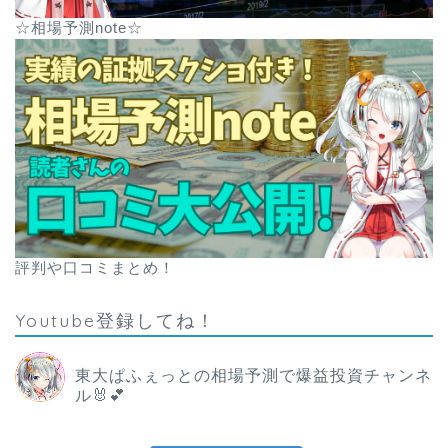
☆相場予測note☆
評判や口コミまとめ！
Youtube登録してね！
東大ぱふぇっとの相場予測で爆益投資チャンネ
ル🐰💕