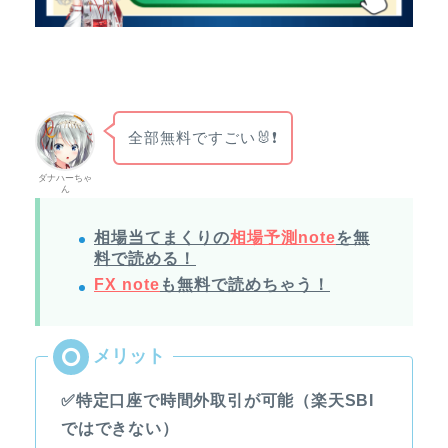
全部無料ですごい🐰❗
ダナハーちゃ
ん
相場当てまくりの
相場予測note
を無
料で読める！
FX note
も無料で読めちゃう！
✅特定口座で時間外取引が可能（楽天SBI
ではできない）