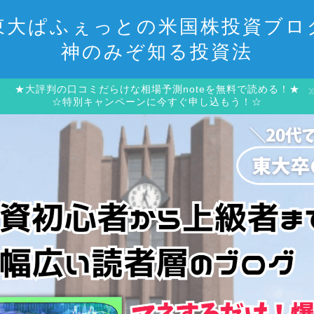
東大ぱふぇっとの米国株投資ブロ
神のみぞ知る投資法
★大評判の口コミだらけな相場予測noteを無料で読める！★
☆特別キャンペーンに今すぐ申し込もう！☆