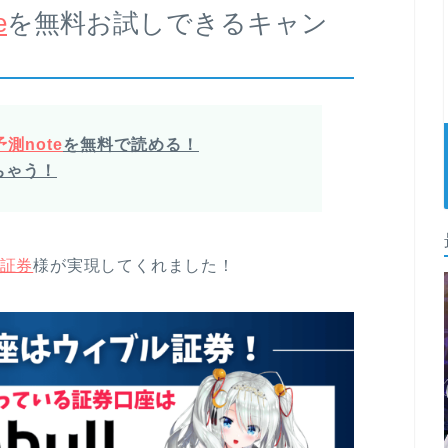
e
を無料お試しできるキャン
測note
を無料で読める！
ちゃう！
証券
様が実現してくれました！