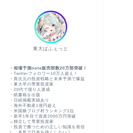
東大ぱふぇっと
・相場予測note販売部数20万部突破！
・Twitterフォロワー10万人超え！
・異次元の投資戦略と未来予測で爆益
・東大卒の専業投資家
・20代で億り人達成
・紙書籍を出版
・日経掲載実績あり
・海外不動産1億円超え
・米国株ブログ村ランキング1位
・新卒1年目で資産2000万円突破
→独立して専業投資家
・投資で勝つための正しい知識を発信
し、本気で日本を強くしたい！