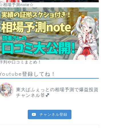
☆相場予測note☆
評判や口コミまとめ！
Youtube登録してね！
東大ぱふぇっとの相場予測で爆益投資
チャンネル🐰💕
チャンネル登録