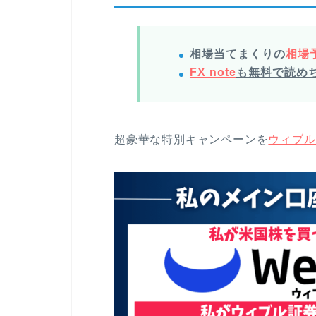
相場当てまくりの
相場予
FX note
も無料で読め
超豪華な特別キャンペーンを
ウィブル