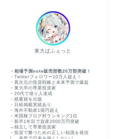
東大ぱふぇっと
・相場予測note販売部数20万部突破！
・Twitterフォロワー10万人超え！
・異次元の投資戦略と未来予測で爆益
・東大卒の専業投資家
・20代で億り人達成
・紙書籍を出版
・日経掲載実績あり
・海外不動産1億円超え
・米国株ブログ村ランキング1位
・新卒1年目で資産2000万円突破
→独立して専業投資家
・投資で勝つための正しい知識を発信
し、本気で日本を強くしたい！