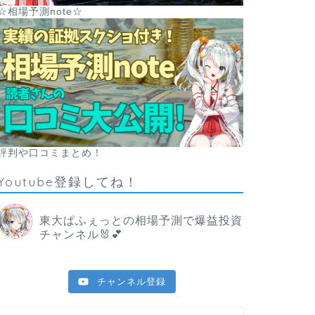
☆相場予測note☆
評判や口コミまとめ！
Youtube登録してね！
東大ぱふぇっとの相場予測で爆益投資
チャンネル🐰💕
チャンネル登録