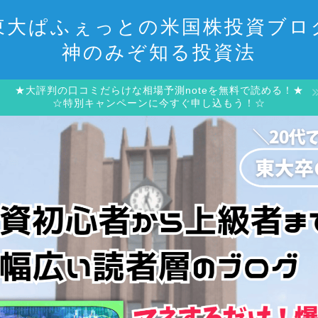
東大ぱふぇっとの米国株投資ブロ
神のみぞ知る投資法
★大評判の口コミだらけな相場予測noteを無料で読める！★
☆特別キャンペーンに今すぐ申し込もう！☆