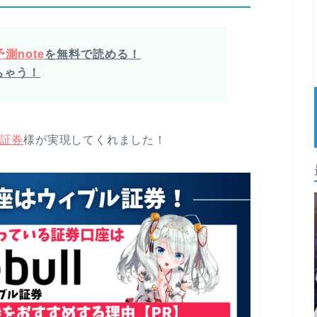
測note
を無料で読める！
ちゃう！
証券
様が実現してくれました！