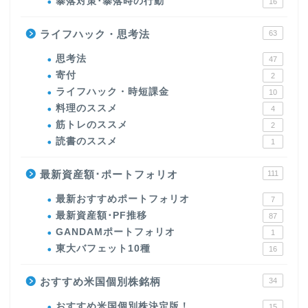
暴落対策･暴落時の行動
16
ライフハック・思考法
63
思考法
47
寄付
2
ライフハック・時短課金
10
料理のススメ
4
筋トレのススメ
2
読書のススメ
1
最新資産額･ポートフォリオ
111
最新おすすめポートフォリオ
7
最新資産額･PF推移
87
GANDAMポートフォリオ
1
東大バフェット10種
16
おすすめ米国個別株銘柄
34
おすすめ米国個別株決定版！
15