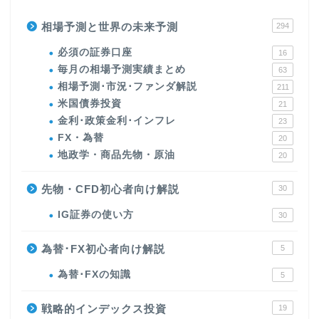
相場予測と世界の未来予測
294
必須の証券口座
16
毎月の相場予測実績まとめ
63
相場予測･市況･ファンダ解説
211
米国債券投資
21
金利･政策金利･インフレ
23
FX・為替
20
地政学・商品先物・原油
20
先物・CFD初心者向け解説
30
IG証券の使い方
30
為替･FX初心者向け解説
5
為替･FXの知識
5
戦略的インデックス投資
19