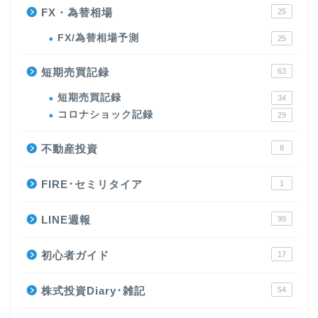
FX・為替相場
25
FX/為替相場予測
25
短期売買記録
63
短期売買記録
34
コロナショック記録
29
不動産投資
8
FIRE･セミリタイア
1
LINE週報
99
初心者ガイド
17
株式投資Diary･雑記
54