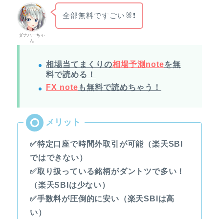
全部無料ですごい🐰❗
ダナハーちゃ
ん
相場当てまくりの
相場予測note
を無
料で読める！
FX note
も無料で読めちゃう！
✅特定口座で時間外取引が可能（楽天SBI
ではできない）
✅取り扱っている銘柄がダントツで多い！
（楽天SBIは少ない）
✅手数料が圧倒的に安い（楽天SBIは高
い）