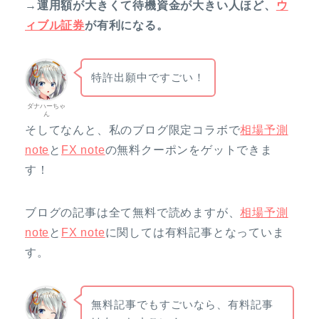
→運用額が大きくて待機資金が大きい人ほど、
ウ
ィブル証券
が有利になる。
特許出願中ですごい！
ダナハーちゃ
ん
そしてなんと、私のブログ限定コラボで
相場予測
note
と
FX note
の無料クーポンをゲットできま
す！
ブログの記事は全て無料で読めますが、
相場予測
note
と
FX note
に関しては有料記事となっていま
す。
無料記事でもすごいなら、有料記事