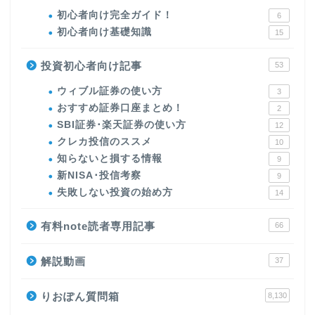
初心者向け完全ガイド！
6
初心者向け基礎知識
15
投資初心者向け記事
53
ウィブル証券の使い方
3
おすすめ証券口座まとめ！
2
SBI証券･楽天証券の使い方
12
クレカ投信のススメ
10
知らないと損する情報
9
新NISA･投信考察
9
失敗しない投資の始め方
14
有料note読者専用記事
66
解説動画
37
りおぽん質問箱
8,130