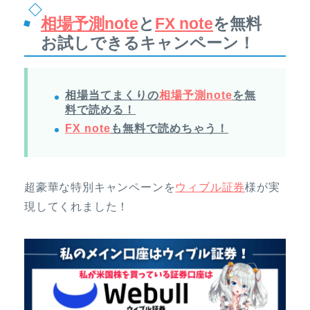
相場予測note
と
FX note
を無料
お試しできるキャンペーン！
相場当てまくりの
相場予測note
を無
料で読める！
FX note
も無料で読めちゃう！
超豪華な特別キャンペーンを
ウィブル証券
様が実
現してくれました！