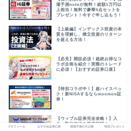
場予測noteが無料！総額1万円以
上相当！無料で豪華4点セットを
プレゼント！今すぐ申し込もう！
【上級編】インデックス投資の本
質を理解し、積立投資のリターン
を超える方法！
【必見】開設必須！超絶お得なコ
ラボ企画を紹介！実際のトレード
に必須！【おすすめ証券口座】
【特別コラボ中！】超ハイスペッ
ク！新NISAするならmoomoo証
券！
【ウィブル証券完全攻略！】入
金・取引方法を徹底解説！
プロフィール
おすすめ証券口座
相場予測の大公開
特別プレゼント