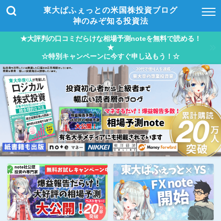
東大ぱふぇっとの米国株投資ブログ
神のみぞ知る投資法
★大評判の口コミだらけな相場予測noteを無料で読める！
★
☆特別キャンペーンに今すぐ申し込もう！☆