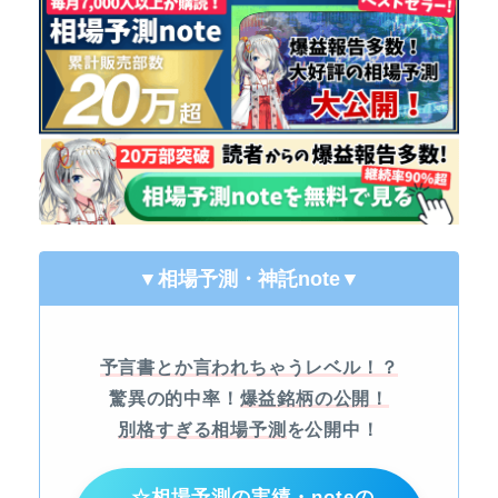
▼相場予測・神託note
▼
予言書とか言われちゃうレベル！？
驚異の的中率！
爆益銘柄の公開！
別格すぎる相場予測
を公開中！
☆相場予測の実績・noteの