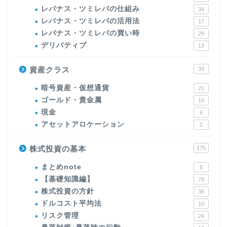
レバナス・ツミレバの仕組み
34
レバナス・ツミレバの活用法
17
レバナス・ツミレバの買い時
29
デリバティブ
13
資産クラス
39
暗号資産・仮想通貨
21
ゴールド・貴金属
10
現金
6
アセットアロケーション
2
株式投資の基本
175
まとめnote
8
【基礎知識編】
78
株式投資の方針
36
ドルコスト平均法
10
リスク管理
24