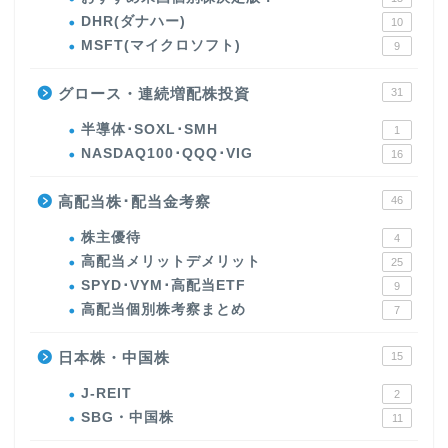
DHR(ダナハー)
10
MSFT(マイクロソフト)
9
グロース・連続増配株投資
31
半導体･SOXL･SMH
1
NASDAQ100･QQQ･VIG
16
高配当株･配当金考察
46
株主優待
4
高配当メリットデメリット
25
SPYD･VYM･高配当ETF
9
高配当個別株考察まとめ
7
日本株・中国株
15
J-REIT
2
SBG・中国株
11