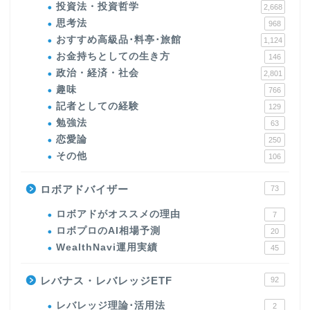
投資法・投資哲学
2,668
思考法
968
おすすめ高級品･料亭･旅館
1,124
お金持ちとしての生き方
146
政治・経済・社会
2,801
趣味
766
記者としての経験
129
勉強法
63
恋愛論
250
その他
106
ロボアドバイザー
73
ロボアドがオススメの理由
7
ロボプロのAI相場予測
20
WealthNavi運用実績
45
レバナス・レバレッジETF
92
レバレッジ理論･活用法
2