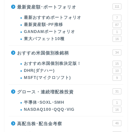
最新資産額･ポートフォリオ
111
最新おすすめポートフォリオ
7
最新資産額･PF推移
87
GANDAMポートフォリオ
1
東大バフェット10種
16
おすすめ米国個別株銘柄
34
おすすめ米国個別株決定版！
15
DHR(ダナハー)
10
MSFT(マイクロソフト)
9
グロース・連続増配株投資
31
半導体･SOXL･SMH
1
NASDAQ100･QQQ･VIG
16
高配当株･配当金考察
46