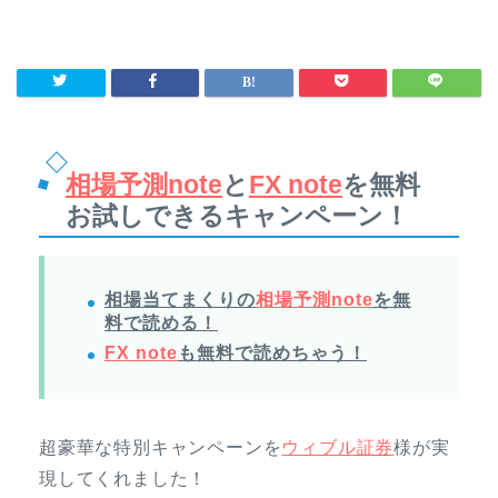
相場予測note
と
FX note
を無料
お試しできるキャンペーン！
相場当てまくりの
相場予測note
を無
料で読める！
FX note
も無料で読めちゃう！
超豪華な特別キャンペーンを
ウィブル証券
様が実
現してくれました！