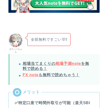
全部無料ですごい🐰❗
ダナハーちゃ
ん
相場当てまくりの
相場予測note
を無
料で読める！
FX note
も無料で読めちゃう！
✅特定口座で時間外取引が可能（楽天SBI