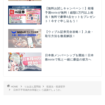
【無料お試しキャンペーン！】相場
予測noteが無料！総額1万円以上相
当！無料で豪華4点セットをプレゼン
ト！今すぐ申し込もう！
【ウィブル証券完全攻略！】入金・
取引方法を徹底解説！
日本株メンバーシップを開始！日本
株noteで私と一緒に爆益の彼方へ
HOME
りおぽん質問箱
投資法・投資哲学
日米不平等条約令和版という認識でしょうか。