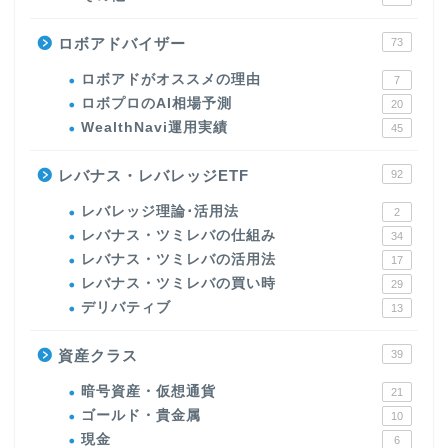
ロボアドバイザー
73
ロボアドがオススメの理由
7
ロボプロのAI相場予測
20
WealthNavi運用実績
45
レバナス・レバレッジETF
92
レバレッジ理論･活用法
2
レバナス・ツミレバの仕組み
34
レバナス・ツミレバの活用法
17
レバナス・ツミレバの買い時
29
デリバティブ
13
資産クラス
39
暗号資産・仮想通貨
21
ゴールド・貴金属
10
現金
6