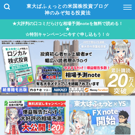
東大ぱふぇっとの米国株投資ブログ
神のみぞ知る投資法
★大評判の口コミだらけな相場予測noteを無料で読める！
★
☆特別キャンペーンに今すぐ申し込もう！☆