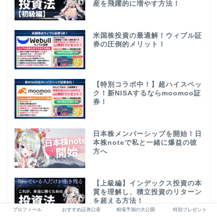
産を飛躍的に増やす方法！
米国株投資の最適解！ウィブル証
券の圧倒的メリット！
【特別コラボ中！】超ハイスペッ
ク！新NISAするならmoomoo証
券！
日本株メンバーシップを開始！日
本株noteで私と一緒に爆益の彼
方へ
【上級編】インデックス投資の本
質を理解し、積立投資のリターン
を超える方法！
プロフィール
おすすめ証券口座
相場予測の大公開
特別プレゼント