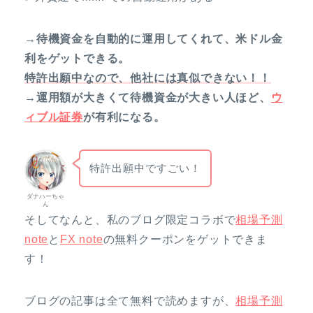
→待機資金を自動的に運用してくれて、米ドル金
利をゲットできる。
特許出願中なので、他社には真似できない！！
→運用額が大きくて待機資金が大きい人ほど、
ウ
ィブル証券
が有利になる。
特許出願中ですごい！
ダナハーちゃ
ん
そしてなんと、私のブログ限定コラボで
相場予測
note
と
FX note
の無料クーポンをゲットできま
す！
ブログの記事は全て無料で読めますが、
相場予測