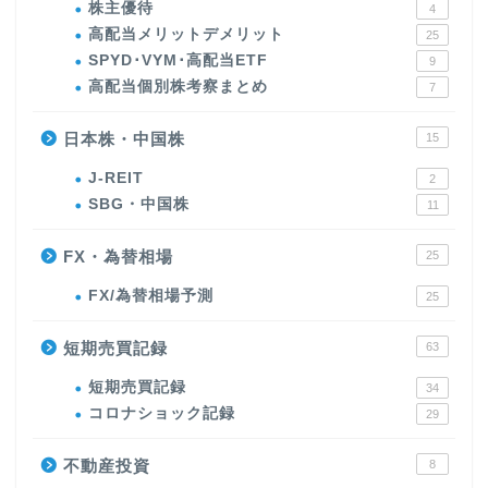
株主優待
4
高配当メリットデメリット
25
SPYD･VYM･高配当ETF
9
高配当個別株考察まとめ
7
日本株・中国株
15
J-REIT
2
SBG・中国株
11
FX・為替相場
25
FX/為替相場予測
25
短期売買記録
63
短期売買記録
34
コロナショック記録
29
不動産投資
8