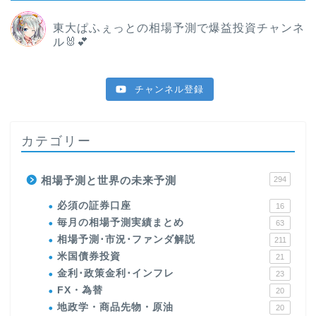
東大ぱふぇっとの相場予測で爆益投資チャンネ
ル🐰💕
チャンネル登録
カテゴリー
相場予測と世界の未来予測
294
必須の証券口座
16
毎月の相場予測実績まとめ
63
相場予測･市況･ファンダ解説
211
米国債券投資
21
金利･政策金利･インフレ
23
FX・為替
20
地政学・商品先物・原油
20