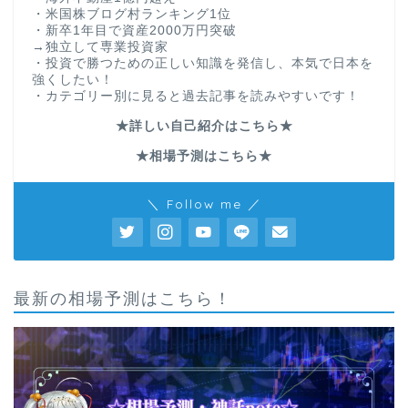
・米国株ブログ村ランキング1位
・新卒1年目で資産2000万円突破
→独立して専業投資家
・投資で勝つための正しい知識を発信し、本気で日本を
強くしたい！
・カテゴリー別に見ると過去記事を読みやすいです！
★詳しい自己紹介はこちら★
★相場予測はこちら★
＼ Follow me ／
最新の相場予測はこちら！