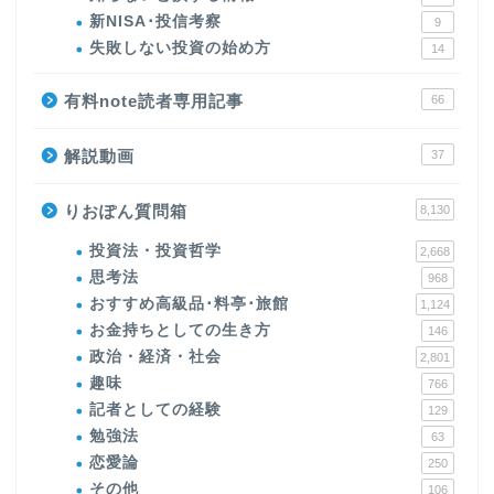
新NISA･投信考察
9
失敗しない投資の始め方
14
有料note読者専用記事
66
解説動画
37
りおぽん質問箱
8,130
投資法・投資哲学
2,668
思考法
968
おすすめ高級品･料亭･旅館
1,124
お金持ちとしての生き方
146
政治・経済・社会
2,801
趣味
766
記者としての経験
129
勉強法
63
恋愛論
250
その他
106