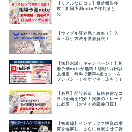
【リアルな口コミ】爆益報告多
数！相場予測noteの評判まと
め！
【ウィブル証券完全攻略！】入
金・取引方法を徹底解説！
【無料お試しキャンペーン！】相
場予測noteが無料！総額1万円以
上相当！無料で豪華4点セットを
プレゼント！今すぐ申し込もう！
【必見】開設必須！超絶お得なコ
ラボ企画を紹介！実際のトレード
に必須！【おすすめ証券口座】
【初級編】インデックス投資の本
質を理解し、さらに発展させて資