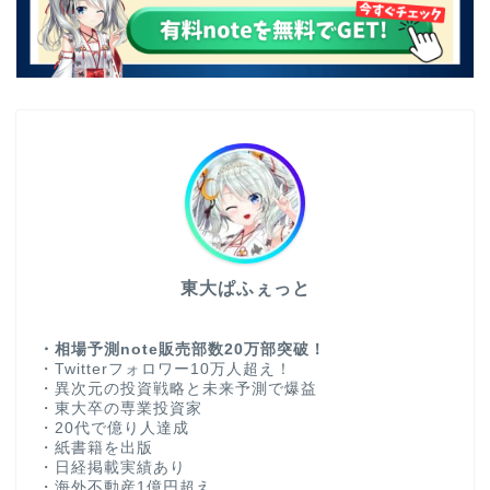
東大ぱふぇっと
・相場予測note販売部数20万部突破！
・Twitterフォロワー10万人超え！
・異次元の投資戦略と未来予測で爆益
・東大卒の専業投資家
・20代で億り人達成
・紙書籍を出版
・日経掲載実績あり
・海外不動産1億円超え