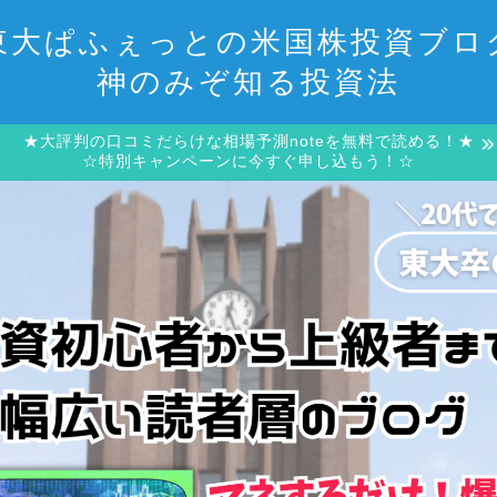
東大ぱふぇっとの米国株投資ブロ
神のみぞ知る投資法
★大評判の口コミだらけな相場予測noteを無料で読める！★
☆特別キャンペーンに今すぐ申し込もう！☆