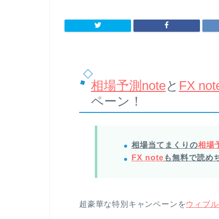
相場予測note
と
FX not
ペーン！
相場当てまくりの
相場予
FX note
も無料で読め
超豪華な特別キャンペーンを
ウィブル