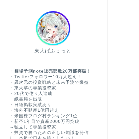
東大ぱふぇっと
・相場予測note販売部数20万部突破！
・Twitterフォロワー10万人超え！
・異次元の投資戦略と未来予測で爆益
・東大卒の専業投資家
・20代で億り人達成
・紙書籍を出版
・日経掲載実績あり
・海外不動産1億円超え
・米国株ブログ村ランキング1位
・新卒1年目で資産2000万円突破
→独立して専業投資家
・投資で勝つための正しい知識を発信
し、本気で日本を強くしたい！