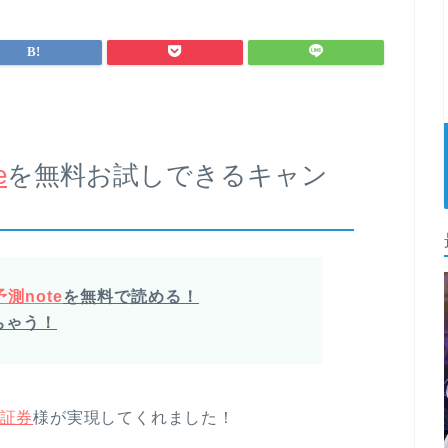
e
を無料お試しできるキャン
測note
を無料で読める！
ちゃう！
証券
様が実現してくれました！