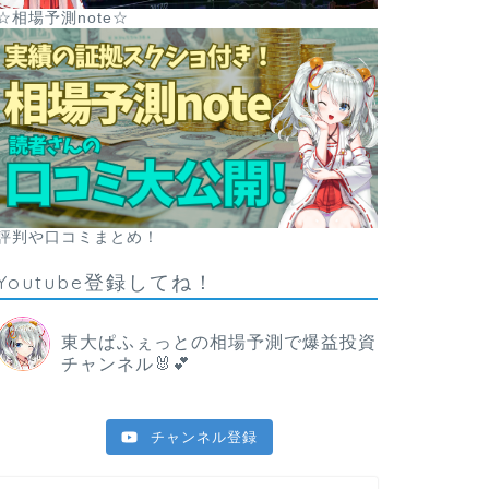
☆相場予測note☆
評判や口コミまとめ！
Youtube登録してね！
東大ぱふぇっとの相場予測で爆益投資
チャンネル🐰💕
チャンネル登録