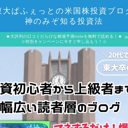
東大ぱふぇっとの米国株投資ブロ
神のみぞ知る投資法
★大評判の口コミだらけな相場予測noteを無料で読める！★
☆特別キャンペーンに今すぐ申し込もう！☆