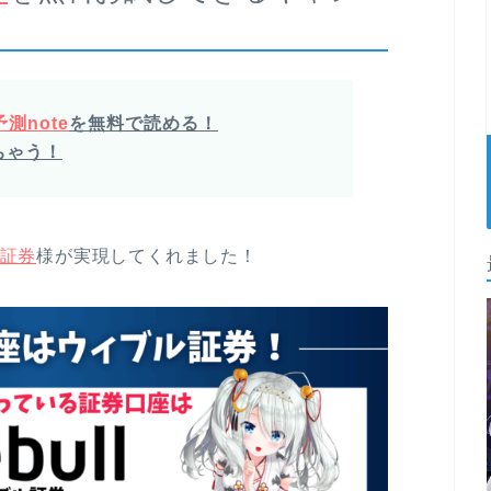
測note
を無料で読める！
ちゃう！
証券
様が実現してくれました！