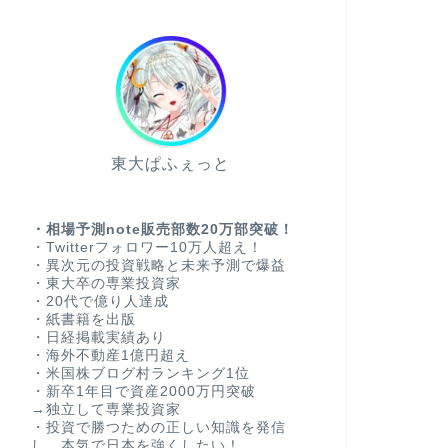
東大ぱふぇっと
・相場予測note販売部数20万部突破！
・Twitterフォロワー10万人超え！
・異次元の投資戦略と未来予測で爆益
・東大卒の専業投資家
・20代で億り人達成
・紙書籍を出版
・日経掲載実績あり
・海外不動産1億円超え
・米国株ブログ村ランキング1位
・新卒1年目で資産2000万円突破
→独立して専業投資家
・投資で勝つための正しい知識を発信
し、本気で日本を強くしたい！