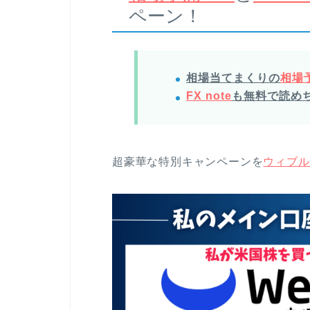
ペーン！
相場当てまくりの
相場予
FX note
も無料で読め
超豪華な特別キャンペーンを
ウィブル