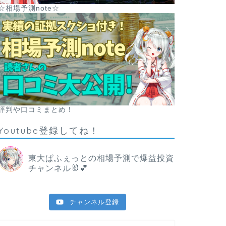
☆相場予測note☆
評判や口コミまとめ！
Youtube登録してね！
東大ぱふぇっとの相場予測で爆益投資
チャンネル🐰💕
チャンネル登録