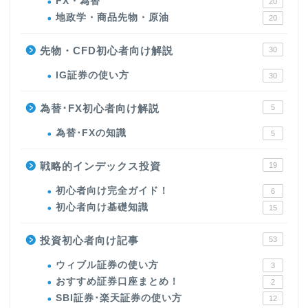
FX・為替
20
地政学・商品先物・原油
20
先物・CFD初心者向け解説
30
IG証券の使い方
30
為替･FX初心者向け解説
5
為替･FXの知識
5
戦略的インデックス投資
19
初心者向け完全ガイド！
6
初心者向け基礎知識
15
投資初心者向け記事
53
ウィブル証券の使い方
3
おすすめ証券口座まとめ！
2
SBI証券･楽天証券の使い方
12