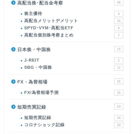
高配当株･配当金考察
46
株主優待
4
高配当メリットデメリット
25
SPYD･VYM･高配当ETF
9
高配当個別株考察まとめ
7
日本株・中国株
15
J-REIT
2
SBG・中国株
11
FX・為替相場
25
FX/為替相場予測
25
短期売買記録
63
短期売買記録
34
コロナショック記録
29