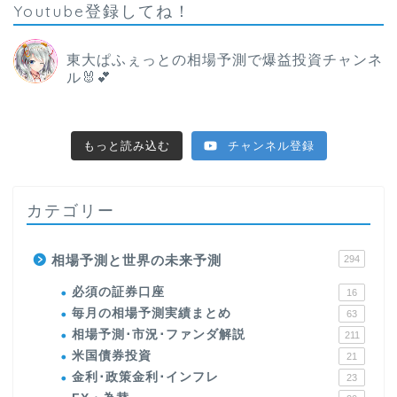
Youtube登録してね！
東大ぱふぇっとの相場予測で爆益投資チャンネ
ル🐰💕
もっと読み込む
チャンネル登録
カテゴリー
相場予測と世界の未来予測
294
必須の証券口座
16
毎月の相場予測実績まとめ
63
相場予測･市況･ファンダ解説
211
米国債券投資
21
金利･政策金利･インフレ
23