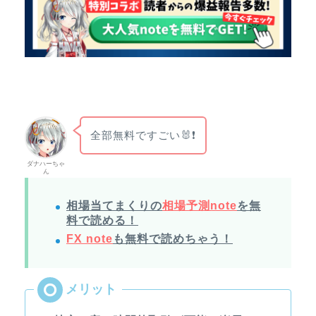
全部無料ですごい🐰❗
ダナハーちゃ
ん
相場当てまくりの
相場予測note
を無
料で読める！
FX note
も無料で読めちゃう！