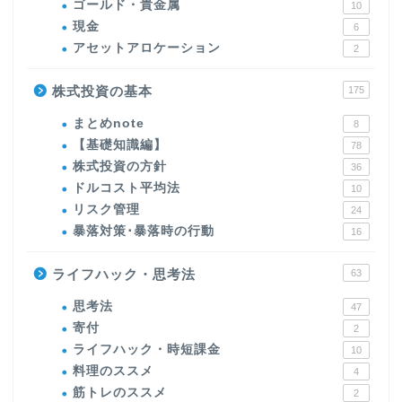
ゴールド・貴金属
10
現金
6
アセットアロケーション
2
株式投資の基本
175
まとめnote
8
【基礎知識編】
78
株式投資の方針
36
ドルコスト平均法
10
リスク管理
24
暴落対策･暴落時の行動
16
ライフハック・思考法
63
思考法
47
寄付
2
ライフハック・時短課金
10
料理のススメ
4
筋トレのススメ
2