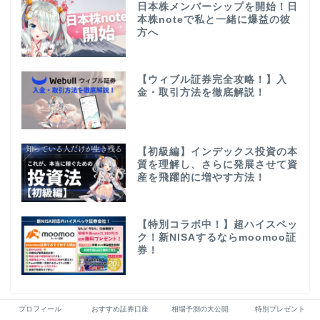
日本株メンバーシップを開始！日
本株noteで私と一緒に爆益の彼
方へ
【ウィブル証券完全攻略！】入
金・取引方法を徹底解説！
【初級編】インデックス投資の本
質を理解し、さらに発展させて資
産を飛躍的に増やす方法！
【特別コラボ中！】超ハイスペッ
ク！新NISAするならmoomoo証
券！
プロフィール
おすすめ証券口座
相場予測の大公開
特別プレゼント