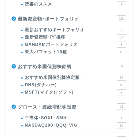
読書のススメ
1
最新資産額･ポートフォリオ
111
最新おすすめポートフォリオ
7
最新資産額･PF推移
87
GANDAMポートフォリオ
1
東大バフェット10種
16
おすすめ米国個別株銘柄
34
おすすめ米国個別株決定版！
15
DHR(ダナハー)
10
MSFT(マイクロソフト)
9
グロース・連続増配株投資
31
半導体･SOXL･SMH
1
NASDAQ100･QQQ･VIG
16