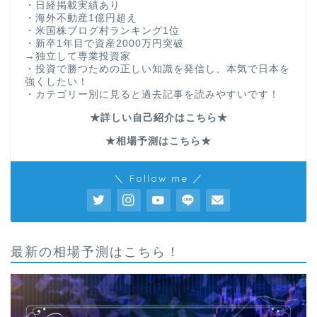
・日経掲載実績あり
・海外不動産1億円超え
・米国株ブログ村ランキング1位
・新卒1年目で資産2000万円突破
→独立して専業投資家
・投資で勝つための正しい知識を発信し、本気で日本を
強くしたい！
・カテゴリー別に見ると過去記事を読みやすいです！
★詳しい自己紹介はこちら★
★相場予測はこちら★
＼ Follow me ／
最新の相場予測はこちら！