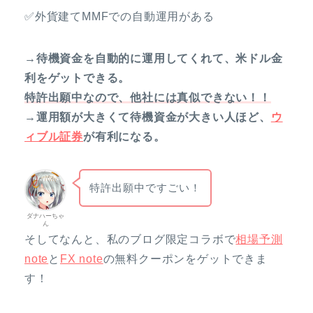
✅外貨建てMMFでの自動運用がある
→待機資金を自動的に運用してくれて、米ドル金
利をゲットできる。
特許出願中なので、他社には真似できない！！
→運用額が大きくて待機資金が大きい人ほど、
ウ
ィブル証券
が有利になる。
特許出願中ですごい！
ダナハーちゃ
ん
そしてなんと、私のブログ限定コラボで
相場予測
note
と
FX note
の無料クーポンをゲットできま
す！