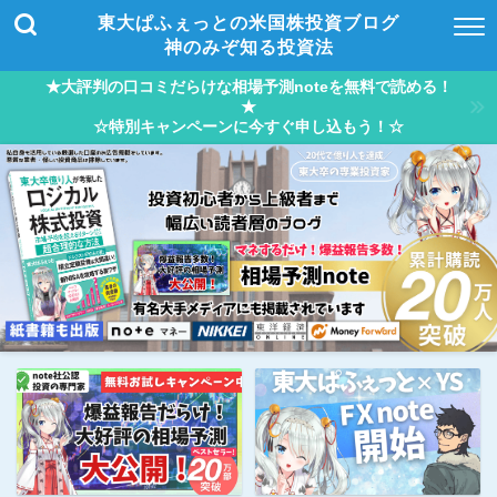
東大ぱふぇっとの米国株投資ブログ
神のみぞ知る投資法
★大評判の口コミだらけな相場予測noteを無料で読める！
★
☆特別キャンペーンに今すぐ申し込もう！☆