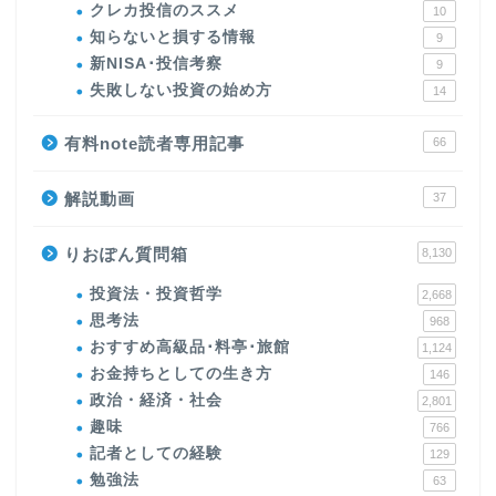
クレカ投信のススメ
10
知らないと損する情報
9
新NISA･投信考察
9
失敗しない投資の始め方
14
有料note読者専用記事
66
解説動画
37
りおぽん質問箱
8,130
投資法・投資哲学
2,668
思考法
968
おすすめ高級品･料亭･旅館
1,124
お金持ちとしての生き方
146
政治・経済・社会
2,801
趣味
766
記者としての経験
129
勉強法
63