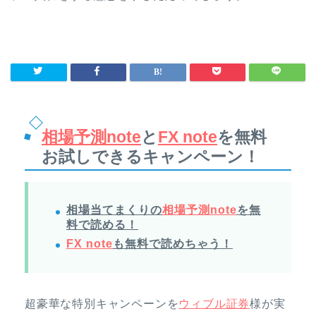
相場予測note
と
FX note
を無料
お試しできるキャンペーン！
相場当てまくりの
相場予測note
を無
料で読める！
FX note
も無料で読めちゃう！
超豪華な特別キャンペーンを
ウィブル証券
様が実