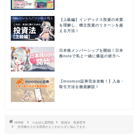
【上級編】インデックス投資の本質
を理解し、積立投資のリターンを超
える方法！
日本株メンバーシップを開始！日本
株noteで私と一緒に爆益の彼方へ
【moomoo証券完全攻略！】入金・
取引方法を徹底解説！
HOME
りおぽん質問箱
投資法・投資哲学
住宅株が上がる理屈がよくわからずに悩んでます。