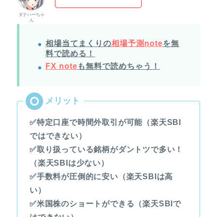
ダナハーちゃ
ん
相場当てまくりの
相場予測note
を無
料で読める！
FX note
も無料で読めちゃう！
✅特定口座で時間外取引が可能（楽天SBI
ではできない）
✅取り扱っている銘柄がダントツで多い！
（楽天SBIは少ない）
✅手数料が圧倒的に安い（楽天SBIは高
い）
✅米国株のショートができる（楽天SBIで