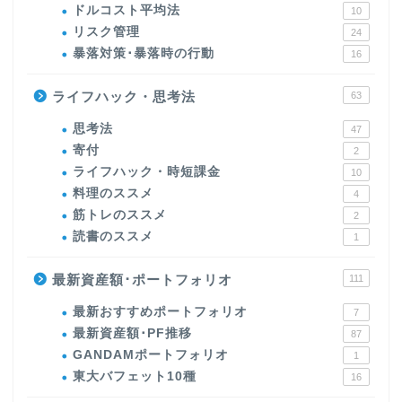
ドルコスト平均法
10
リスク管理
24
暴落対策･暴落時の行動
16
ライフハック・思考法
63
思考法
47
寄付
2
ライフハック・時短課金
10
料理のススメ
4
筋トレのススメ
2
読書のススメ
1
最新資産額･ポートフォリオ
111
最新おすすめポートフォリオ
7
最新資産額･PF推移
87
GANDAMポートフォリオ
1
東大バフェット10種
16