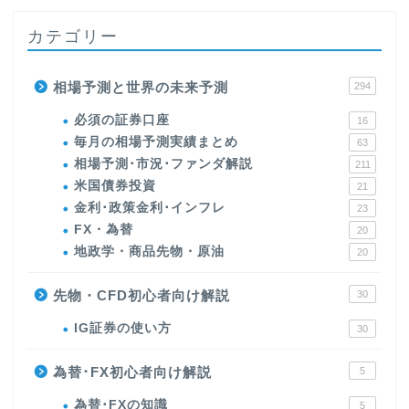
カテゴリー
相場予測と世界の未来予測
294
必須の証券口座
16
毎月の相場予測実績まとめ
63
相場予測･市況･ファンダ解説
211
米国債券投資
21
金利･政策金利･インフレ
23
FX・為替
20
地政学・商品先物・原油
20
先物・CFD初心者向け解説
30
IG証券の使い方
30
為替･FX初心者向け解説
5
為替･FXの知識
5