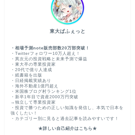
東大ぱふぇっと
・相場予測note販売部数20万部突破！
・Twitterフォロワー10万人超え！
・異次元の投資戦略と未来予測で爆益
・東大卒の専業投資家
・20代で億り人達成
・紙書籍を出版
・日経掲載実績あり
・海外不動産1億円超え
・米国株ブログ村ランキング1位
・新卒1年目で資産2000万円突破
→独立して専業投資家
・投資で勝つための正しい知識を発信し、本気で日本を
強くしたい！
・カテゴリー別に見ると過去記事を読みやすいです！
★詳しい自己紹介はこちら★