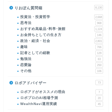
りおぽん質問箱
8,130
投資法・投資哲学
2,668
思考法
968
おすすめ高級品･料亭･旅館
1,124
お金持ちとしての生き方
146
政治・経済・社会
2,801
趣味
766
記者としての経験
129
勉強法
63
恋愛論
250
その他
106
ロボアドバイザー
73
ロボアドがオススメの理由
7
ロボプロのAI相場予測
20
WealthNavi運用実績
45