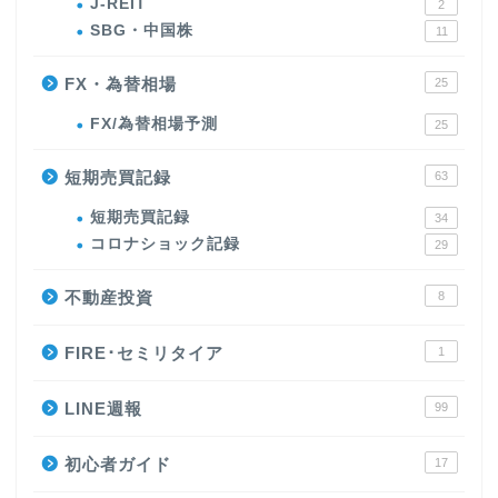
J-REIT
2
SBG・中国株
11
FX・為替相場
25
FX/為替相場予測
25
短期売買記録
63
短期売買記録
34
コロナショック記録
29
不動産投資
8
FIRE･セミリタイア
1
LINE週報
99
初心者ガイド
17