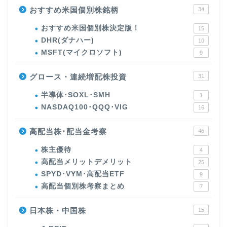
おすすめ米国個別株銘柄
34
おすすめ米国個別株決定版！
15
DHR(ダナハー)
10
MSFT(マイクロソフト)
9
グロース・連続増配株投資
31
半導体･SOXL･SMH
1
NASDAQ100･QQQ･VIG
16
高配当株･配当金考察
46
株主優待
4
高配当メリットデメリット
25
SPYD･VYM･高配当ETF
9
高配当個別株考察まとめ
7
日本株・中国株
15