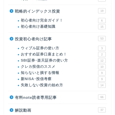
戦略的インデックス投資
19
初心者向け完全ガイド！
6
初心者向け基礎知識
15
投資初心者向け記事
53
ウィブル証券の使い方
3
おすすめ証券口座まとめ！
2
SBI証券･楽天証券の使い方
12
クレカ投信のススメ
10
知らないと損する情報
9
新NISA･投信考察
9
失敗しない投資の始め方
14
有料note読者専用記事
66
解説動画
37