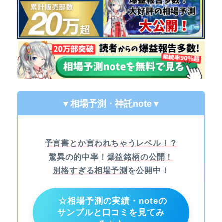
▼相場予測・神託note
▼
予言書とか言われちゃうレベル！？
驚異の的中率！
爆益銘柄の公開！
別格すぎる相場予測
を公開中！
☆相場予測の実績・noteの
サンプルと口コミを見てみ