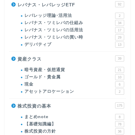
レバナス・レバレッジETF
92
レバレッジ理論･活用法
2
レバナス・ツミレバの仕組み
34
レバナス・ツミレバの活用法
17
レバナス・ツミレバの買い時
29
デリバティブ
13
資産クラス
39
暗号資産・仮想通貨
21
ゴールド・貴金属
10
現金
6
アセットアロケーション
2
株式投資の基本
175
まとめnote
8
【基礎知識編】
78
株式投資の方針
36