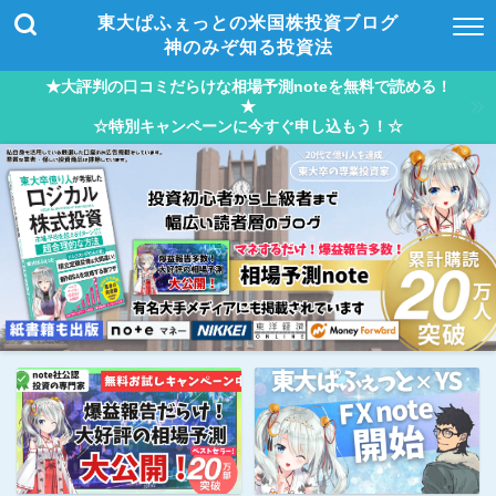
東大ぱふぇっとの米国株投資ブログ
神のみぞ知る投資法
★大評判の口コミだらけな相場予測noteを無料で読める！
★
☆特別キャンペーンに今すぐ申し込もう！☆