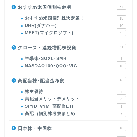
おすすめ米国個別株銘柄
34
おすすめ米国個別株決定版！
15
DHR(ダナハー)
10
MSFT(マイクロソフト)
9
グロース・連続増配株投資
31
半導体･SOXL･SMH
1
NASDAQ100･QQQ･VIG
16
高配当株･配当金考察
46
株主優待
4
高配当メリットデメリット
25
SPYD･VYM･高配当ETF
9
高配当個別株考察まとめ
7
日本株・中国株
15