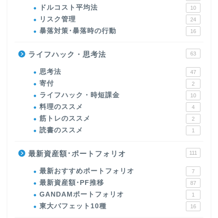
ドルコスト平均法
10
リスク管理
24
暴落対策･暴落時の行動
16
ライフハック・思考法
63
思考法
47
寄付
2
ライフハック・時短課金
10
料理のススメ
4
筋トレのススメ
2
読書のススメ
1
最新資産額･ポートフォリオ
111
最新おすすめポートフォリオ
7
最新資産額･PF推移
87
GANDAMポートフォリオ
1
東大バフェット10種
16