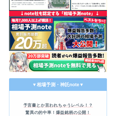
▼相場予測・神託note
▼
予言書とか言われちゃうレベル！？
驚異の的中率！
爆益銘柄の公開！