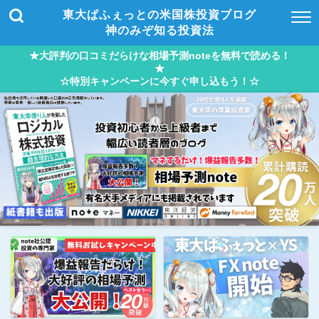
東大ぱふぇっとの米国株投資ブログ
神のみぞ知る投資法
★大評判の口コミだらけな相場予測noteを無料で読める！
★
☆特別キャンペーンに今すぐ申し込もう！☆