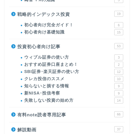
5
戦略的インデックス投資
19
初心者向け完全ガイド！
6
初心者向け基礎知識
15
投資初心者向け記事
53
ウィブル証券の使い方
3
おすすめ証券口座まとめ！
2
SBI証券･楽天証券の使い方
12
クレカ投信のススメ
10
知らないと損する情報
9
新NISA･投信考察
9
失敗しない投資の始め方
14
有料note読者専用記事
66
解説動画
37