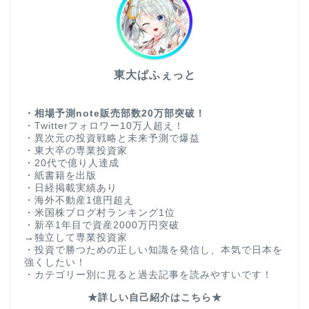
東大ぱふぇっと
・相場予測note販売部数20万部突破！
・Twitterフォロワー10万人超え！
・異次元の投資戦略と未来予測で爆益
・東大卒の専業投資家
・20代で億り人達成
・紙書籍を出版
・日経掲載実績あり
・海外不動産1億円超え
・米国株ブログ村ランキング1位
・新卒1年目で資産2000万円突破
→独立して専業投資家
・投資で勝つための正しい知識を発信し、本気で日本を
強くしたい！
・カテゴリー別に見ると過去記事を読みやすいです！
★詳しい自己紹介はこちら★