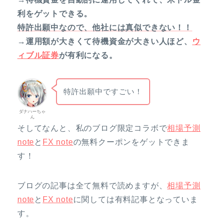
利をゲットできる。
特許出願中なので、他社には真似できない！！
→運用額が大きくて待機資金が大きい人ほど、
ウ
ィブル証券
が有利になる。
特許出願中ですごい！
ダナハーちゃ
ん
そしてなんと、私のブログ限定コラボで
相場予測
note
と
FX note
の無料クーポンをゲットできま
す！
ブログの記事は全て無料で読めますが、
相場予測
note
と
FX note
に関しては有料記事となっていま
す。