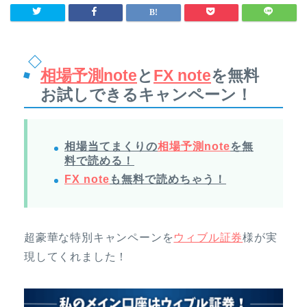
相場予測note
と
FX note
を無料
お試しできるキャンペーン！
相場当てまくりの
相場予測note
を無
料で読める！
FX note
も無料で読めちゃう！
超豪華な特別キャンペーンを
ウィブル証券
様が実
現してくれました！