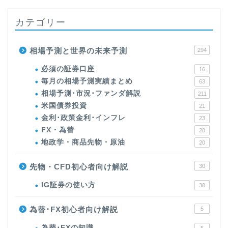
カテゴリー
相場予測と世界の未来予測
294
必須の証券口座
16
毎月の相場予測実績まとめ
63
相場予測･市況･ファンダ解説
211
米国債券投資
21
金利･政策金利･インフレ
23
FX・為替
20
地政学・商品先物・原油
20
先物・CFD初心者向け解説
30
IG証券の使い方
30
為替･FX初心者向け解説
5
為替･FXの知識