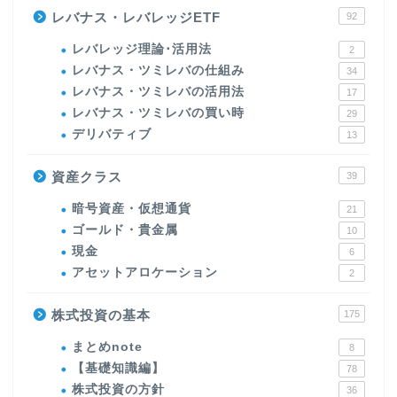
レバナス・レバレッジETF
92
レバレッジ理論･活用法
2
レバナス・ツミレバの仕組み
34
レバナス・ツミレバの活用法
17
レバナス・ツミレバの買い時
29
デリバティブ
13
資産クラス
39
暗号資産・仮想通貨
21
ゴールド・貴金属
10
現金
6
アセットアロケーション
2
株式投資の基本
175
まとめnote
8
【基礎知識編】
78
株式投資の方針
36