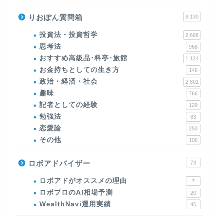
りおぽん質問箱
8,130
投資法・投資哲学
2,668
思考法
968
おすすめ高級品･料亭･旅館
1,124
お金持ちとしての生き方
146
政治・経済・社会
2,801
趣味
766
記者としての経験
129
勉強法
63
恋愛論
250
その他
106
ロボアドバイザー
73
ロボアドがオススメの理由
7
ロボプロのAI相場予測
20
WealthNavi運用実績
45