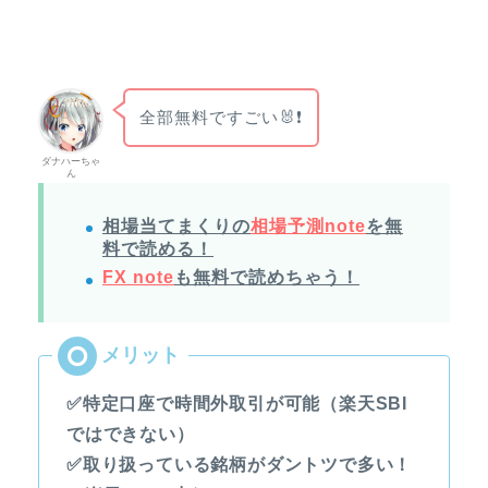
全部無料ですごい🐰❗
ダナハーちゃ
ん
相場当てまくりの
相場予測note
を無
料で読める！
FX note
も無料で読めちゃう！
✅特定口座で時間外取引が可能（楽天SBI
ではできない）
✅取り扱っている銘柄がダントツで多い！