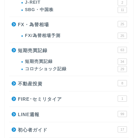
J-REIT
2
SBG・中国株
11
FX・為替相場
25
FX/為替相場予測
25
短期売買記録
63
短期売買記録
34
コロナショック記録
29
不動産投資
8
FIRE･セミリタイア
1
LINE週報
99
初心者ガイド
17