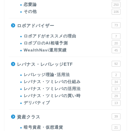
恋愛論
250
その他
106
ロボアドバイザー
73
ロボアドがオススメの理由
7
ロボプロのAI相場予測
20
WealthNavi運用実績
45
レバナス・レバレッジETF
92
レバレッジ理論･活用法
2
レバナス・ツミレバの仕組み
34
レバナス・ツミレバの活用法
17
レバナス・ツミレバの買い時
29
デリバティブ
13
資産クラス
39
暗号資産・仮想通貨
21