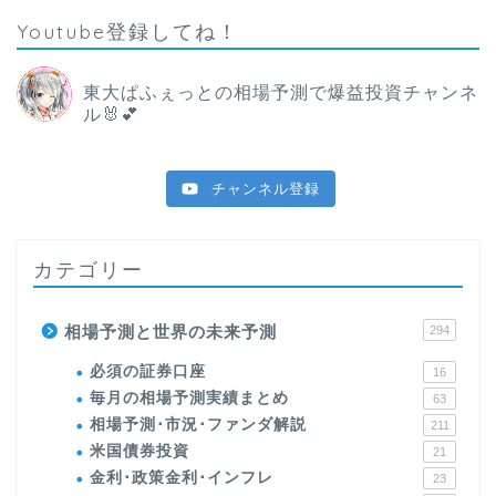
Youtube登録してね！
東大ぱふぇっとの相場予測で爆益投資チャンネ
ル🐰💕
チャンネル登録
カテゴリー
相場予測と世界の未来予測
294
必須の証券口座
16
毎月の相場予測実績まとめ
63
相場予測･市況･ファンダ解説
211
米国債券投資
21
金利･政策金利･インフレ
23