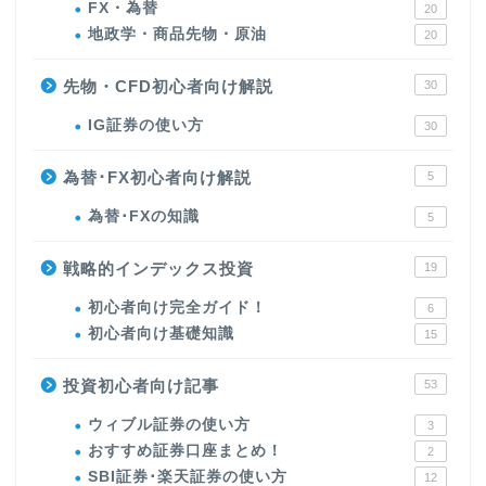
FX・為替
20
地政学・商品先物・原油
20
先物・CFD初心者向け解説
30
IG証券の使い方
30
為替･FX初心者向け解説
5
為替･FXの知識
5
戦略的インデックス投資
19
初心者向け完全ガイド！
6
初心者向け基礎知識
15
投資初心者向け記事
53
ウィブル証券の使い方
3
おすすめ証券口座まとめ！
2
SBI証券･楽天証券の使い方
12