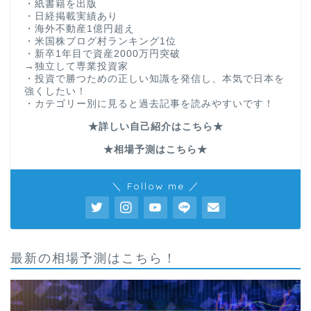
・紙書籍を出版
・日経掲載実績あり
・海外不動産1億円超え
・米国株ブログ村ランキング1位
・新卒1年目で資産2000万円突破
→独立して専業投資家
・投資で勝つための正しい知識を発信し、本気で日本を
強くしたい！
・カテゴリー別に見ると過去記事を読みやすいです！
★詳しい自己紹介はこちら★
★相場予測はこちら★
＼ Follow me ／
最新の相場予測はこちら！