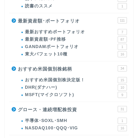
読書のススメ
1
最新資産額･ポートフォリオ
111
最新おすすめポートフォリオ
7
最新資産額･PF推移
87
GANDAMポートフォリオ
1
東大バフェット10種
16
おすすめ米国個別株銘柄
34
おすすめ米国個別株決定版！
15
DHR(ダナハー)
10
MSFT(マイクロソフト)
9
グロース・連続増配株投資
31
半導体･SOXL･SMH
1
NASDAQ100･QQQ･VIG
16