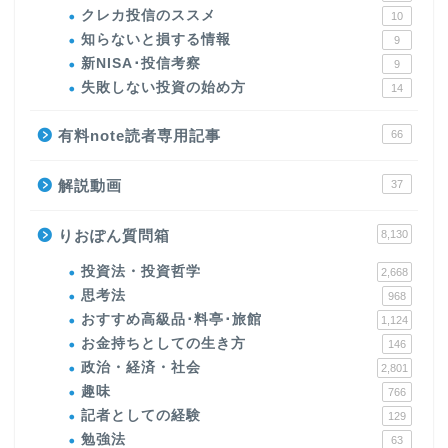
クレカ投信のススメ
10
知らないと損する情報
9
新NISA･投信考察
9
失敗しない投資の始め方
14
有料note読者専用記事
66
解説動画
37
りおぽん質問箱
8,130
投資法・投資哲学
2,668
思考法
968
おすすめ高級品･料亭･旅館
1,124
お金持ちとしての生き方
146
政治・経済・社会
2,801
趣味
766
記者としての経験
129
勉強法
63