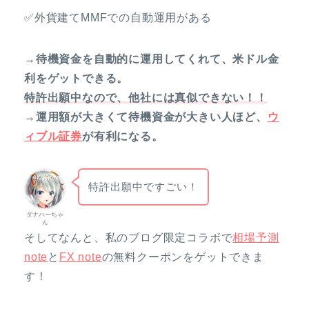
✅外貨建てMMFでの自動運用がある
→待機資金を自動的に運用してくれて、米ドル金
利をゲットできる。
特許出願中なので、他社には真似できない！！
→運用額が大きくて待機資金が大きい人ほど、
ウ
ィブル証券
が有利になる。
特許出願中ですごい！
ダナハーちゃ
ん
そしてなんと、私のブログ限定コラボで
相場予測
note
と
FX note
の無料クーポンをゲットできま
す！