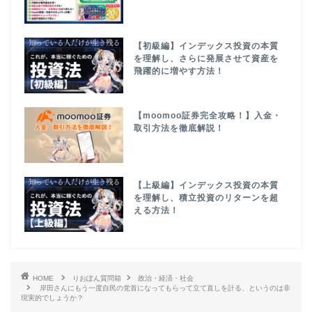
【初級編】インデックス投資の本質
を理解し、さらに発展させて資産を
飛躍的に増やす方法！
【moomoo証券完全攻略！】入金・
取引方法を徹底解説！
【上級編】インデックス投資の本質
を理解し、積立投資のリターンを超
える方法！
HOME
りおぽん質問箱
政治・経済・社会
岸田さんにもう一度自民の党首になってもらって立て直しを計る、というのは非
現実的でしょうか？