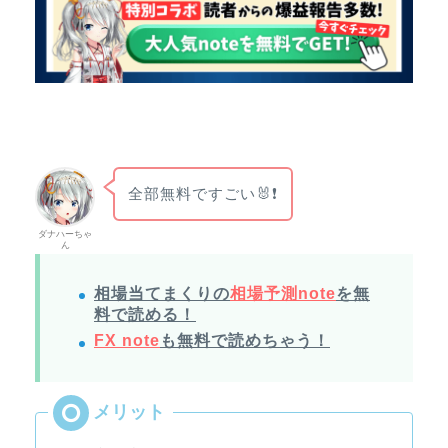
全部無料ですごい🐰❗
ダナハーちゃ
ん
相場当てまくりの
相場予測note
を無
料で読める！
FX note
も無料で読めちゃう！