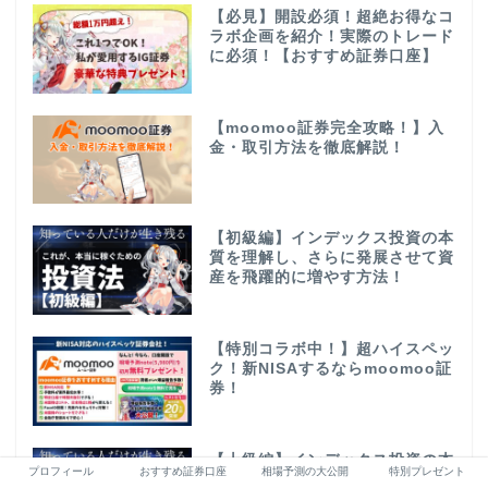
【必見】開設必須！超絶お得なコ
ラボ企画を紹介！実際のトレード
に必須！【おすすめ証券口座】
【moomoo証券完全攻略！】入
金・取引方法を徹底解説！
【初級編】インデックス投資の本
質を理解し、さらに発展させて資
産を飛躍的に増やす方法！
【特別コラボ中！】超ハイスペッ
ク！新NISAするならmoomoo証
券！
【上級編】インデックス投資の本
プロフィール
おすすめ証券口座
相場予測の大公開
特別プレゼント
質を理解し、積立投資のリターン