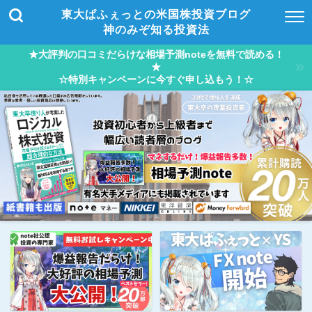
東大ぱふぇっとの米国株投資ブログ
神のみぞ知る投資法
★大評判の口コミだらけな相場予測noteを無料で読める！
★
☆特別キャンペーンに今すぐ申し込もう！☆