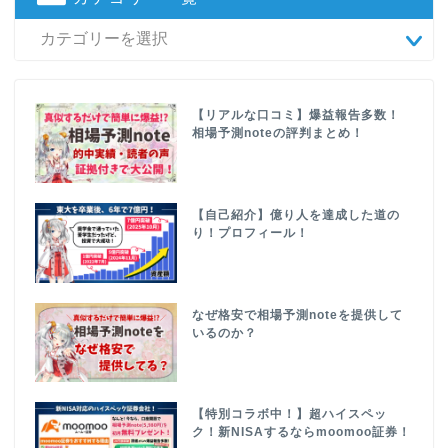
【リアルな口コミ】爆益報告多数！
相場予測noteの評判まとめ！
【自己紹介】億り人を達成した道の
り！プロフィール！
なぜ格安で相場予測noteを提供して
いるのか？
【特別コラボ中！】超ハイスペッ
ク！新NISAするならmoomoo証券！