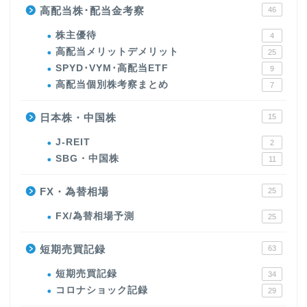
高配当株･配当金考察
46
株主優待
4
高配当メリットデメリット
25
SPYD･VYM･高配当ETF
9
高配当個別株考察まとめ
7
日本株・中国株
15
J-REIT
2
SBG・中国株
11
FX・為替相場
25
FX/為替相場予測
25
短期売買記録
63
短期売買記録
34
コロナショック記録
29