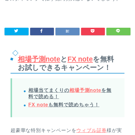
相場予測note
と
FX note
を無料
お試しできるキャンペーン！
相場当てまくりの
相場予測note
を無
料で読める！
FX note
も無料で読めちゃう！
超豪華な特別キャンペーンを
ウィブル証券
様が実