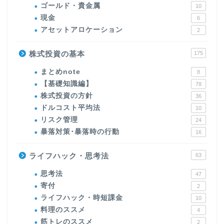
ゴールド・貴金属
10
現金
6
アセットアロケーション
2
株式投資の基本
175
まとめnote
8
【基礎知識編】
78
株式投資の方針
36
ドルコスト平均法
10
リスク管理
24
暴落対策･暴落時の行動
16
ライフハック・思考法
63
思考法
47
寄付
2
ライフハック・時短課金
10
料理のススメ
4
筋トレのススメ
2