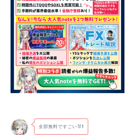
全部無料ですごい🐰❗