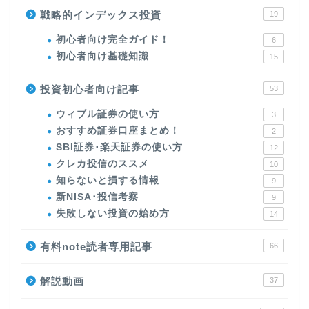
戦略的インデックス投資
19
初心者向け完全ガイド！
6
初心者向け基礎知識
15
投資初心者向け記事
53
ウィブル証券の使い方
3
おすすめ証券口座まとめ！
2
SBI証券･楽天証券の使い方
12
クレカ投信のススメ
10
知らないと損する情報
9
新NISA･投信考察
9
失敗しない投資の始め方
14
有料note読者専用記事
66
解説動画
37