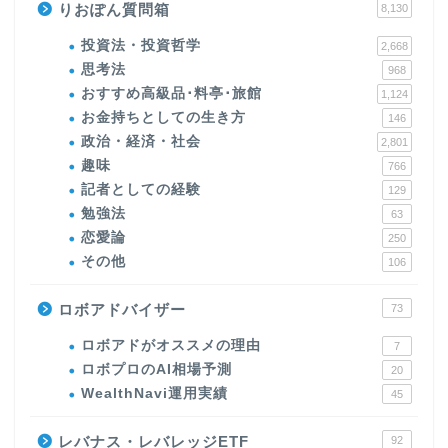
りおぽん質問箱
8,130
投資法・投資哲学
2,668
思考法
968
おすすめ高級品･料亭･旅館
1,124
お金持ちとしての生き方
146
政治・経済・社会
2,801
趣味
766
記者としての経験
129
勉強法
63
恋愛論
250
その他
106
ロボアドバイザー
73
ロボアドがオススメの理由
7
ロボプロのAI相場予測
20
WealthNavi運用実績
45
レバナス・レバレッジETF
92