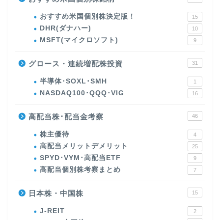
おすすめ米国個別株決定版！
15
DHR(ダナハー)
10
MSFT(マイクロソフト)
9
グロース・連続増配株投資
31
半導体･SOXL･SMH
1
NASDAQ100･QQQ･VIG
16
高配当株･配当金考察
46
株主優待
4
高配当メリットデメリット
25
SPYD･VYM･高配当ETF
9
高配当個別株考察まとめ
7
日本株・中国株
15
J-REIT
2