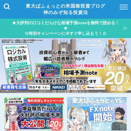
東大ぱふぇっとの米国株投資ブログ
神のみぞ知る投資法
★大評判の口コミだらけな相場予測noteを無料で読める！
★
☆特別キャンペーンに今すぐ申し込もう！☆