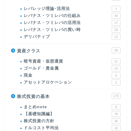
レバレッジ理論･活用法
2
レバナス・ツミレバの仕組み
34
レバナス・ツミレバの活用法
17
レバナス・ツミレバの買い時
29
デリバティブ
13
資産クラス
39
暗号資産・仮想通貨
21
ゴールド・貴金属
10
現金
6
アセットアロケーション
2
株式投資の基本
175
まとめnote
8
【基礎知識編】
78
株式投資の方針
36
ドルコスト平均法
10