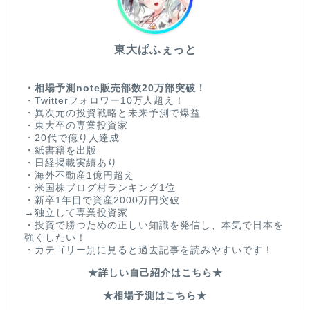
東大ぱふぇっと
・相場予測note販売部数20万部突破！
・Twitterフォロワー10万人超え！
・異次元の投資戦略と未来予測で爆益
・東大卒の専業投資家
・20代で億り人達成
・紙書籍を出版
・日経掲載実績あり
・海外不動産1億円超え
・米国株ブログ村ランキング1位
・新卒1年目で資産2000万円突破
→独立して専業投資家
・投資で勝つための正しい知識を発信し、本気で日本を
強くしたい！
・カテゴリー別に見ると過去記事を読みやすいです！
★詳しい自己紹介はこちら★
★相場予測はこちら★