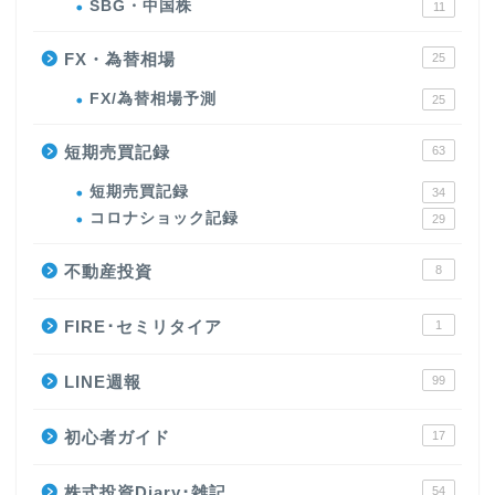
SBG・中国株
11
FX・為替相場
25
FX/為替相場予測
25
短期売買記録
63
短期売買記録
34
コロナショック記録
29
不動産投資
8
FIRE･セミリタイア
1
LINE週報
99
初心者ガイド
17
株式投資Diary･雑記
54