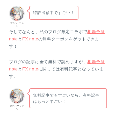
特許出願中ですごい！
ダナハーちゃ
ん
そしてなんと、私のブログ限定コラボで
相場予測
note
と
FX note
の無料クーポンをゲットできま
す！
ブログの記事は全て無料で読めますが、
相場予測
note
と
FX note
に関しては有料記事となっていま
す。
無料記事でもすごいなら、有料記事
はもっとすごい！
ダナハーちゃ
ん