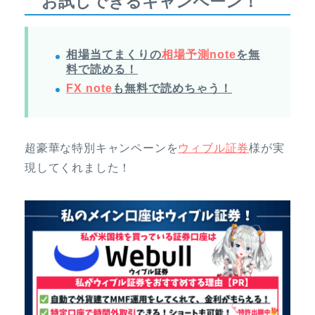
お試しできるキャンペーン！
相場当てまくりの
相場予測note
を無
料で読める！
FX note
も無料で読めちゃう！
超豪華な特別キャンペーンを
ウィブル証券
様が実
現してくれました！