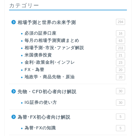
カテゴリー
相場予測と世界の未来予測
294
必須の証券口座
16
毎月の相場予測実績まとめ
63
相場予測･市況･ファンダ解説
211
米国債券投資
21
金利･政策金利･インフレ
23
FX・為替
20
地政学・商品先物・原油
20
先物・CFD初心者向け解説
30
IG証券の使い方
30
為替･FX初心者向け解説
5
為替･FXの知識
5