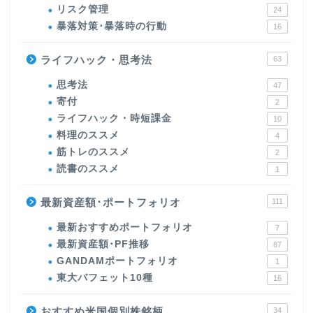
リスク管理
24
暴落対策･暴落時の行動
16
ライフハック・思考法
63
思考法
47
寄付
2
ライフハック・時短課金
10
料理のススメ
4
筋トレのススメ
2
読書のススメ
1
最新資産額･ポートフォリオ
111
最新おすすめポートフォリオ
7
最新資産額･PF推移
87
GANDAMポートフォリオ
1
東大バフェット10種
16
おすすめ米国個別株銘柄
34