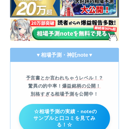
▼相場予測・神託note
▼
予言書とか言われちゃうレベル！？
驚異の的中率！
爆益銘柄の公開！
別格すぎる相場予測
を公開中！
☆相場予測の実績・noteの
サンプルと口コミを見てみ
る！☆