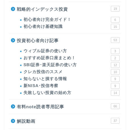
戦略的インデックス投資
19
初心者向け完全ガイド！
6
初心者向け基礎知識
15
投資初心者向け記事
53
ウィブル証券の使い方
3
おすすめ証券口座まとめ！
2
SBI証券･楽天証券の使い方
12
クレカ投信のススメ
10
知らないと損する情報
9
新NISA･投信考察
9
失敗しない投資の始め方
14
有料note読者専用記事
66
解説動画
37