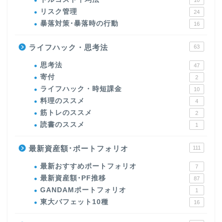
10
リスク管理
24
暴落対策･暴落時の行動
16
ライフハック・思考法
63
思考法
47
寄付
2
ライフハック・時短課金
10
料理のススメ
4
筋トレのススメ
2
読書のススメ
1
最新資産額･ポートフォリオ
111
最新おすすめポートフォリオ
7
最新資産額･PF推移
87
GANDAMポートフォリオ
1
東大バフェット10種
16