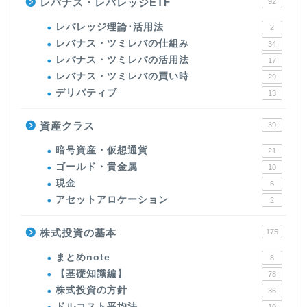
レバナス・レバレッジETF
92
レバレッジ理論･活用法
2
レバナス・ツミレバの仕組み
34
レバナス・ツミレバの活用法
17
レバナス・ツミレバの買い時
29
デリバティブ
13
資産クラス
39
暗号資産・仮想通貨
21
ゴールド・貴金属
10
現金
6
アセットアロケーション
2
株式投資の基本
175
まとめnote
8
【基礎知識編】
78
株式投資の方針
36
ドルコスト平均法