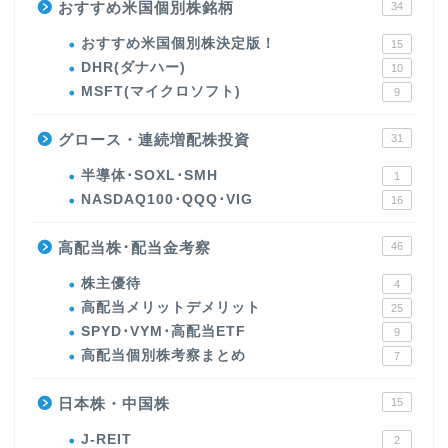
おすすめ米国個別株銘柄
34
おすすめ米国個別株決定版！
15
DHR(ダナハー)
10
MSFT(マイクロソフト)
9
グロース・連続増配株投資
31
半導体･SOXL･SMH
1
NASDAQ100･QQQ･VIG
16
高配当株･配当金考察
46
株主優待
4
高配当メリットデメリット
25
SPYD･VYM･高配当ETF
9
高配当個別株考察まとめ
7
日本株・中国株
15
J-REIT
2