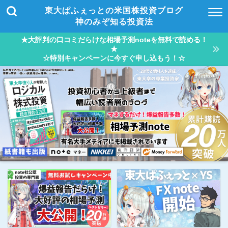
東大ぱふぇっとの米国株投資ブログ
神のみぞ知る投資法
★大評判の口コミだらけな相場予測noteを無料で読める！
★
☆特別キャンペーンに今すぐ申し込もう！☆