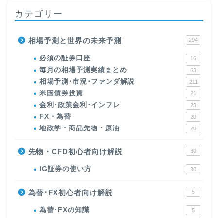
カテゴリー
相場予測と世界の未来予測
294
必須の証券口座
16
毎月の相場予測実績まとめ
63
相場予測･市況･ファンダ解説
211
米国債券投資
21
金利･政策金利･インフレ
23
FX・為替
20
地政学・商品先物・原油
20
先物・CFD初心者向け解説
30
IG証券の使い方
30
為替･FX初心者向け解説
5
為替･FXの知識
5