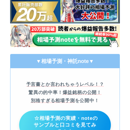
▼相場予測・神託note
▼
予言書とか言われちゃうレベル！？
驚異の的中率！
爆益銘柄の公開！
別格すぎる相場予測
を公開中！
☆相場予測の実績・noteの
サンプルと口コミを見てみ