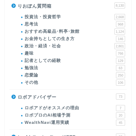
りおぽん質問箱
8,130
投資法・投資哲学
2,668
思考法
968
おすすめ高級品･料亭･旅館
1,124
お金持ちとしての生き方
146
政治・経済・社会
2,801
趣味
766
記者としての経験
129
勉強法
63
恋愛論
250
その他
106
ロボアドバイザー
73
ロボアドがオススメの理由
7
ロボプロのAI相場予測
20
WealthNavi運用実績
45