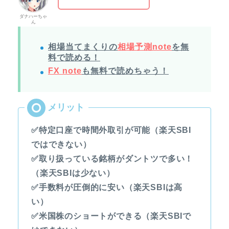
ダナハーちゃ
ん
相場当てまくりの
相場予測note
を無
料で読める！
FX note
も無料で読めちゃう！
✅特定口座で時間外取引が可能（楽天SBI
ではできない）
✅取り扱っている銘柄がダントツで多い！
（楽天SBIは少ない）
✅手数料が圧倒的に安い（楽天SBIは高
い）
✅米国株のショートができる（楽天SBIで