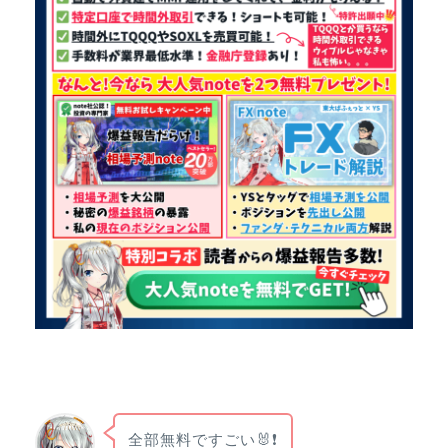
全部無料ですごい🐰❗