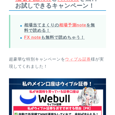
お試しできるキャンペーン！
相場当てまくりの
相場予測note
を無
料で読める！
FX note
も無料で読めちゃう！
超豪華な特別キャンペーンを
ウィブル証券
様が実
現してくれました！