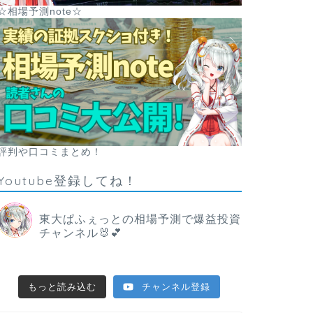
☆相場予測note☆
評判や口コミまとめ！
Youtube登録してね！
東大ぱふぇっとの相場予測で爆益投資
チャンネル🐰💕
もっと読み込む
チャンネル登録