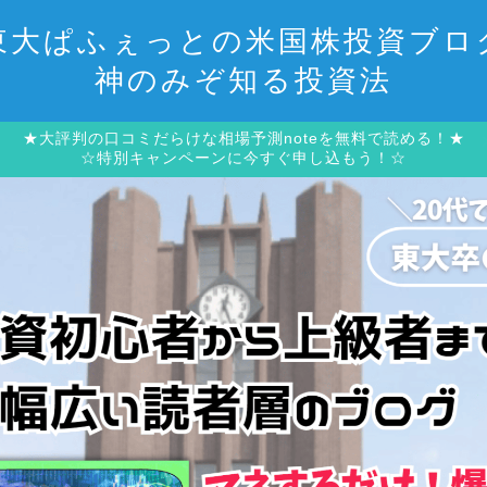
東大ぱふぇっとの米国株投資ブロ
神のみぞ知る投資法
★大評判の口コミだらけな相場予測noteを無料で読める！★
☆特別キャンペーンに今すぐ申し込もう！☆