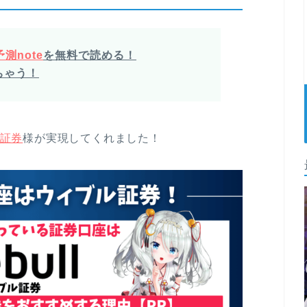
測note
を無料で読める！
ちゃう！
証券
様が実現してくれました！