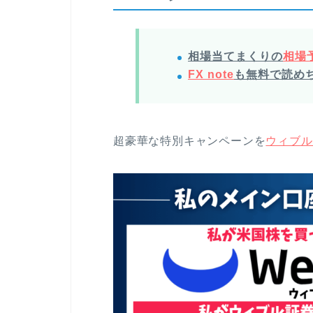
相場当てまくりの
相場予
FX note
も無料で読め
超豪華な特別キャンペーンを
ウィブル