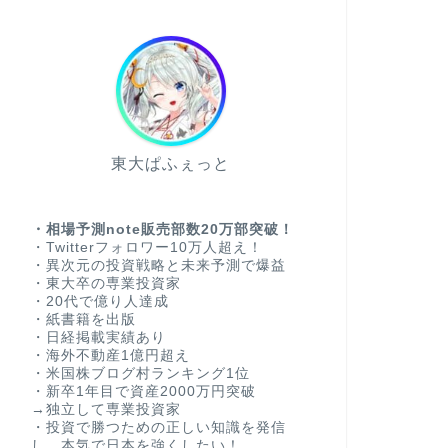
東大ぱふぇっと
・相場予測note販売部数20万部突破！
・Twitterフォロワー10万人超え！
・異次元の投資戦略と未来予測で爆益
・東大卒の専業投資家
・20代で億り人達成
・紙書籍を出版
・日経掲載実績あり
・海外不動産1億円超え
・米国株ブログ村ランキング1位
・新卒1年目で資産2000万円突破
→独立して専業投資家
・投資で勝つための正しい知識を発信
し、本気で日本を強くしたい！