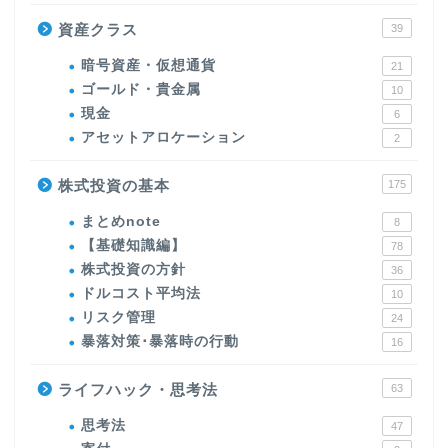
資産クラス
39
暗号資産・仮想通貨
21
ゴールド・貴金属
10
現金
6
アセットアロケーション
2
株式投資の基本
175
まとめnote
8
【基礎知識編】
78
株式投資の方針
36
ドルコスト平均法
10
リスク管理
24
暴落対策･暴落時の行動
16
ライフハック・思考法
63
思考法
47