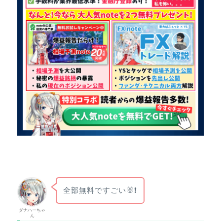
全部無料ですごい🐰❗
ダナハーちゃ
ん