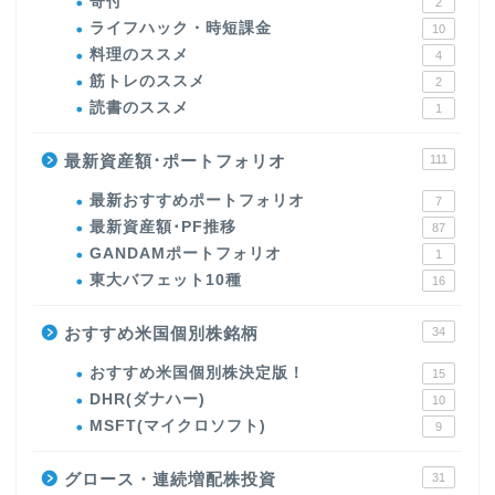
寄付
2
ライフハック・時短課金
10
料理のススメ
4
筋トレのススメ
2
読書のススメ
1
最新資産額･ポートフォリオ
111
最新おすすめポートフォリオ
7
最新資産額･PF推移
87
GANDAMポートフォリオ
1
東大バフェット10種
16
おすすめ米国個別株銘柄
34
おすすめ米国個別株決定版！
15
DHR(ダナハー)
10
MSFT(マイクロソフト)
9
グロース・連続増配株投資
31