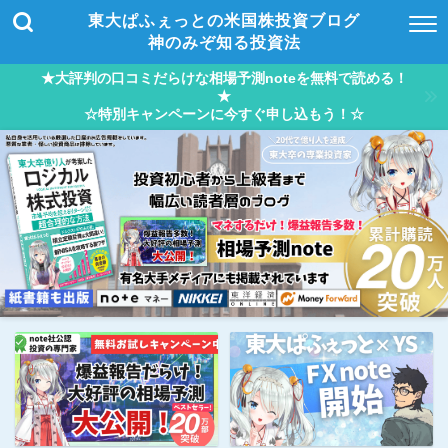
東大ぱふぇっとの米国株投資ブログ
神のみぞ知る投資法
★大評判の口コミだらけな相場予測noteを無料で読める！
★
☆特別キャンペーンに今すぐ申し込もう！☆