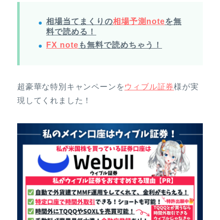
相場当てまくりの
相場予測note
を無
料で読める！
FX note
も無料で読めちゃう！
超豪華な特別キャンペーンを
ウィブル証券
様が実
現してくれました！