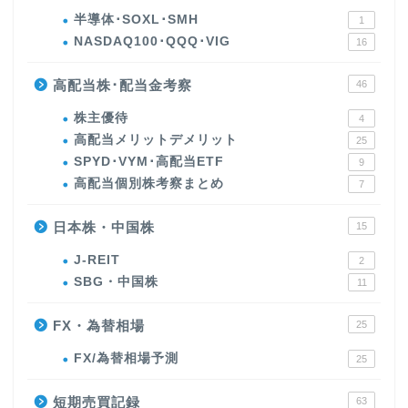
半導体･SOXL･SMH
1
NASDAQ100･QQQ･VIG
16
高配当株･配当金考察
46
株主優待
4
高配当メリットデメリット
25
SPYD･VYM･高配当ETF
9
高配当個別株考察まとめ
7
日本株・中国株
15
J-REIT
2
SBG・中国株
11
FX・為替相場
25
FX/為替相場予測
25
短期売買記録
63