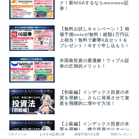
ク！新NISAするならmoomoo証
券！
【無料お試しキャンペーン！】相
場予測noteが無料！総額1万円以
上相当！無料で豪華4点セットを
プレゼント！今すぐ申し込もう！
米国株投資の最適解！ウィブル証
券の圧倒的メリット！
【初級編】インデックス投資の本
質を理解し、さらに発展させて資
産を飛躍的に増やす方法！
【上級編】インデックス投資の本
質を理解し、積立投資のリターン
プロフィール
おすすめ証券口座
相場予測の大公開
特別プレゼント
を超える方法！