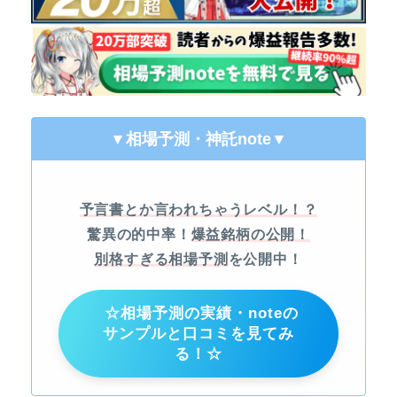
▼相場予測・神託note
▼
予言書とか言われちゃうレベル！？
驚異の的中率！
爆益銘柄の公開！
別格すぎる相場予測
を公開中！
☆相場予測の実績・noteの
サンプルと口コミを見てみ
る！☆