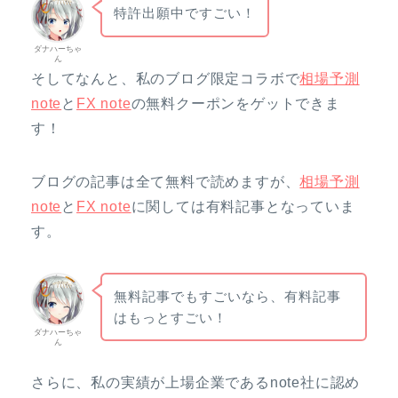
特許出願中ですごい！
ダナハーちゃ
ん
そしてなんと、私のブログ限定コラボで
相場予測
note
と
FX note
の無料クーポンをゲットできま
す！
ブログの記事は全て無料で読めますが、
相場予測
note
と
FX note
に関しては有料記事となっていま
す。
無料記事でもすごいなら、有料記事
はもっとすごい！
ダナハーちゃ
ん
さらに、私の実績が上場企業であるnote社に認め