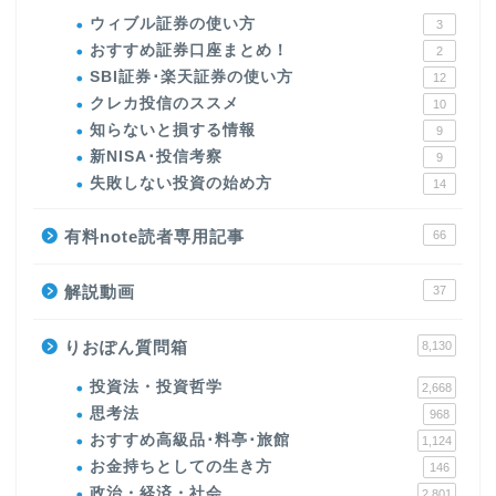
ウィブル証券の使い方
3
おすすめ証券口座まとめ！
2
SBI証券･楽天証券の使い方
12
クレカ投信のススメ
10
知らないと損する情報
9
新NISA･投信考察
9
失敗しない投資の始め方
14
有料note読者専用記事
66
解説動画
37
りおぽん質問箱
8,130
投資法・投資哲学
2,668
思考法
968
おすすめ高級品･料亭･旅館
1,124
お金持ちとしての生き方
146
政治・経済・社会
2,801