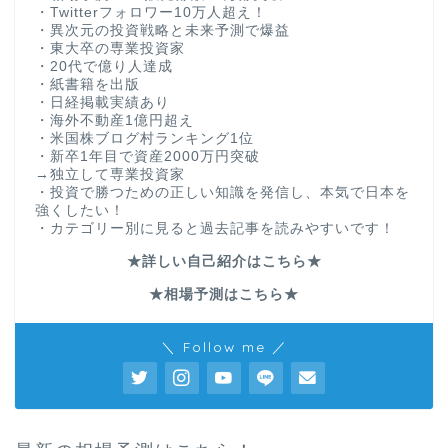
・Twitterフォロワー10万人超え！
・異次元の投資戦略と未来予測で爆益
・東大卒の専業投資家
・20代で億り人達成
・紙書籍を出版
・日経掲載実績あり
・海外不動産1億円超え
・米国株ブログ村ランキング1位
・新卒1年目で資産2000万円突破
→独立して専業投資家
・投資で勝つための正しい知識を発信し、本気で日本を
強くしたい！
・カテゴリー別に見ると過去記事を読みやすいです！
★詳しい自己紹介はこちら★
★相場予測はこちら★
＼ Follow me ／