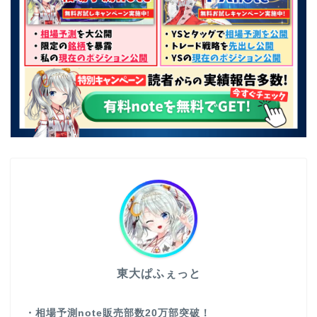
東大ぱふぇっと
・相場予測note販売部数20万部突破！