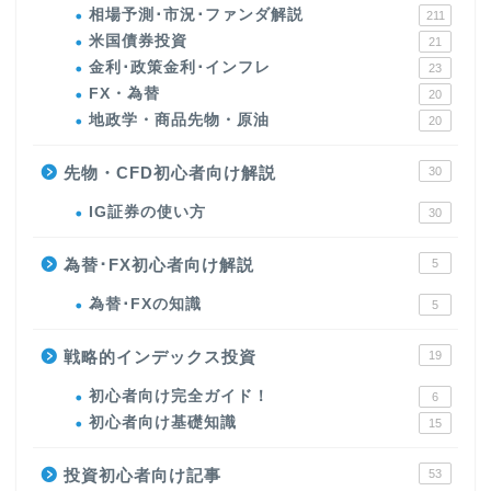
相場予測･市況･ファンダ解説
211
米国債券投資
21
金利･政策金利･インフレ
23
FX・為替
20
地政学・商品先物・原油
20
先物・CFD初心者向け解説
30
IG証券の使い方
30
為替･FX初心者向け解説
5
為替･FXの知識
5
戦略的インデックス投資
19
初心者向け完全ガイド！
6
初心者向け基礎知識
15
投資初心者向け記事
53