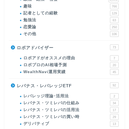
趣味
766
記者としての経験
129
勉強法
63
恋愛論
250
その他
106
ロボアドバイザー
73
ロボアドがオススメの理由
7
ロボプロのAI相場予測
20
WealthNavi運用実績
45
レバナス・レバレッジETF
92
レバレッジ理論･活用法
2
レバナス・ツミレバの仕組み
34
レバナス・ツミレバの活用法
17
レバナス・ツミレバの買い時
29
デリバティブ
13