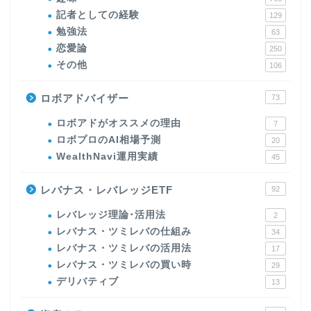
記者としての経験
129
勉強法
63
恋愛論
250
その他
106
ロボアドバイザー
73
ロボアドがオススメの理由
7
ロボプロのAI相場予測
20
WealthNavi運用実績
45
レバナス・レバレッジETF
92
レバレッジ理論･活用法
2
レバナス・ツミレバの仕組み
34
レバナス・ツミレバの活用法
17
レバナス・ツミレバの買い時
29
デリバティブ
13