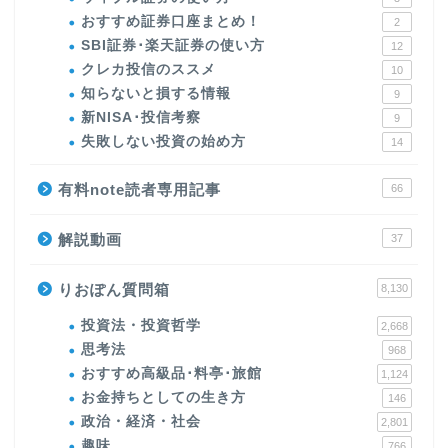
おすすめ証券口座まとめ！
2
SBI証券･楽天証券の使い方
12
クレカ投信のススメ
10
知らないと損する情報
9
新NISA･投信考察
9
失敗しない投資の始め方
14
有料note読者専用記事
66
解説動画
37
りおぽん質問箱
8,130
投資法・投資哲学
2,668
思考法
968
おすすめ高級品･料亭･旅館
1,124
お金持ちとしての生き方
146
政治・経済・社会
2,801
趣味
766