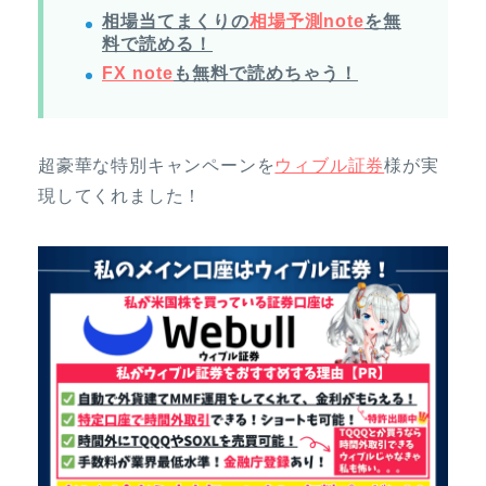
相場当てまくりの
相場予測note
を無
料で読める！
FX note
も無料で読めちゃう！
超豪華な特別キャンペーンを
ウィブル証券
様が実
現してくれました！