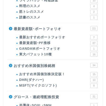
ライフハック・時短課金
10
料理のススメ
4
筋トレのススメ
2
読書のススメ
1
最新資産額･ポートフォリオ
111
最新おすすめポートフォリオ
7
最新資産額･PF推移
87
GANDAMポートフォリオ
1
東大バフェット10種
16
おすすめ米国個別株銘柄
34
おすすめ米国個別株決定版！
15
DHR(ダナハー)
10
MSFT(マイクロソフト)
9
グロース・連続増配株投資
31
半導体･SOXL･SMH
1