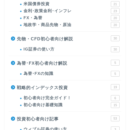
米国債券投資
21
金利･政策金利･インフレ
23
FX・為替
20
地政学・商品先物・原油
20
先物・CFD初心者向け解説
30
IG証券の使い方
30
為替･FX初心者向け解説
5
為替･FXの知識
5
戦略的インデックス投資
19
初心者向け完全ガイド！
6
初心者向け基礎知識
15
投資初心者向け記事
53
ウィブル証券の使い方
3