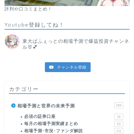
評判や口コミまとめ！
Youtube登録してね！
東大ぱふぇっとの相場予測で爆益投資チャンネ
ル🐰💕
チャンネル登録
カテゴリー
相場予測と世界の未来予測
294
必須の証券口座
16
毎月の相場予測実績まとめ
63
相場予測･市況･ファンダ解説
211