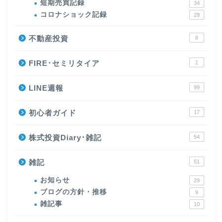
短期売買記録
34
コロナショック記録
29
不動産投資
8
FIRE･セミリタイア
1
LINE週報
99
初心者ガイド
17
株式投資Diary･雑記
54
雑記
51
お知らせ
29
ブログの方針・推移
9
雑記事
10