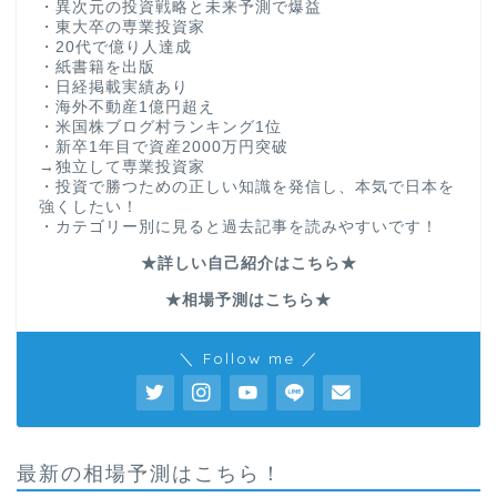
・異次元の投資戦略と未来予測で爆益
・東大卒の専業投資家
・20代で億り人達成
・紙書籍を出版
・日経掲載実績あり
・海外不動産1億円超え
・米国株ブログ村ランキング1位
・新卒1年目で資産2000万円突破
→独立して専業投資家
・投資で勝つための正しい知識を発信し、本気で日本を
強くしたい！
・カテゴリー別に見ると過去記事を読みやすいです！
★詳しい自己紹介はこちら★
★相場予測はこちら★
＼ Follow me ／
最新の相場予測はこちら！