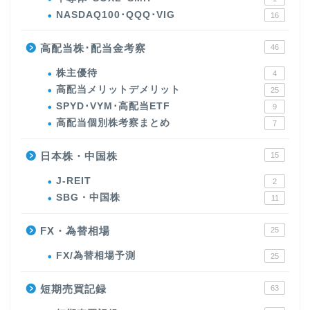
NASDAQ100･QQQ･VIG
16
高配当株･配当金考察
46
株主優待
4
高配当メリットデメリット
25
SPYD･VYM･高配当ETF
9
高配当個別株考察まとめ
7
日本株・中国株
15
J-REIT
2
SBG・中国株
11
FX・為替相場
25
FX/為替相場予測
25
短期売買記録
63