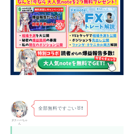
全部無料ですごい🐰❗
ダナハーちゃ
ん