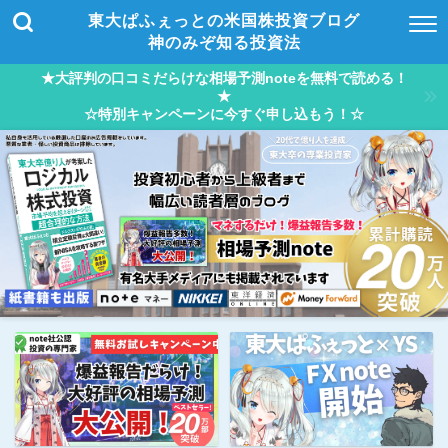
東大ぱふぇっとの米国株投資ブログ
神のみぞ知る投資法
★大評判の口コミだらけな相場予測noteを無料で読める！
★
☆特別キャンペーンに今すぐ申し込もう！☆