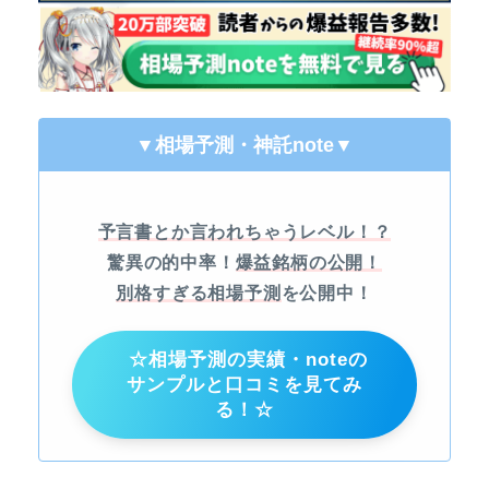
▼相場予測・神託note
▼
予言書とか言われちゃうレベル！？
驚異の的中率！
爆益銘柄の公開！
別格すぎる相場予測
を公開中！
☆相場予測の実績・noteの
サンプルと口コミを見てみ
る！☆